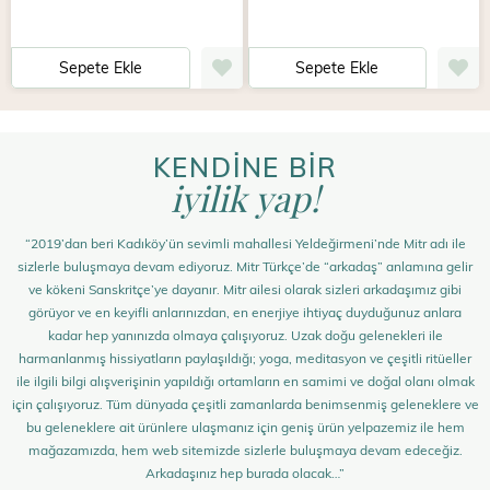
Sepete Ekle
Sepete Ekle
KENDİNE BİR
iyilik yap!
“2019’dan beri Kadıköy’ün sevimli mahallesi Yeldeğirmeni’nde Mitr adı ile
sizlerle buluşmaya devam ediyoruz. Mitr Türkçe’de “arkadaş” anlamına gelir
ve kökeni Sanskritçe’ye dayanır. Mitr ailesi olarak sizleri arkadaşımız gibi
görüyor ve en keyifli anlarınızdan, en enerjiye ihtiyaç duyduğunuz anlara
kadar hep yanınızda olmaya çalışıyoruz. Uzak doğu gelenekleri ile
harmanlanmış hissiyatların paylaşıldığı; yoga, meditasyon ve çeşitli ritüeller
ile ilgili bilgi alışverişinin yapıldığı ortamların en samimi ve doğal olanı olmak
için çalışıyoruz. Tüm dünyada çeşitli zamanlarda benimsenmiş geleneklere ve
bu geleneklere ait ürünlere ulaşmanız için geniş ürün yelpazemiz ile hem
mağazamızda, hem web sitemizde sizlerle buluşmaya devam edeceğiz.
Arkadaşınız hep burada olacak…”