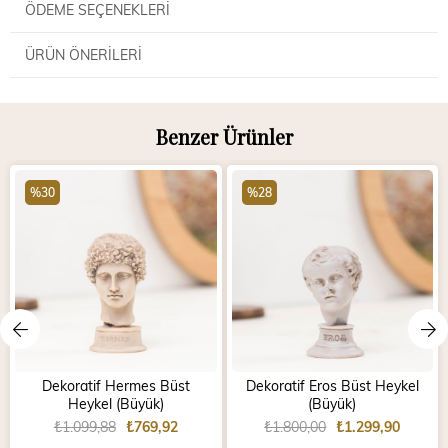
ÖDEME SEÇENEKLERI
ÜRÜN ÖNERILERI
Benzer Ürünler
%30
%28
Dekoratif Hermes Büst
Dekoratif Eros Büst Heykel
Heykel (Büyük)
(Büyük)
₺1.099,88
₺769,92
₺1.800,00
₺1.299,90