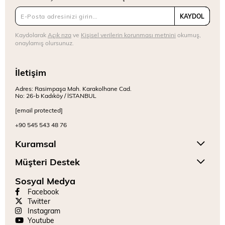
KAYDOL
Kaydolarak
Açık rıza
ve
Kişisel verilerin korunması metnini
okumuş,
onaylamış olursunuz.
İletişim
Adres: Rasimpaşa Mah. Karakolhane Cad.
No: 26-b Kadıköy / İSTANBUL
[email protected]
+90 545 543 48 76
Kuramsal
Müşteri Destek
Sosyal Medya
Facebook
Twitter
Instagram
Youtube