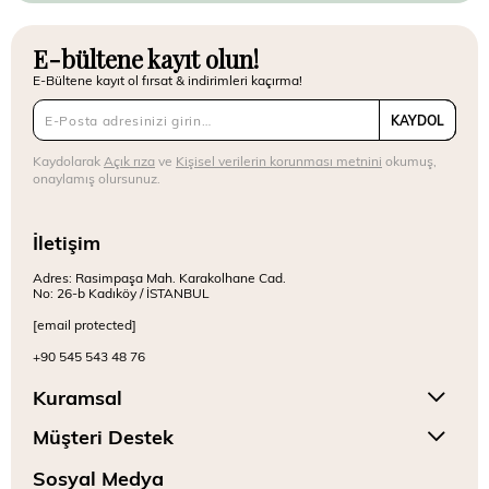
E-bültene kayıt olun!
E-Bültene kayıt ol fırsat & indirimleri kaçırma!
KAYDOL
Kaydolarak
Açık rıza
ve
Kişisel verilerin korunması metnini
okumuş,
onaylamış olursunuz.
İletişim
Adres: Rasimpaşa Mah. Karakolhane Cad.
No: 26-b Kadıköy / İSTANBUL
[email protected]
+90 545 543 48 76
Kuramsal
Müşteri Destek
Sosyal Medya