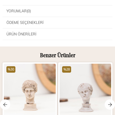
YORUMLAR
(0)
ÖDEME SEÇENEKLERI
ÜRÜN ÖNERILERI
Benzer Ürünler
%30
%28