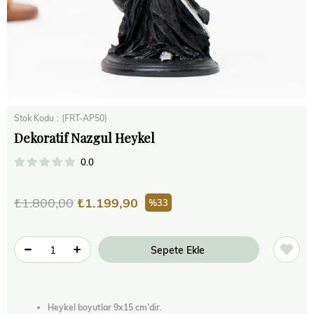
Stok Kodu
(FRT-AP50)
Dekoratif Nazgul Heykel
0.0
₺1.800,00
₺1.199,90
33
Heykel boyutlar 9x15 cm’dir.