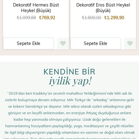
Dekoratif Hermes Büst
Dekoratif Eros Büst Heykel
Heykel (Büyük)
(Büyük)
₺1.099,88
₺769,92
₺1.800,00
₺1.299,90
Sepete Ekle
Sepete Ekle
KENDİNE BİR
iyilik yap!
“2019’dan beri Kadıköy’ün sevimli mahallesi Yeldeğirmeni’nde Mitr adı ile
sizlerle buluşmaya devam ediyoruz. Mitr Türkçe’de “arkadaş” anlamına gelir
ve kökeni Sanskritçe’ye dayanır. Mitr ailesi olarak sizleri arkadaşımız gibi
görüyor ve en keyifli anlarınızdan, en enerjiye ihtiyaç duyduğunuz anlara
kadar hep yanınızda olmaya çalışıyoruz. Uzak doğu gelenekleri ile
harmanlanmış hissiyatların paylaşıldığı; yoga, meditasyon ve çeşitli ritüeller
ile ilgili bilgi alışverişinin yapıldığı ortamların en samimi ve doğal olanı olmak
için çalışıyoruz. Tüm dünyada çeşitli zamanlarda benimsenmiş geleneklere ve