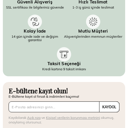
Güvenli Alışveriş
Hızlı Teslimat
SSL sertifikası ile bilgileriniz güvende
1-3 iş günü içinde teslimat
Kolay İade
Mutlu Müşteri
14 gün içinde iade ve değişim
Alışverişlerinden memnun müşteriler
garantisi
Taksit Seçeneği
Kredi kartına 9 taksit imkanı
E-bültene kayıt olun!
E-Bültene kayıt ol fırsat & indirimleri kaçırma!
KAYDOL
Kaydolarak
Açık rıza
ve
Kişisel verilerin korunması metnini
okumuş,
onaylamış olursunuz.