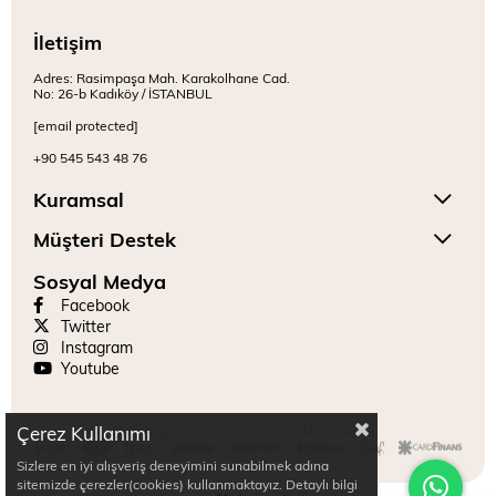
İletişim
Adres: Rasimpaşa Mah. Karakolhane Cad.
No: 26-b Kadıköy / İSTANBUL
[email protected]
+90 545 543 48 76
Kuramsal
Müşteri Destek
Sosyal Medya
Facebook
Twitter
Instagram
Youtube
Çerez Kullanımı
Copyright © 2024 Mitr. Tüm hakları saklıdır.
Sizlere en iyi alışveriş deneyimini sunabilmek adına
sitemizde çerezler(cookies) kullanmaktayız. Detaylı bilgi