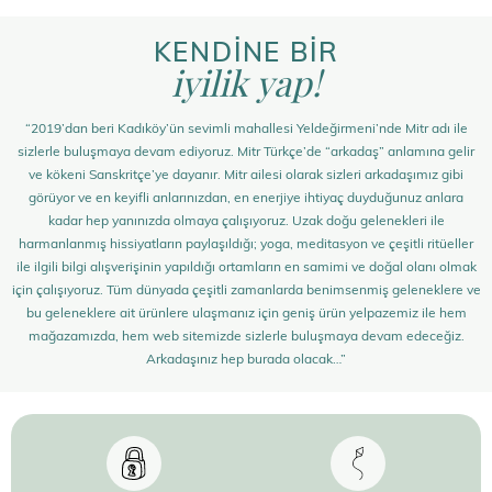
KENDİNE BİR
iyilik yap!
“2019’dan beri Kadıköy’ün sevimli mahallesi Yeldeğirmeni’nde Mitr adı ile
sizlerle buluşmaya devam ediyoruz. Mitr Türkçe’de “arkadaş” anlamına gelir
ve kökeni Sanskritçe’ye dayanır. Mitr ailesi olarak sizleri arkadaşımız gibi
görüyor ve en keyifli anlarınızdan, en enerjiye ihtiyaç duyduğunuz anlara
kadar hep yanınızda olmaya çalışıyoruz. Uzak doğu gelenekleri ile
harmanlanmış hissiyatların paylaşıldığı; yoga, meditasyon ve çeşitli ritüeller
ile ilgili bilgi alışverişinin yapıldığı ortamların en samimi ve doğal olanı olmak
için çalışıyoruz. Tüm dünyada çeşitli zamanlarda benimsenmiş geleneklere ve
bu geleneklere ait ürünlere ulaşmanız için geniş ürün yelpazemiz ile hem
mağazamızda, hem web sitemizde sizlerle buluşmaya devam edeceğiz.
Arkadaşınız hep burada olacak…”