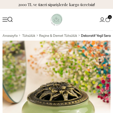
2000 TL ve üzeri siparişlerde kargo ücretsiz!
0
Anasayfa
Tütsülük
Reçine & Demet Tütsülük
Dekoratif Yeşil Sera