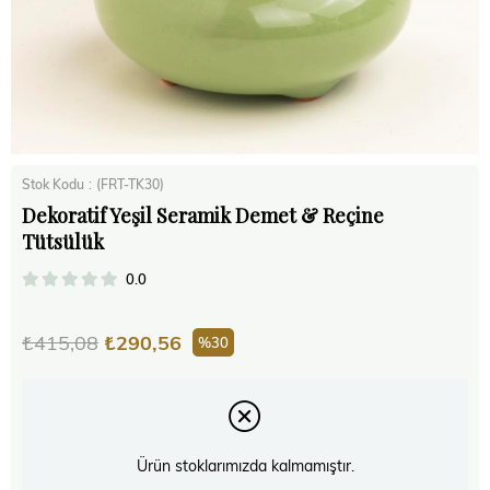
Stok Kodu
(FRT-TK30)
Dekoratif Yeşil Seramik Demet & Reçine
Tütsülük
0.0
₺415,08
₺290,56
30
Ürün stoklarımızda kalmamıştır.