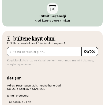
Taksit Seçeneği
Kredi kartına 9 taksit imkanı
E-bültene kayıt olun!
E-Bültene kayıt ol fırsat & indirimleri kaçırma!
KAYDOL
Kaydolarak
Açık rıza
ve
Kişisel verilerin korunması metnini
okumuş,
onaylamış olursunuz.
İletişim
Adres: Rasimpaşa Mah. Karakolhane Cad.
No: 26-b Kadıköy / İSTANBUL
[email protected]
+90 545 543 48 76