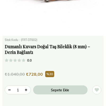
Stok Kodu
(FRT-DT602)
Dumanlı Kuvars Doğal Taş Bileklik (8 mm) –
Derin Bağlantı
0.0
₺1.040,00
₺728,00
30