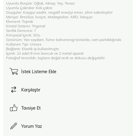
Uyumlu Burçlar: Oğlak, Akrep, Yay, Terazi
Uyumlu Çakralar: Kök çakra
Duygular: Kaygıyı azaltır, negatif enerjiyi emer, zihni sakinleştirir
Menşei: Brezilya, İsviçre, Madagaskar, ABD, İskoçya
Element: Toprak
Kristal Sistemi: Trigonal
Sertlik Derecesi: 7
Kimyasal İçerik: SiO₂
Görünüm: Yarı saydam, füme-kahverengi tonlarda, cam parlaklığında
Kullanım Tipi: Unisex
Bağlantı: Elastik ip kullanılmıştır
İçerik: 22 adet 8 mm boncuk ve 2 metal aparat
Fotoğraf temsildir, taşların doğal renk ve dokusu değişebilir
İstek Listeme Ekle
Karşılaştır
Tavsiye Et
Yorum Yaz