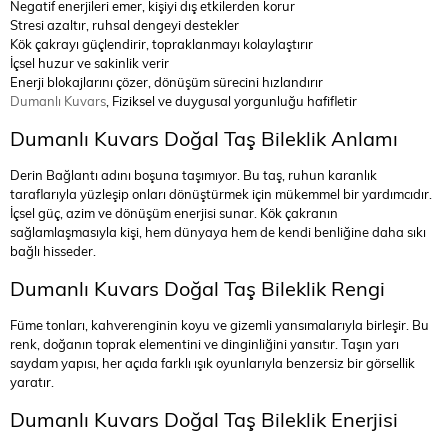
Negatif enerjileri emer, kişiyi dış etkilerden korur
Stresi azaltır, ruhsal dengeyi destekler
Kök çakrayı güçlendirir, topraklanmayı kolaylaştırır
İçsel huzur ve sakinlik verir
Enerji blokajlarını çözer, dönüşüm sürecini hızlandırır
Dumanlı Kuvars
, Fiziksel ve duygusal yorgunluğu hafifletir
Dumanlı Kuvars Doğal Taş Bileklik Anlamı
Derin Bağlantı adını boşuna taşımıyor. Bu taş, ruhun karanlık
taraflarıyla yüzleşip onları dönüştürmek için mükemmel bir yardımcıdır.
İçsel güç, azim ve dönüşüm enerjisi sunar. Kök çakranın
sağlamlaşmasıyla kişi, hem dünyaya hem de kendi benliğine daha sıkı
bağlı hisseder.
Dumanlı Kuvars Doğal Taş Bileklik Rengi
Füme tonları, kahverenginin koyu ve gizemli yansımalarıyla birleşir. Bu
renk, doğanın toprak elementini ve dinginliğini yansıtır. Taşın yarı
saydam yapısı, her açıda farklı ışık oyunlarıyla benzersiz bir görsellik
yaratır.
Dumanlı Kuvars Doğal Taş Bileklik Enerjisi