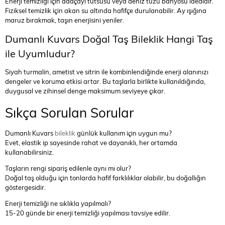
Enerji temizliği için adaçayı tütsüsü veya deniz tuzu banyosu idealdir.
Fiziksel temizlik için akan su altında hafifçe durulanabilir. Ay ışığına
maruz bırakmak, taşın enerjisini yeniler.
Dumanlı Kuvars Doğal Taş Bileklik Hangi Taş
ile Uyumludur?
Siyah turmalin, ametist ve sitrin ile kombinlendiğinde enerji alanınızı
dengeler ve koruma etkisi artar. Bu taşlarla birlikte kullanıldığında,
duygusal ve zihinsel denge maksimum seviyeye çıkar.
Sıkça Sorulan Sorular
Dumanlı Kuvars
bileklik
günlük kullanım için uygun mu?
Evet, elastik ip sayesinde rahat ve dayanıklı, her ortamda
kullanabilirsiniz.
Taşların rengi sipariş edilenle aynı mı olur?
Doğal taş olduğu için tonlarda hafif farklılıklar olabilir, bu doğallığın
göstergesidir.
Enerji temizliği ne sıklıkla yapılmalı?
15-20 günde bir enerji temizliği yapılması tavsiye edilir.