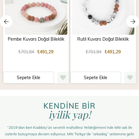
Pembe Kuvars Doğal Bileklik
Rutil Kuvars Doğal Bileklik
₺701,84
₺491,29
₺701,84
₺491,29
Sepete Ekle
Sepete Ekle
KENDİNE BİR
iyilik yap!
“2019’dan beri Kadıköy’ün sevimli mahallesi Yeldeğirmeni’nde Mitr adı ile
sizlerle buluşmaya devam ediyoruz. Mitr Türkçe’de “arkadaş” anlamına gelir