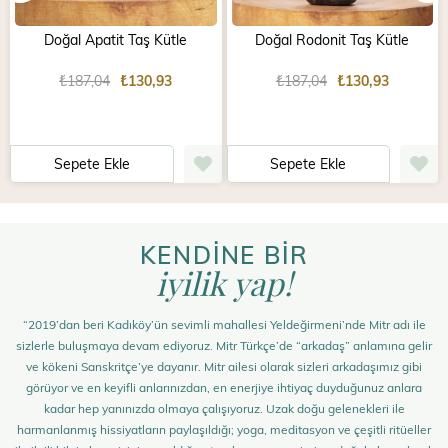
Doğal Apatit Taş Kütle
Doğal Rodonit Taş Kütle
₺187,04
₺130,93
₺187,04
₺130,93
Sepete Ekle
Sepete Ekle
KENDİNE BİR
iyilik yap!
“2019’dan beri Kadıköy’ün sevimli mahallesi Yeldeğirmeni’nde Mitr adı ile
sizlerle buluşmaya devam ediyoruz. Mitr Türkçe’de “arkadaş” anlamına gelir
ve kökeni Sanskritçe’ye dayanır. Mitr ailesi olarak sizleri arkadaşımız gibi
görüyor ve en keyifli anlarınızdan, en enerjiye ihtiyaç duyduğunuz anlara
kadar hep yanınızda olmaya çalışıyoruz. Uzak doğu gelenekleri ile
harmanlanmış hissiyatların paylaşıldığı; yoga, meditasyon ve çeşitli ritüeller