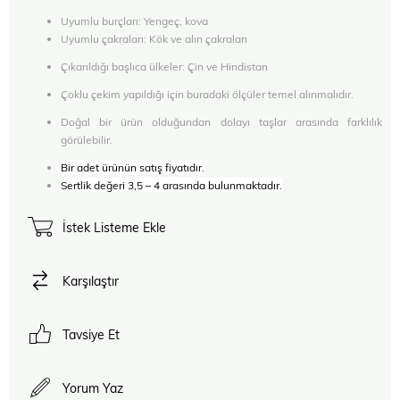
Uyumlu burçları: Yengeç, kova
Uyumlu çakraları: Kök ve alın çakraları
Çıkarıldığı başlıca ülkeler: Çin ve Hindistan
Çoklu çekim yapıldığı için buradaki ölçüler temel alınmalıdır.
Doğal bir ürün olduğundan dolayı taşlar arasında farklılık
görülebilir.
Bir adet ürünün satış fiyatıdır.
Sertlik değeri 3,5 – 4 arasında bulunmaktadır.
İstek Listeme Ekle
Karşılaştır
Tavsiye Et
Yorum Yaz