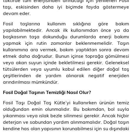
taktirde tüm enerjisinden arınacağı için yenilenen Fosil
taşı, eskisinden daha iyi biçimde fayda göstermeye
devam eder.
Fosil taşlarına kullanım sıklığına göre bakım
yapılabilmektedir. Ancak ilk kullanımdan önce ya da
başkasının taşa dokunduğu durumlarda enerji bakımı
yapmak için rutin zamanlar beklenmemelidir. Taşın
kullanımına ara vermek, bakım yaptıktan sonra devam
etmek daha doğrudur. Bunun içinse toprağa gömülmesi
veya akan suyun içinde bekletilmesi gerekir. Geleneksel
tütsülerden veya uyumlu kabul edilen diğer doğal taş
çeşitlerinden de yardım alınarak negatif enerjiden
arındırılması mümkündür.
Fosil Doğal Taşının Temizliği Nasıl Olur
?
Fosil Taşı Doğal Taş Kütle’yi kullanırken ürünün temiz
olduğundan emin olunmalıdır. Bu bakımdan, bol suyla
yıkanması veya ıslak bezle silinmesi gerekir. Ancak hiçbir
deterjan ve sabundan yardım alınmamalıdır. Doğal taşın
kendine has olan yapısının korunabilmesi için su dışındaki