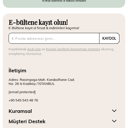
Kredi kartına 9 taksit imkanı
E-bültene kayıt olun!
E-Bültene kayıt ol fırsat & indirimleri kaçırma!
KAYDOL
Kaydolarak
Açık rıza
ve
Kişisel verilerin korunması metnini
okumuş,
onaylamış olursunuz.
İletişim
Adres: Rasimpaşa Mah. Karakolhane Cad.
No: 26-b Kadıköy / İSTANBUL
[email protected]
+90 545 543 48 76
Kuramsal
Müşteri Destek