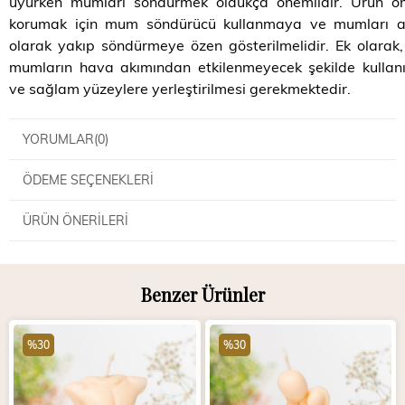
uyurken mumları söndürmek oldukça önemlidir. Ürün ö
korumak için mum söndürücü kullanmaya ve mumları ara
olarak yakıp söndürmeye özen gösterilmelidir. Ek olarak
mumların hava akımından etkilenmeyecek şekilde kullan
ve sağlam yüzeylere yerleştirilmesi gerekmektedir.
YORUMLAR
(0)
ÖDEME SEÇENEKLERI
ÜRÜN ÖNERILERI
Benzer Ürünler
%30
%30