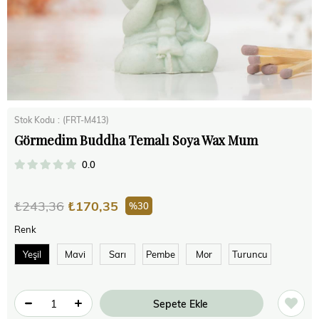
Stok Kodu
(FRT-M413)
Görmedim Buddha Temalı Soya Wax Mum
0.0
₺243,36
₺170,35
30
Renk
Yeşil
Mavi
Sarı
Pembe
Mor
Turuncu