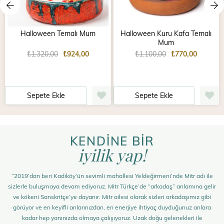
Halloween Temalı Mum
Halloween Kuru Kafa Temalı
Mum
₺1.320,00
₺924,00
₺1.100,00
₺770,00
Sepete Ekle
Sepete Ekle
KENDİNE BİR
iyilik yap!
“2019’dan beri Kadıköy’ün sevimli mahallesi Yeldeğirmeni’nde Mitr adı ile
sizlerle buluşmaya devam ediyoruz. Mitr Türkçe’de “arkadaş” anlamına gelir
ve kökeni Sanskritçe’ye dayanır. Mitr ailesi olarak sizleri arkadaşımız gibi
görüyor ve en keyifli anlarınızdan, en enerjiye ihtiyaç duyduğunuz anlara
kadar hep yanınızda olmaya çalışıyoruz. Uzak doğu gelenekleri ile