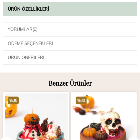
ÜRÜN ÖZELLIKLERI
YORUMLAR
(0)
ÖDEME SEÇENEKLERI
ÜRÜN ÖNERILERI
Benzer Ürünler
%30
%30