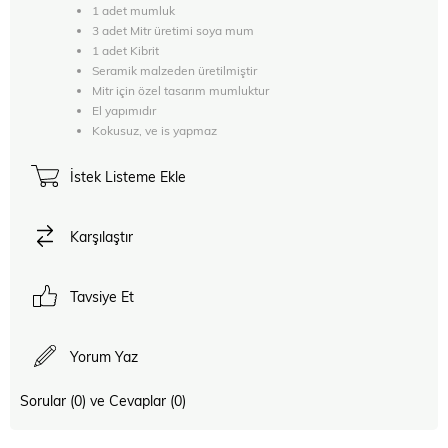
1 adet mumluk
3 adet Mitr üretimi soya mum
1 adet Kibrit
Seramik malzeden üretilmiştir
Mitr için özel tasarım mumluktur
El yapımıdır
Kokusuz, ve is yapmaz
İstek Listeme Ekle
Karşılaştır
Tavsiye Et
Yorum Yaz
Sorular (0) ve Cevaplar (0)