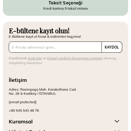
Taksit Seçeneği
Kredi kartına 9 taksit imkanı
E-bültene kayıt olun!
E-Bültene kayıt ol fırsat & indirimleri kaçırma!
KAYDOL
Kaydolarak
Açık rıza
ve
Kişisel verilerin korunması metnini
okumuş,
onaylamış olursunuz.
İletişim
Adres: Rasimpaşa Mah. Karakolhane Cad.
No: 26-b Kadıköy / İSTANBUL
[email protected]
+90 545 543 48 76
Kuramsal