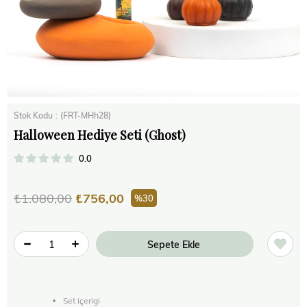
Stok Kodu
(FRT-MHh28)
Halloween Hediye Seti (Ghost)
0.0
₺1.080,00
₺756,00
30
Set içerigi