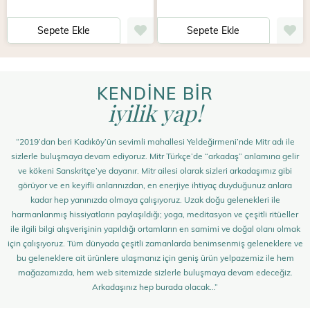
Sepete Ekle
Sepete Ekle
KENDİNE BİR
iyilik yap!
“2019’dan beri Kadıköy’ün sevimli mahallesi Yeldeğirmeni’nde Mitr adı ile
sizlerle buluşmaya devam ediyoruz. Mitr Türkçe’de “arkadaş” anlamına gelir
ve kökeni Sanskritçe’ye dayanır. Mitr ailesi olarak sizleri arkadaşımız gibi
görüyor ve en keyifli anlarınızdan, en enerjiye ihtiyaç duyduğunuz anlara
kadar hep yanınızda olmaya çalışıyoruz. Uzak doğu gelenekleri ile
harmanlanmış hissiyatların paylaşıldığı; yoga, meditasyon ve çeşitli ritüeller
ile ilgili bilgi alışverişinin yapıldığı ortamların en samimi ve doğal olanı olmak
için çalışıyoruz. Tüm dünyada çeşitli zamanlarda benimsenmiş geleneklere ve
bu geleneklere ait ürünlere ulaşmanız için geniş ürün yelpazemiz ile hem
mağazamızda, hem web sitemizde sizlerle buluşmaya devam edeceğiz.
Arkadaşınız hep burada olacak…”