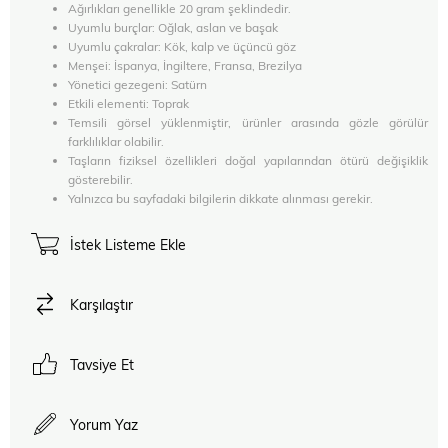
Ağırlıkları genellikle 20 gram şeklindedir.
Uyumlu burçlar: Oğlak, aslan ve başak
Uyumlu çakralar: Kök, kalp ve üçüncü göz
Menşei: İspanya, İngiltere, Fransa, Brezilya
Yönetici gezegeni: Satürn
Etkili elementi: Toprak
Temsili görsel yüklenmiştir, ürünler arasında gözle görülür
farklılıklar olabilir.
Taşların fiziksel özellikleri doğal yapılarından ötürü değişiklik
gösterebilir.
Yalnızca bu sayfadaki bilgilerin dikkate alınması gerekir.
İstek Listeme Ekle
Karşılaştır
Tavsiye Et
Yorum Yaz