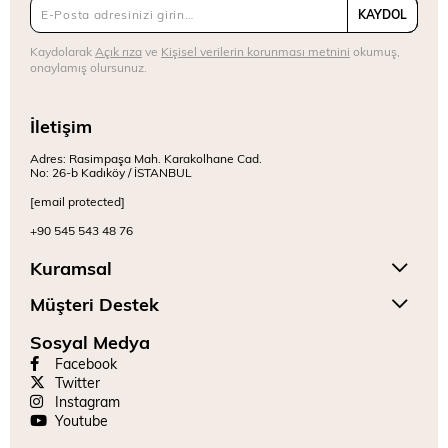
KAYDOL
Kaydolarak
Açık rıza
ve
Kişisel verilerin korunması metnini
okumuş,
onaylamış olursunuz.
İletişim
Adres: Rasimpaşa Mah. Karakolhane Cad.
No: 26-b Kadıköy / İSTANBUL
[email protected]
+90 545 543 48 76
Kuramsal
Müşteri Destek
Sosyal Medya
Facebook
Twitter
Instagram
Youtube