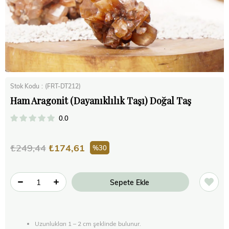
Stok Kodu
(FRT-DT212)
Ham Aragonit (Dayanıklılık Taşı) Doğal Taş
0.0
₺249,44
₺174,61
30
Uzunlukları 1 – 2 cm şeklinde bulunur.