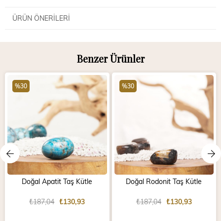
ÜRÜN ÖNERILERI
Benzer Ürünler
%30
%30
Doğal Apatit Taş Kütle
Doğal Rodonit Taş Kütle
₺187,04
₺130,93
₺187,04
₺130,93