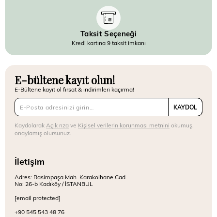
Taksit Seçeneği
Kredi kartına 9 taksit imkanı
E-bültene kayıt olun!
E-Bültene kayıt ol fırsat & indirimleri kaçırma!
KAYDOL
Kaydolarak
Açık rıza
ve
Kişisel verilerin korunması metnini
okumuş,
onaylamış olursunuz.
İletişim
Adres: Rasimpaşa Mah. Karakolhane Cad.
No: 26-b Kadıköy / İSTANBUL
[email protected]
+90 545 543 48 76