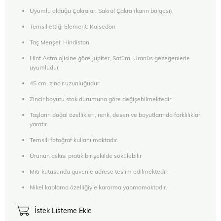
Uyumlu olduğu Çakralar: Sakral Çakra (karın bölgesi),
Temsil ettiği Element: Kalsedon
Taş Menşei: Hindistan
Hint Astrolojisine göre Jüpiter, Satürn, Uranüs gezegenlerle
uyumludur
45 cm. zincir uzunluğudur
Zincir boyutu stok durumuna göre değişebilmektedir.
Taşların doğal özellikleri, renk, desen ve boyutlarında farklılıklar
yaratır.
Temsili fotoğraf kullanılmaktadır.
Ürünün askısı pratik bir şekilde sökülebilir
Mitr kutusunda güvenle adrese teslim edilmektedir.
Nikel kaplama özelliğiyle kararma yapmamaktadır.
İstek Listeme Ekle