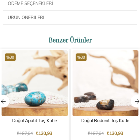
ÖDEME SEÇENEKLERI
ÜRÜN ÖNERILERI
Benzer Ürünler
%30
%30
Doğal Apatit Taş Kütle
Doğal Rodonit Taş Kütle
₺187,04
₺130,93
₺187,04
₺130,93