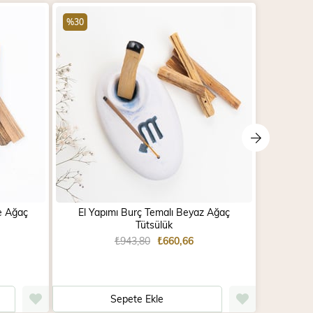
%30
%30
e Ağaç
El Yapımı Burç Temalı Beyaz Ağaç
Kandi
Tütsülük
₺943,80
₺660,66
Sepete Ekle