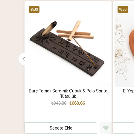
%30
%30
Burç Temalı Seramik Çubuk & Palo Santo
El Ya
Tütsülük
₺943,80
₺660,66
Sepete Ekle