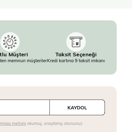
tlu Müşteri
Taksit Seçeneği
inden memnun müşteriler
Kredi kartına 9 taksit imkanı
KAYDOL
runması metnini
okumuş, onaylamış olursunuz.