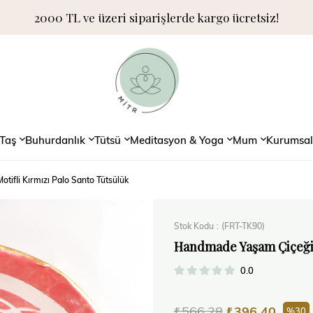
2000 TL ve üzeri siparişlerde kargo ücretsiz!
Taş
Buhurdanlık
Tütsü
Meditasyon & Yoga
Mum
Kurumsal
ifli Kırmızı Palo Santo Tütsülük
Stok Kodu
(FRT-TK90)
Handmade Yaşam Çiçeği 
0.0
₺566,28
₺396,40
30