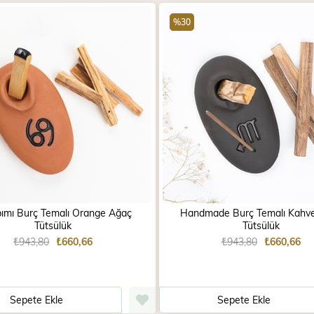
%30
pımı Burç Temalı Orange Ağaç
Handmade Burç Temalı Kahv
Tütsülük
Tütsülük
₺943,80
₺660,66
₺943,80
₺660,66
Sepete Ekle
Sepete Ekle