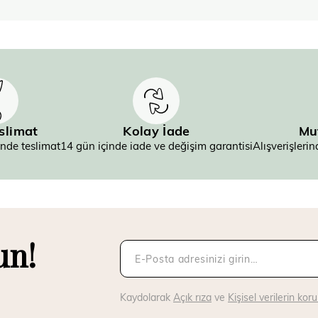
eslimat
Kolay İade
Mu
inde teslimat
14 gün içinde iade ve değişim garantisi
Alışverişler
un!
Kaydolarak
Açık rıza
ve
Kişisel verilerin ko