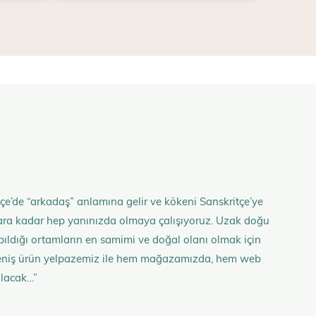
çe’de “arkadaş” anlamına gelir ve kökeni Sanskritçe’ye
anlara kadar hep yanınızda olmaya çalışıyoruz. Uzak doğu
 yapıldığı ortamların en samimi ve doğal olanı olmak için
n geniş ürün yelpazemiz ile hem mağazamızda, hem web
olacak…”