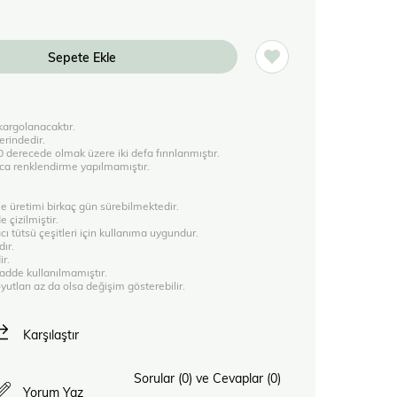
 kargolanacaktır.
erindedir.
derecede olmak üzere iki defa fırınlanmıştır.
rıca renklendirme yapılmamıştır.
e üretimi birkaç gün sürebilmektedir.
 çizilmiştir.
ı tütsü çeşitleri için kullanıma uygundur.
ır.
ir.
adde kullanılmamıştır.
yutları az da olsa değişim gösterebilir.
Karşılaştır
Sorular (0) ve Cevaplar (0)
Yorum Yaz