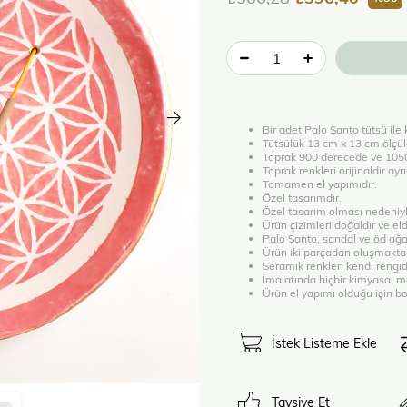
Bir adet Palo Santo tütsü ile
Tütsülük 13 cm x 13 cm ölçül
Toprak 900 derecede ve 1050 
Toprak renkleri orijinaldir ay
Tamamen el yapımıdır.
Özel tasarımdır.
Özel tasarım olması nedeniyl
Ürün çizimleri doğaldır ve elde
Palo Santo, sandal ve öd ağac
Ürün iki parçadan oluşmaktad
Seramik renkleri kendi rengid
İmalatında hiçbir kimyasal m
Ürün el yapımı olduğu için bo
İstek Listeme Ekle
Tavsiye Et