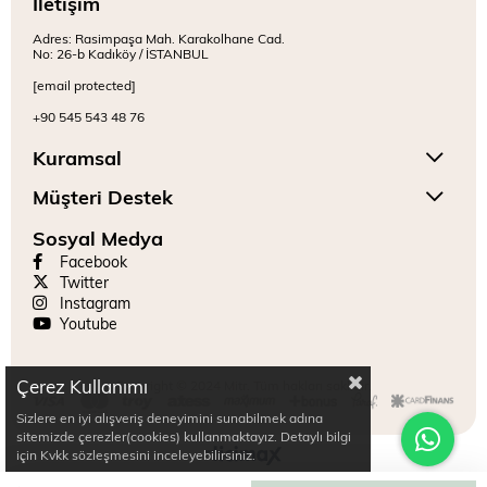
İletişim
Adres: Rasimpaşa Mah. Karakolhane Cad.
No: 26-b Kadıköy / İSTANBUL
[email protected]
+90 545 543 48 76
Kuramsal
Müşteri Destek
Sosyal Medya
Facebook
Twitter
Instagram
Youtube
Çerez Kullanımı
Copyright © 2024 Mitr. Tüm hakları saklıdır.
Sizlere en iyi alışveriş deneyimini sunabilmek adına
sitemizde çerezler(cookies) kullanmaktayız. Detaylı bilgi
için Kvkk sözleşmesini inceleyebilirsiniz.