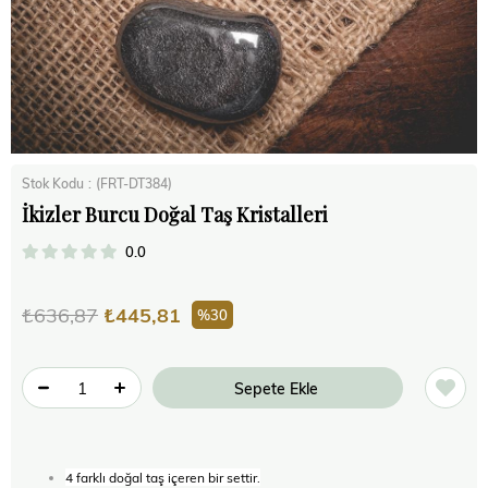
Stok Kodu
(FRT-DT384)
İkizler Burcu Doğal Taş Kristalleri
0.0
₺636,87
₺445,81
30
4 farklı doğal taş içeren bir settir.