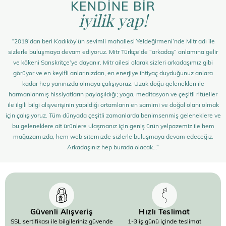
KENDİNE BİR
iyilik yap!
“2019’dan beri Kadıköy’ün sevimli mahallesi Yeldeğirmeni’nde Mitr adı ile
sizlerle buluşmaya devam ediyoruz. Mitr Türkçe’de “arkadaş” anlamına gelir
ve kökeni Sanskritçe’ye dayanır. Mitr ailesi olarak sizleri arkadaşımız gibi
görüyor ve en keyifli anlarınızdan, en enerjiye ihtiyaç duyduğunuz anlara
kadar hep yanınızda olmaya çalışıyoruz. Uzak doğu gelenekleri ile
harmanlanmış hissiyatların paylaşıldığı; yoga, meditasyon ve çeşitli ritüeller
ile ilgili bilgi alışverişinin yapıldığı ortamların en samimi ve doğal olanı olmak
için çalışıyoruz. Tüm dünyada çeşitli zamanlarda benimsenmiş geleneklere ve
bu geleneklere ait ürünlere ulaşmanız için geniş ürün yelpazemiz ile hem
mağazamızda, hem web sitemizde sizlerle buluşmaya devam edeceğiz.
Arkadaşınız hep burada olacak…”
Güvenli Alışveriş
Hızlı Teslimat
SSL sertifikası ile bilgileriniz güvende
1-3 iş günü içinde teslimat