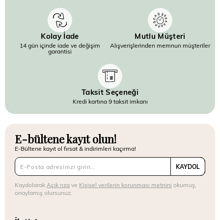
Kolay İade
Mutlu Müşteri
14 gün içinde iade ve değişim
Alışverişlerinden memnun müşteriler
garantisi
Taksit Seçeneği
Kredi kartına 9 taksit imkanı
E-bültene kayıt olun!
E-Bültene kayıt ol fırsat & indirimleri kaçırma!
KAYDOL
Kaydolarak
Açık rıza
ve
Kişisel verilerin korunması metnini
okumuş,
onaylamış olursunuz.