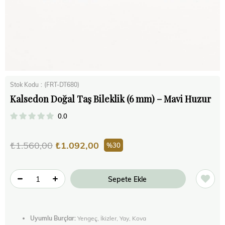
Stok Kodu
(FRT-DT680)
Kalsedon Doğal Taş Bileklik (6 mm) – Mavi Huzur
0.0
₺1.560,00
₺1.092,00
30
Uyumlu Burçlar:
Yengeç, İkizler, Yay, Kova