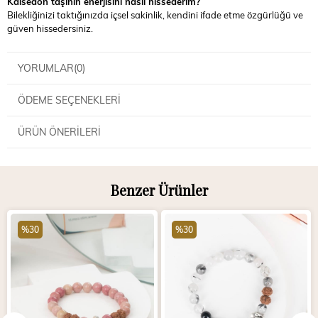
Kalsedon taşının enerjisini nasıl hissederim?
Bilekliğinizi taktığınızda içsel sakinlik, kendini ifade etme özgürlüğü ve
güven hissedersiniz.
YORUMLAR
(0)
ÖDEME SEÇENEKLERI
ÜRÜN ÖNERILERI
Benzer Ürünler
%30
%30