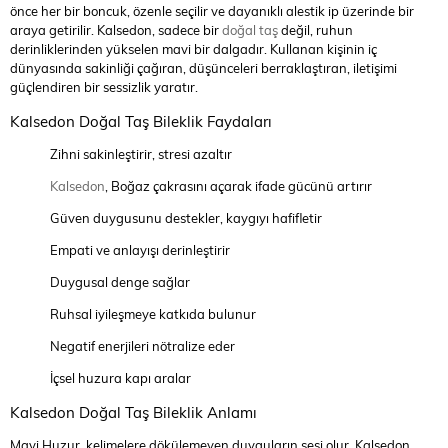
önce her bir boncuk, özenle seçilir ve dayanıklı alestik ip üzerinde bir
araya getirilir. Kalsedon, sadece bir
doğal taş
değil, ruhun
derinliklerinden yükselen mavi bir dalgadır. Kullanan kişinin iç
dünyasında sakinliği çağıran, düşünceleri berraklaştıran, iletişimi
güçlendiren bir sessizlik yaratır.
Kalsedon Doğal Taş Bileklik Faydaları
Zihni sakinleştirir, stresi azaltır
Kalsedon
, Boğaz çakrasını açarak ifade gücünü artırır
Güven duygusunu destekler, kaygıyı hafifletir
Empati ve anlayışı derinleştirir
Duygusal denge sağlar
Ruhsal iyileşmeye katkıda bulunur
Negatif enerjileri nötralize eder
İçsel huzura kapı aralar
Kalsedon Doğal Taş Bileklik Anlamı
Mavi Huzur, kelimelere dökülemeyen duyguların sesi olur. Kalsedon,