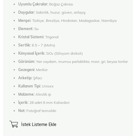
Uyumlu Çakralar:
Boğaz Çakrası
Duygular:
Sakinlik, huzur, güven, anlayış
Menşei:
Türkiye, Brezilya, Hindistan, Madagaskar, Namibya
Element:
Su
Kristal Sistemi:
Trigonal
Sertlik:
6.5 – 7 (Mohs)
Kimyasal İçerik:
SiO₂ (Silisyum dioksit)
Görünüm:
Yarı saydam, mumsu parlaklıkta; mavi, gri, beyaz tonlar
Gezegeni:
Merkür
Arketip:
Şifacı
Kullanım Tipi:
Unisex
Malzeme:
Alestik ip
İçerik:
28 adet 6 mm Kalsedon
Not:
Fotoğraf temsildir.
İstek Listeme Ekle