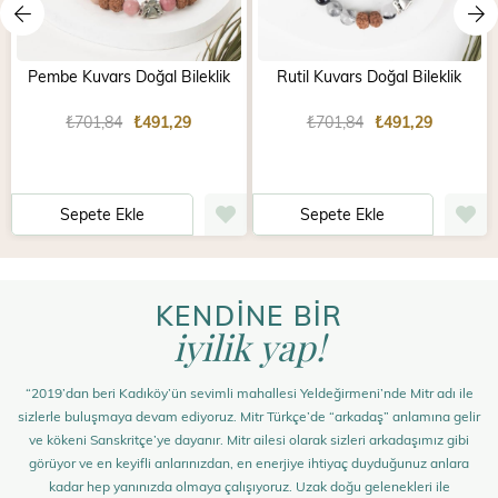
Pembe Kuvars Doğal Bileklik
Rutil Kuvars Doğal Bileklik
₺701,84
₺491,29
₺701,84
₺491,29
Sepete Ekle
Sepete Ekle
KENDİNE BİR
iyilik yap!
“2019’dan beri Kadıköy’ün sevimli mahallesi Yeldeğirmeni’nde Mitr adı ile
sizlerle buluşmaya devam ediyoruz. Mitr Türkçe’de “arkadaş” anlamına gelir
ve kökeni Sanskritçe’ye dayanır. Mitr ailesi olarak sizleri arkadaşımız gibi
görüyor ve en keyifli anlarınızdan, en enerjiye ihtiyaç duyduğunuz anlara
kadar hep yanınızda olmaya çalışıyoruz. Uzak doğu gelenekleri ile