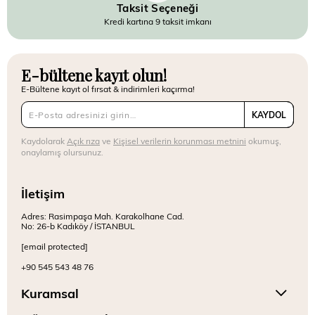
Taksit Seçeneği
Kredi kartına 9 taksit imkanı
E-bültene kayıt olun!
E-Bültene kayıt ol fırsat & indirimleri kaçırma!
KAYDOL
Kaydolarak
Açık rıza
ve
Kişisel verilerin korunması metnini
okumuş,
onaylamış olursunuz.
İletişim
Adres: Rasimpaşa Mah. Karakolhane Cad.
No: 26-b Kadıköy / İSTANBUL
[email protected]
+90 545 543 48 76
Kuramsal