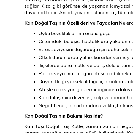
sağlar. Kısa gibi görünse de yaşanan kimyasal re
duyulmaktadır. Ancak yaygın bulunan taş türü oldu
Kan Doğal Taşının Özellikleri ve Faydaları Nelerd
Uyku bozukluklarının önüne geçer.
Ortamdaki bulaşıcı hastalıklara yakalanma 
Stres seviyesini düşürdüğü için daha saki
Öfkeli durumlarda yalnız kararlar vermeyi 
İlişkilerde daha mutlu ve barış dolu ortamla
Parlak veya mat bir görüntüsü olabilmekte
Dayanıklılığı yüksek olduğu için kırılması o
Ateşle reaksiyon göstermediğinden dolayı s
Kan dolaşımını düzenler, kalp ve damar has
Negatif enerjinin ortamdan uzaklaştırılmas
Kan Doğal Taşının Bakımı Nasıldır?
Kan Taşı Doğal Taş Kütle, zaman zaman negatif 
zaman toprağın arındırıcı gücü kullanılarak Ka