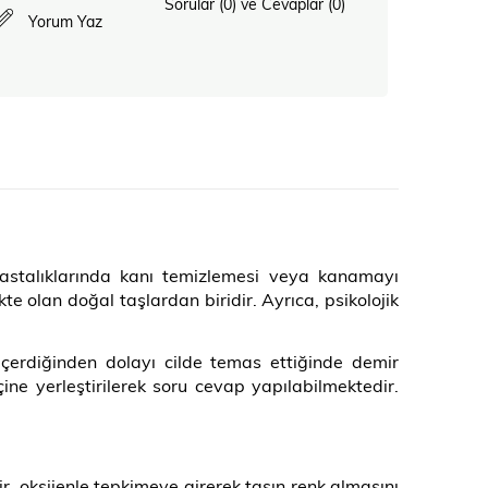
Sorular (0) ve Cevaplar (0)
Yorum Yaz
n hastalıklarında kanı temizlemesi veya kanamayı
te olan doğal taşlardan biridir. Ayrıca, psikolojik
içerdiğinden dolayı cilde temas ettiğinde demir
çine yerleştirilerek soru cevap yapılabilmektedir.
r, oksijenle tepkimeye girerek taşın renk almasını