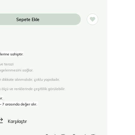
erine sahiptir.
ve terazi
ngelenmesini sağlar.
dikkate alınmalıdır, çoklu yapıdadır.
çü ve renklerinde çeşitlilik görülebilir.
r.
– 7 arasında değer alır.
Karşılaştır