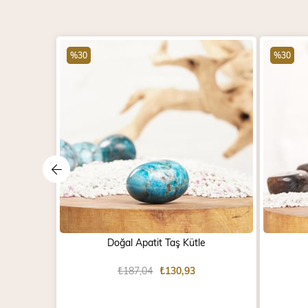
%30
%30
Doğal Apatit Taş Kütle
₺187,04
₺130,93