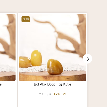
%30
%30
le
Bal Akik Doğal Taş Kütle
T
₺311,84
₺218,29