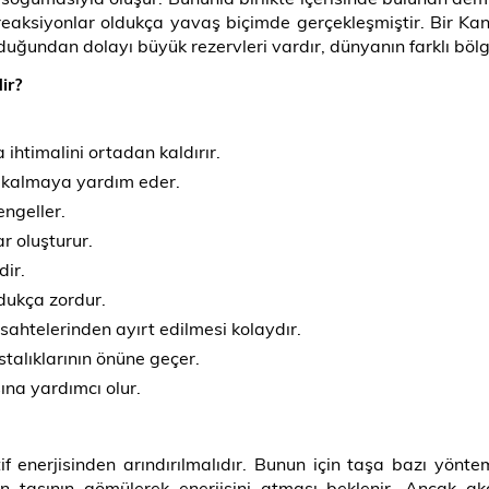
aksiyonlar oldukça yavaş biçimde gerçekleşmiştir. Bir Kan t
ğundan dolayı büyük rezervleri vardır, dünyanın farklı bölge
ir?
ihtimalini ortadan kaldırır.
n kalmaya yardım eder.
engeller.
r oluşturur.
dir.
ldukça zordur.
ahtelerinden ayırt edilmesi kolaydır.
talıklarının önüne geçer.
ına yardımcı olur.
enerjisinden arındırılmalıdır. Bunun için taşa bazı yönt
n taşının gömülerek enerjisini atması beklenir. Ancak ak