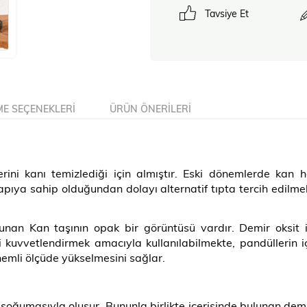
Tavsiye Et
E SEÇENEKLERI
ÜRÜN ÖNERILERI
lerini kanı temizlediği için almıştır. Eski dönemlerde ka
 yapıya sahip olduğundan dolayı alternatif tıpta tercih edilmek
ulunan Kan taşının opak bir görüntüsü vardır. Demir oksit 
ri kuvvetlendirmek amacıyla kullanılabilmekte, pandüllerin i
nemli ölçüde yükselmesini sağlar.
e soğumasıyla oluşur. Bununla birlikte içerisinde bulunan demi