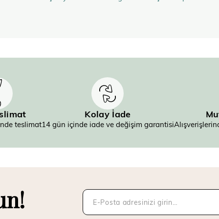
eslimat
Kolay İade
Mu
inde teslimat
14 gün içinde iade ve değişim garantisi
Alışverişler
un!