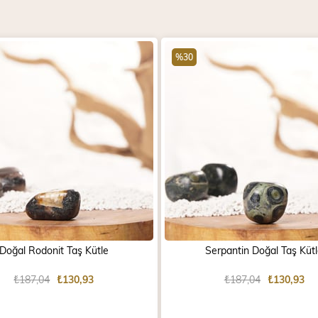
%30
Doğal Rodonit Taş Kütle
Serpantin Doğal Taş Küt
₺187,04
₺130,93
₺187,04
₺130,93