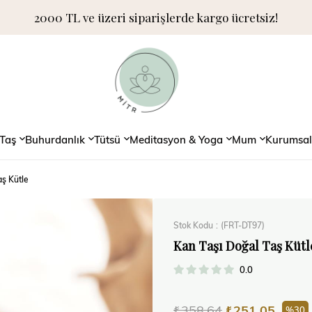
2000 TL ve üzeri siparişlerde kargo ücretsiz!
Taş
Buhurdanlık
Tütsü
Meditasyon & Yoga
Mum
Kurumsal
aş Kütle
Stok Kodu
(FRT-DT97)
Kan Taşı Doğal Taş Kütl
0.0
₺358,64
₺251,05
30