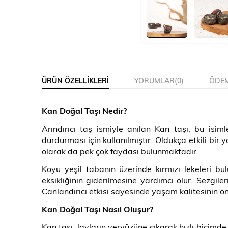
ÜRÜN ÖZELLIKLERI
YORUMLAR
(0)
ÖDEM
Kan Doğal Taşı Nedir
?
Arındırıcı taş ismiyle anılan Kan taşı, bu isim
durdurması için kullanılmıştır. Oldukça etkili bir
olarak da pek çok faydası bulunmaktadır.
Koyu yeşil tabanın üzerinde kırmızı lekeleri b
eksikliğinin giderilmesine yardımcı olur. Sezgile
Canlandırıcı etkisi sayesinde yaşam kalitesinin ö
Kan Doğal Taşı Nasıl Oluşur
?
Kan taşı, lavların yeryüzüne çıkarak hızlı biçimd