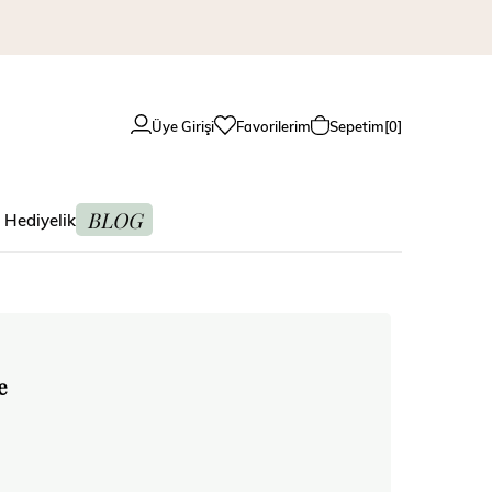
Üye Girişi
Favorilerim
Sepetim
0
BLOG
 Hediyelik
e