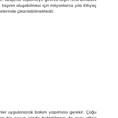
aşının oluşabilmesi için milyonlarca yıla ihtiyaç
lerinde çıkarılabilmektedir.
emler uygulanarak bakım yapılması gerekir. Çoğu
an bir suyun içinde bekletilmesi de aynı etkiyi