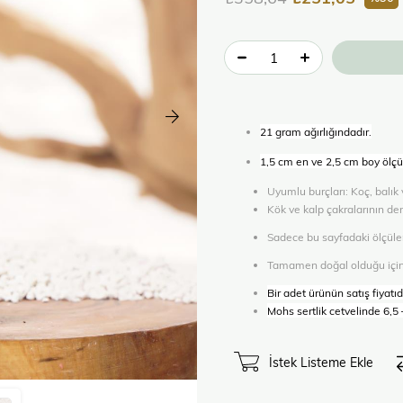
21 gram ağırlığındadır.
1,5 cm en ve 2,5 cm boy ölçül
Uyumlu burçları: Koç, balık 
Kök ve kalp çakralarının de
Sadece bu sayfadaki ölçüler 
Tamamen doğal olduğu için öl
Bir adet ürünün satış fiyatıdı
Mohs sertlik cetvelinde 6,5 
İstek Listeme Ekle