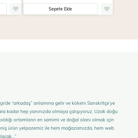
Sepete Ekle
çe’de “arkadaş” anlamına gelir ve kökeni Sanskritçe’ye
anlara kadar hep yanınızda olmaya çalışıyoruz. Uzak doğu
 yapıldığı ortamların en samimi ve doğal olanı olmak için
n geniş ürün yelpazemiz ile hem mağazamızda, hem web
olacak…”