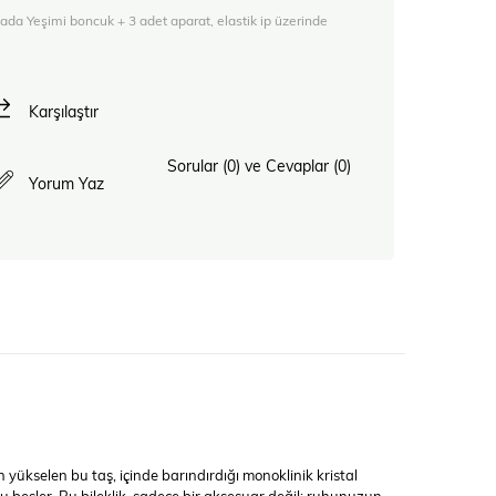
a Yeşimi boncuk + 3 adet aparat, elastik ip üzerinde
Karşılaştır
Sorular (0) ve Cevaplar (0)
Yorum Yaz
en yükselen bu taş, içinde barındırdığı monoklinik kristal