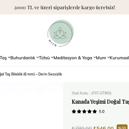
2000 TL ve üzeri siparişlerde kargo ücretsiz!
Taş
Buhurdanlık
Tütsü
Meditasyon & Yoga
Mum
Kurumsal
l Taş Bileklik (6 mm) – Derin Sessizlik
Stok Kodu
(FRT-DT960)
Kanada Yeşimi Doğal Taş 
5.0
₺780,00
₺546,00
30