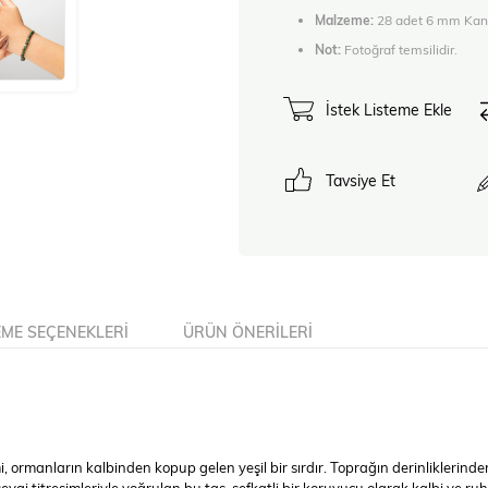
Malzeme:
28 adet 6 mm Kanad
Not:
Fotoğraf temsilidir.
İstek Listeme Ekle
Tavsiye Et
ME SEÇENEKLERI
ÜRÜN ÖNERILERI
imi, ormanların kalbinden kopup gelen yeşil bir sırdır. Toprağın derinliklerind