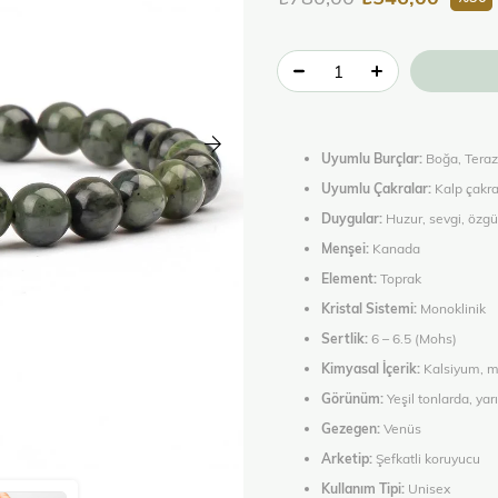
Uyumlu Burçlar:
Boğa, Terazi,
Uyumlu Çakralar:
Kalp çakra
Duygular:
Huzur, sevgi, özg
Menşei:
Kanada
Element:
Toprak
Kristal Sistemi:
Monoklinik
Sertlik:
6 – 6.5 (Mohs)
Kimyasal İçerik:
Kalsiyum, m
Görünüm:
Yeşil tonlarda, ya
Gezegen:
Venüs
Arketip:
Şefkatli koruyucu
Kullanım Tipi:
Unisex