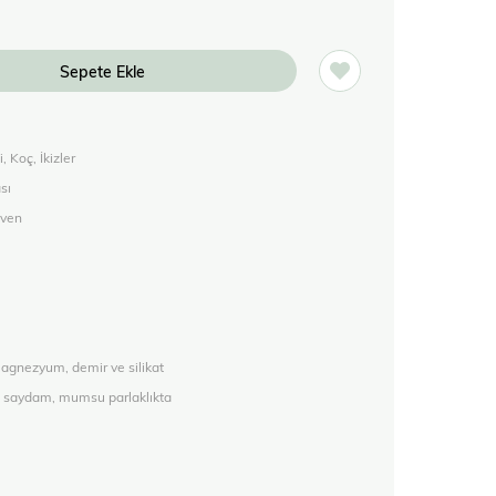
 Koç, İkizler
sı
üven
agnezyum, demir ve silikat
rı saydam, mumsu parlaklıkta