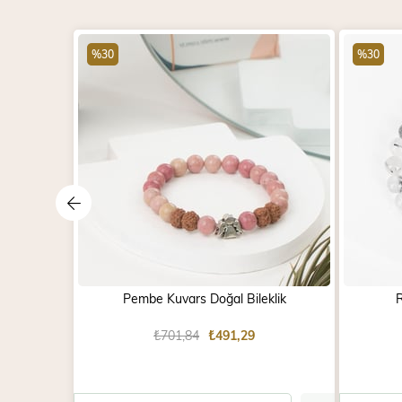
%30
%30
Pembe Kuvars Doğal Bileklik
R
₺701,84
₺491,29