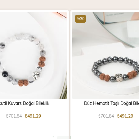
%30
util Kuvars Doğal Bileklik
Düz Hematit Taşlı Doğal Bile
₺701,84
₺491,29
₺701,84
₺491,29