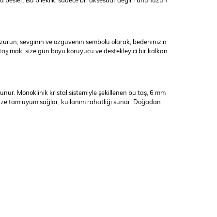
uhu besler. Bu bileklik, sadece bir aksesuar değil; ruhunuzun
urun, sevginin ve özgüvenin sembolü olarak, bedeninizin
taşımak, size gün boyu koruyucu ve destekleyici bir kalkan
nur. Monoklinik kristal sistemiyle şekillenen bu taş, 6 mm
ğinize tam uyum sağlar, kullanım rahatlığı sunar. Doğadan