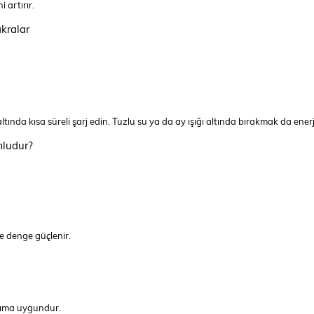
 artırır.
kralar
 altında kısa süreli şarj edin. Tuzlu su ya da ay ışığı altında bırakmak da ene
mludur?
ve denge güçlenir.
anıma uygundur.