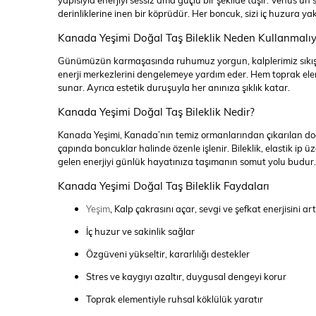
yapısıyla enerjiyi sessiz ama güçlü bir şekilde taşır. Venüs’ün 
derinliklerine inen bir köprüdür. Her boncuk, sizi iç huzura ya
Kanada Yeşimi Doğal Taş Bileklik Neden Kullanmalı
Günümüzün karmaşasında ruhumuz yorgun, kalplerimiz sıkışmı
enerji merkezlerini dengelemeye yardım eder. Hem toprak elem
sunar. Ayrıca estetik duruşuyla her anınıza şıklık katar.
Kanada Yeşimi Doğal Taş Bileklik Nedir?
Kanada Yeşimi, Kanada’nın temiz ormanlarından çıkarılan doğal
çapında boncuklar halinde özenle işlenir. Bileklik, elastik ip
gelen enerjiyi günlük hayatınıza taşımanın somut yolu budur.
Kanada Yeşimi Doğal Taş Bileklik Faydaları
Yeşim
, Kalp çakrasını açar, sevgi ve şefkat enerjisini artı
İç huzur ve sakinlik sağlar
Özgüveni yükseltir, kararlılığı destekler
Stres ve kaygıyı azaltır, duygusal dengeyi korur
Toprak elementiyle ruhsal köklülük yaratır