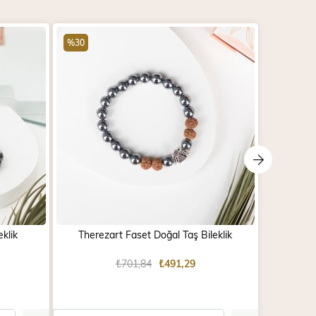
%30
%30
klik
Therezart Faset Doğal Taş Bileklik
Tib
₺701,84
₺491,29