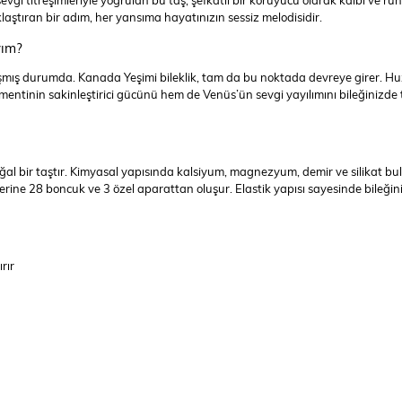
sevgi titreşimleriyle yoğrulan bu taş, şefkatli bir koruyucu olarak kalbi ve r
klaştıran bir adım, her yansıma hayatınızın sessiz melodisidir.
yım?
ş durumda. Kanada Yeşimi bileklik, tam da bu noktada devreye girer. Huz
entinin sakinleştirici gücünü hem de Venüs’ün sevgi yayılımını bileğinizde 
 bir taştır. Kimyasal yapısında kalsiyum, magnezyum, demir ve silikat bulu
 üzerine 28 boncuk ve 3 özel aparattan oluşur. Elastik yapısı sayesinde bile
rır