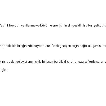
 Yeşimi, hayatın yenilenme ve büyüme enerjisinin simgesidir. Bu taş, şefkatl
 parlaklıkla bileğinizde hayat bulur. Renk geçişleri taşın doğal oluşum süreci
rici ve dengeleyici enerjisiyle birleşen bu bileklik, ruhunuzu şefkatle sarar v
rçlar