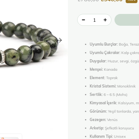
Uyumlu Burçlar:
Boğa, Terazi,
Uyumlu Çakralar:
Kalp çakra
Duygular:
Huzur, sevgi, özg
Menşei:
Kanada
Element:
Toprak
Kristal Sistemi:
Monoklinik
Sertlik:
6 – 6.5 (Mohs)
Kimyasal İçerik:
Kalsiyum, ma
Görünüm:
Yeşil tonlarda, y
Gezegen:
Venüs
Arketip:
Şefkatli koruyucu
Kullanım Tipi:
Unisex