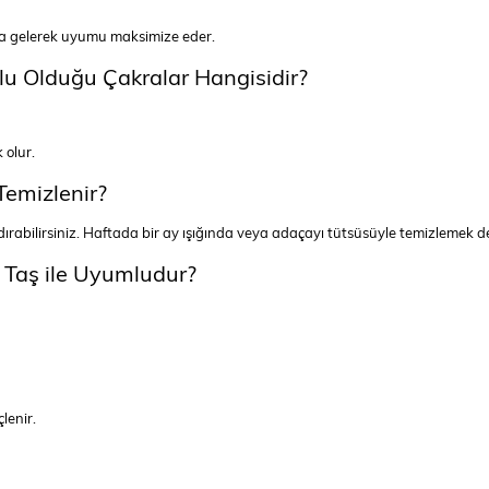
raya gelerek uyumu maksimize eder.
lu Olduğu Çakralar Hangisidir?
 olur.
Temizlenir?
ndırabilirsiniz. Haftada bir ay ışığında veya adaçayı tütsüsüyle temizlemek de
 Taş ile Uyumludur?
çlenir.