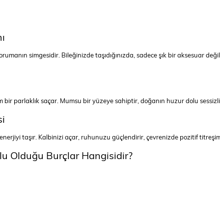
mı
rumanın simgesidir. Bileğinizde taşıdığınızda, sadece şık bir aksesuar değil
am bir parlaklık saçar. Mumsu bir yüzeye sahiptir, doğanın huzur dolu sessizliğ
si
nerjiyi taşır. Kalbinizi açar, ruhunuzu güçlendirir, çevrenizde pozitif titreşi
lu Olduğu Burçlar Hangisidir?