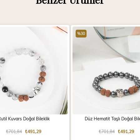
%30
util Kuvars Doğal Bileklik
Düz Hematit Taşlı Doğal Bile
₺701,84
₺491,29
₺701,84
₺491,29