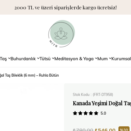
2000 TL ve üzeri siparişlerde kargo ücretsiz!
Taş
Buhurdanlık
Tütsü
Meditasyon & Yoga
Mum
Kurumsal
l Taş Bileklik (6 mm) – Ruhla Bütün
Stok Kodu
(FRT-DT958)
Kanada Yeşimi Doğal Taş
5.0
₺780,00
₺546,00
30