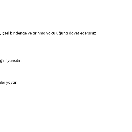
, içsel bir denge ve arınma yolculuğuna davet edersiniz
ini yansıtır.
mler yayar.