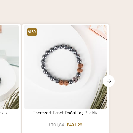
%30
%30
klik
Therezart Faset Doğal Taş Bileklik
Tib
₺701,84
₺491,29