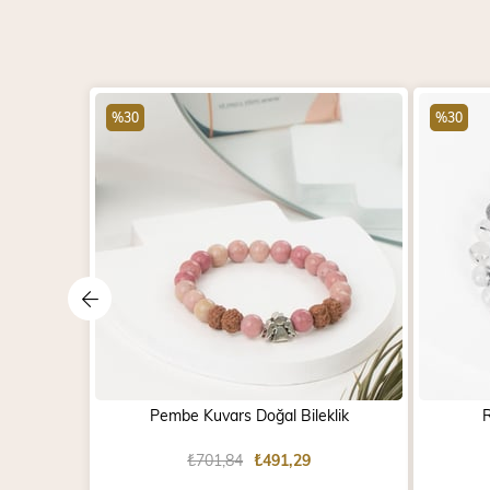
%30
%30
Pembe Kuvars Doğal Bileklik
R
₺701,84
₺491,29