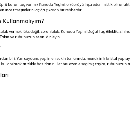
ü kuran taş var mı? Kanada Yeşimi, o köprüyü inşa eden mistik bir anahtardı
en ince titreşimlerini açığa çıkaran bir rehberdir.
n Kullanmalıyım?
k vermek lüks değil, zorunluluk. Kanada Yeşimi Doğal Taş Bileklik, zihinse
. Takın ve ruhunuzun sesini dinleyin.
?
biri. Yarı saydam, yeşilin en sakin tonlarında, monoklinik kristal yapısıyla 
ullanılarak titizlikle hazırlanır. Her biri özenle seçilmiş taşlar, ruhunuzun 
ları