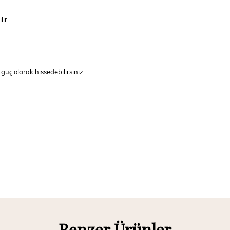
ır.
r güç olarak hissedebilirsiniz.
Benzer Ürünler