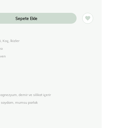
 Koç, İkizler
sı
üven
gnezyum, demir ve silikat içerir
arı saydam, mumsu parlak