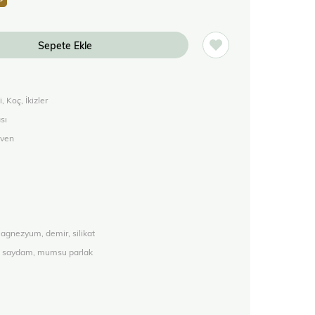
 Koç, İkizler
sı
üven
agnezyum, demir, silikat
arı saydam, mumsu parlak