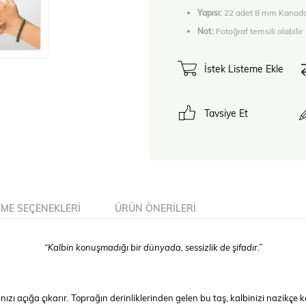
Yapısı:
22 adet 8 mm Kanada Y
Not:
Fotoğraf temsili olabilir
İstek Listeme Ekle
Tavsiye Et
ME SEÇENEKLERI
ÜRÜN ÖNERILERI
“Kalbin konuşmadığı bir dünyada, sessizlik de şifadır.”
ızı açığa çıkarır. Toprağın derinliklerinden gelen bu taş, kalbinizi nazikçe k