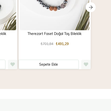
klik
Therezart Faset Doğal Taş Bileklik
Tib
₺701,84
₺491,29
Sepete Ekle