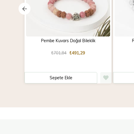
Pembe Kuvars Doğal Bileklik
R
₺701,84
₺491,29
Sepete Ekle