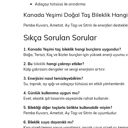
Adaçayı tütsüsü ile arındırma
Kanada Yeşimi Doğal Taş Bileklik Hangi
Pembe Kuvars, Ametist, Ay Taşı ve Sitrin ile enerjileri destekle
Sıkça Sorulan Sorular
1. Kanada Yeşimi taş bileklik hangi burçlara uygundur?
Boğa, Terazi, Koç ve İkizler burçları için yüksek enerji uyumu v
2. Bu
bileklik
hangi çakrayı etkiler?
Kalp çakrasını dengeler ve sevgi enerjisini artırır.
3. Enerjisini nasıl temizleyebilirim?
Su, toprak, ay ışığı ve adaçayı tütsüsü en etkili yöntemlerdir.
4. Günlük kullanıma uygun mu?
Evet, elastik ipli tasarımı sayesinde rahat kullanılır.
5. Bilekliği diğer taşlarla birlikte kullanabilir miyim?
Pembe Kuvars, Ametist, Ay Taşı ve Sitrin ile uyumludur.
6. Bileklik suya dayanıklı mı?
Kısa süreli temas sorun yaratmaz; ancak uzun süreli su temas