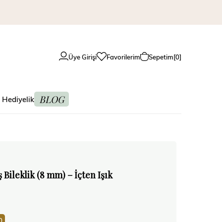
Üye Girişi
Favorilerim
Sepetim
0
BLOG
 Hediyelik
Bileklik (8 mm) – İçten Işık
0