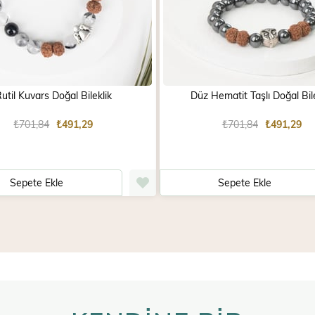
util Kuvars Doğal Bileklik
Düz Hematit Taşlı Doğal Bile
₺701,84
₺491,29
₺701,84
₺491,29
Sepete Ekle
Sepete Ekle