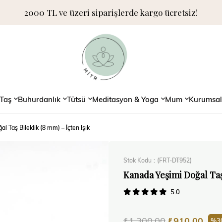
2000 TL ve üzeri siparişlerde kargo ücretsiz!
Taş
Buhurdanlık
Tütsü
Meditasyon & Yoga
Mum
Kurumsal
l Taş Bileklik (8 mm) – İçten Işık
Stok Kodu
(FRT-DT952)
Kanada Yeşimi Doğal Taş 
5.0
₺1.300,00
₺910,00
3