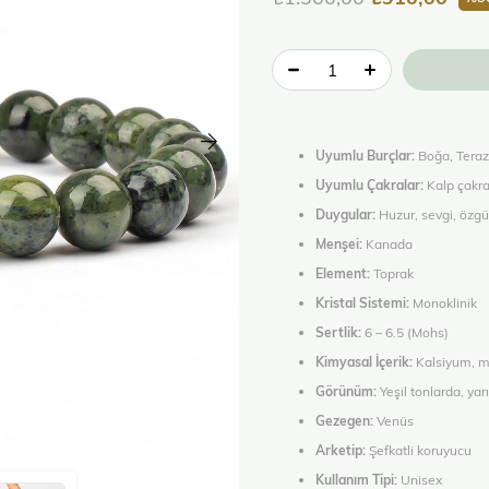
Uyumlu Burçlar:
Boğa, Terazi,
Uyumlu Çakralar:
Kalp çakra
Duygular:
Huzur, sevgi, özg
Menşei:
Kanada
Element:
Toprak
Kristal Sistemi:
Monoklinik
Sertlik:
6 – 6.5 (Mohs)
Kimyasal İçerik:
Kalsiyum, m
Görünüm:
Yeşil tonlarda, y
Gezegen:
Venüs
Arketip:
Şefkatli koruyucu
Kullanım Tipi:
Unisex