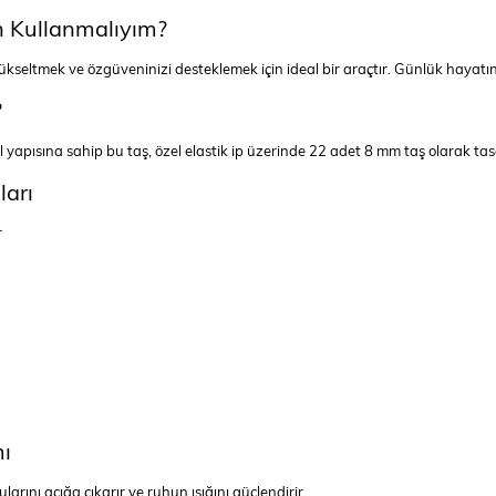
n Kullanmalıyım?
yükseltmek ve özgüveninizi desteklemek için ideal bir araçtır. Günlük hayat
?
yapısına sahip bu taş, özel elastik ip üzerinde 22 adet 8 mm taş olarak tasa
ları
r
mı
rını açığa çıkarır ve ruhun ışığını güçlendirir.