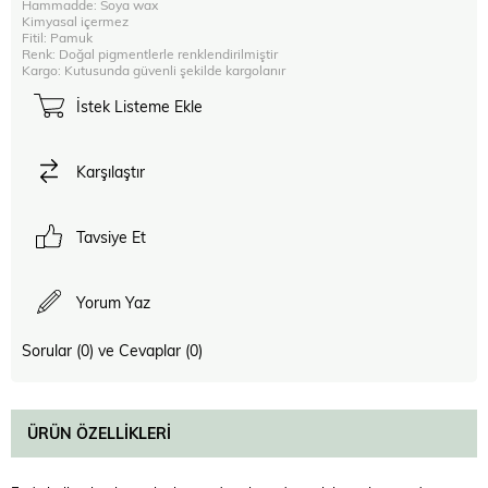
Hammadde: Soya wax
Kimyasal içermez
Fitil: Pamuk
Renk: Doğal pigmentlerle renklendirilmiştir
Kargo: Kutusunda güvenli şekilde kargolanır
İstek Listeme Ekle
Karşılaştır
Tavsiye Et
Yorum Yaz
Sorular (0) ve Cevaplar (0)
ÜRÜN ÖZELLIKLERI