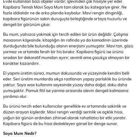
Evde kullanılan bazı objeler vardır; işlevinden çok hissiyle yer eder.
Kapibara Temalı Mavi Soya Mum tam olarak bu kategoriye girer. Ne
fazla iddialıdır ne de arka planda kaybolur. Mavi rengin dinginliği,
kapibara figürünün sakin duruşuyla birleştiğinde ortaya huzurlu ve
dengeli bir görünüm çıkar.
Bu mum, yalnızca yakmak için tercih edilen bir ürün değildir. Çalışma
masasının köşesinde, kitaplığın ön rafında ya da komodinin üzerinde
durduğunda bile bulunduğu alanın enerjisini yumuşatır. Mavi ton, gözü
yormaz ve ortamda ferah bir his bırakır. Kapibara figürü ise ürünü
sıradan bir dekoratif mumdan ayırır; sevimli ama çocukça olmayan bir
karakter kazandırır.
El yapımı üretim süreci, mumun dokusunda ve yüzeyinde kendini belli
eder. Seri üretim mumlarda sıkça rastlanan yapay parlaklık bu üründe
yoktur. Soya wax kullanımı sayesinde yüzey daha doğal, doku daha
yumuşaktır. Pamuk fitil ise yanma sırasında alevin dengeli kalmasına
yardımcı olur.
Bu ürünü tercih eden kullanıcılar genellikle ev ortamında sakinlik ve
düzen arayan kişilerdir. Mavi rengin verdiği serinlik ve açıklık hissi,
yoğun bir günün ardından zihinsel olarak rahatlatıcı bir etki yaratır.
Kapibara figürü de bu hissi destekleyen görsel bir denge sunar.
Soya Mum Nedir?