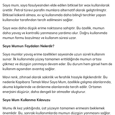
Soya mum, soya fasulyesinden elde edilen bitkisel bir wax kullanılarak
üretilir. Petrol türevi parafin mumlara alternatif olarak geliştirilmiştir.
Bitkisel kökenli olması, ev içi kullanımda daha bilinçli tercihler yapan
kullanıcılar tarafından tercih edilmesini sağlar.
Soya wax daha düşük erime noktasına sahiptir. Bu özellik, mumun
daha yavaş ve kontrollü yanmasına yardımcı olur. Doğru kullanımda
mumun formu bozulmaz ve kullanım süresi uzar.
Soya Mumun Faydaları Nelerdir?
Soya mumlar yavaş erime özellikleri sayesinde uzun süreli kullanım
sunar. İlk kullanımda yüzey tamamen eritildiğinde mumun ortası
çökmez ve düzgün yanmaya devam eder. Bu durum hem görsel hem de
kullanım açısından avantaj sağlar.
Mavi renk, zihinsel olarak sakinlik ve ferahlık hissiyle ilişkilendirilir. Bu
nedenle Kapibara Temalı Mavi Soya Mum, özellikle çalışma alanlarında,
okuma köşelerinde ve dinlenme alanlarında tercih edilir. Ortamın
enerjisini düşürür, daha dengeli bir atmosfer oluşturur.
Soya Mum Kullanma Kılavuzu
Mumu ilk kez yaktığında, üst yüzeyin tamamen erimesini beklemek
önemlidir. Bu, sonraki kullanımlarda mumun düzgün yanmasını sağlar.