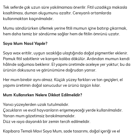
Tek seferde çok uzun süre yakılmaması önerilir. Fitil uzadıkça makasla
kısaltılması, duman oluşumunu azaltır. Cereyanlı ortamlarda
kullanmaktan kaçınılmalıdır.
Mumu söndürürken üflemek yerine fitili mumun içine batırıp çıkarmak,
hem daha temiz bir söndürme sağlar hem de fitilin ömrünü uzatır.
Soya Mum Nasıl Yapılır?
Soya wax eritilir, uygun sıcaklığa ulaştığında doğal pigmentler eklenir.
Pamuk fitil sabitlenir ve karışım kalıba dökülür. Ardından mumun kendi
hâlinde soğuması beklenir. El yapımı üretimde aceleye yer yoktur; bu da
ürünün dokusuna ve görünümüne doğrudan yansır.
Her mum birebir aynı olmaz. Küçük yüzey farkları ve ton geçişleri, el
yapımı üretimin doğal sonucudur ve ürünü özgün kılar.
Mum Kullanırken Nelere Dikkat Edilmelidir?
Yanıcı yüzeylerden uzak tutulmalıdır.
Çocukların ve evcil hayvanların erişemeyeceği yerde kullanılmalıdır.
Yanan mum gözetimsiz bırakılmamalıdır.
Düz ve ısıya dayanıklı bir zemin tercih edilmelidir.
Kapibara Temalı Mavi Soya Mum, sade tasarımı, doğal içeriği ve el