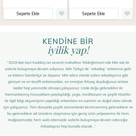
Sepete Ekle
Sepete Ekle
KENDİNE BİR
iyilik yap!
“2019’dan beri Kadıköy’ün sevimli mahallesi Yeldeğirmeni’nde Mitr adı ile
sizlerle buluşmaya devam ediyoruz. Mitr Türkçe’de “arkadaş” anlamına gelir
ve kökeni Sanskritçe’ye dayanır. Mitr ailesi olarak sizleri arkadaşımız gibi
görüyor ve en keyifli anlarınızdan, en enerjiye ihtiyaç duyduğunuz anlara
kadar hep yanınızda olmaya çalışıyoruz. Uzak doğu gelenekleri ile
harmanlanmış hissiyatların paylaşıldığı; yoga, meditasyon ve çeşitli ritüeller
ile ilgili bilgi alışverişinin yapıldığı ortamların en samimi ve doğal olanı olmak
için çalışıyoruz. Tüm dünyada çeşitli zamanlarda benimsenmiş geleneklere ve
bu geleneklere ait ürünlere ulaşmanız için geniş ürün yelpazemiz ile hem
mağazamızda, hem web sitemizde sizlerle buluşmaya devam edeceğiz.
Arkadaşınız hep burada olacak…”