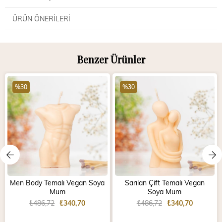
ÜRÜN ÖNERILERI
Benzer Ürünler
%30
%30
Men Body Temalı Vegan Soya
Sarılan Çift Temalı Vegan
Mum
Soya Mum
₺486,72
₺340,70
₺486,72
₺340,70