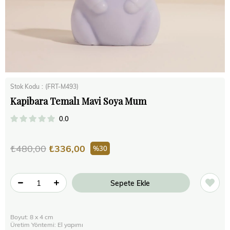
Stok Kodu
(FRT-M493)
Kapibara Temalı Mavi Soya Mum
0.0
₺480,00
₺336,00
30
Boyut: 8 x 4 cm
Üretim Yöntemi: El yapımı