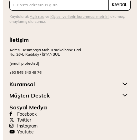
KAYDOL
Kaydolarak
Açık rıza
ve
Kişisel verilerin korunması metnini
okumuş,
onaylamış olursunuz.
İletişim
Adres: Rasimpaşa Mah. Karakolhane Cad.
No: 26-b Kadıköy / İSTANBUL
[email protected]
+90 545 543 48 76
Kuramsal
Müşteri Destek
Sosyal Medya
Facebook
Twitter
Instagram
Youtube