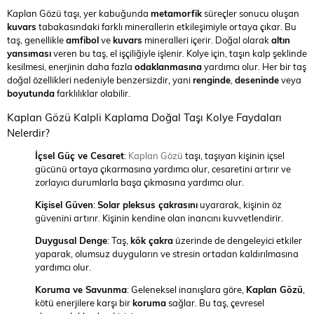
Kaplan Gözü taşı, yer kabuğunda
metamorfik
süreçler sonucu oluşan
kuvars
tabakasındaki farklı minerallerin etkileşimiyle ortaya çıkar. Bu
taş, genellikle
amfibol
ve
kuvars
mineralleri içerir. Doğal olarak
altın
yansıması
veren bu taş, el işçiliğiyle işlenir. Kolye için, taşın kalp şeklinde
kesilmesi, enerjinin daha fazla
odaklanmasına
yardımcı olur. Her bir taş
doğal özellikleri nedeniyle benzersizdir, yani
renginde
,
deseninde
veya
boyutunda
farklılıklar olabilir.
Kaplan Gözü Kalpli Kaplama Doğal Taşı Kolye Faydaları
Nelerdir?
İçsel Güç ve Cesaret
:
Kaplan Gözü
taşı, taşıyan kişinin içsel
gücünü ortaya çıkarmasına yardımcı olur, cesaretini artırır ve
zorlayıcı durumlarla başa çıkmasına yardımcı olur.
Kişisel Güven
:
Solar pleksus çakrasını
uyararak, kişinin öz
güvenini artırır. Kişinin kendine olan inancını kuvvetlendirir.
Duygusal Denge
: Taş,
kök çakra
üzerinde de dengeleyici etkiler
yaparak, olumsuz duyguların ve stresin ortadan kaldırılmasına
yardımcı olur.
Koruma ve Savunma
: Geleneksel inanışlara göre,
Kaplan Gözü
,
kötü enerjilere karşı bir
koruma
sağlar. Bu taş, çevresel