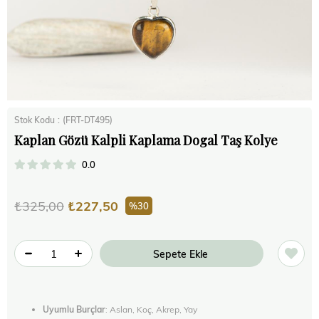
Stok Kodu
(FRT-DT495)
Kaplan Gözü Kalpli Kaplama Dogal Taş Kolye
0.0
₺325,00
₺227,50
30
Uyumlu Burçlar
: Aslan, Koç, Akrep, Yay