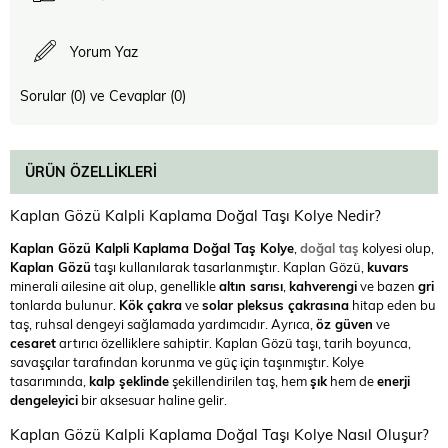
Yorum Yaz
Sorular (0) ve Cevaplar (0)
ÜRÜN ÖZELLIKLERI
Kaplan Gözü Kalpli Kaplama Doğal Taşı Kolye Nedir?
Kaplan Gözü Kalpli Kaplama Doğal Taş Kolye
,
doğal taş
kolyesi olup,
Kaplan Gözü
taşı kullanılarak tasarlanmıştır. Kaplan Gözü,
kuvars
minerali ailesine ait olup, genellikle
altın sarısı
,
kahverengi
ve bazen
gri
tonlarda bulunur.
Kök çakra
ve
solar pleksus çakrasına
hitap eden bu
taş, ruhsal dengeyi sağlamada yardımcıdır. Ayrıca,
öz güven
ve
cesaret
artırıcı özelliklere sahiptir. Kaplan Gözü taşı, tarih boyunca,
savaşçılar tarafından korunma ve güç için taşınmıştır. Kolye
tasarımında,
kalp şeklinde
şekillendirilen taş, hem
şık
hem de
enerji
dengeleyici
bir aksesuar haline gelir.
Kaplan Gözü Kalpli Kaplama Doğal Taşı Kolye Nasıl Oluşur?