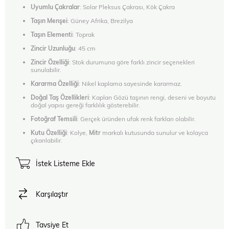
Uyumlu Çakralar
: Solar Pleksus Çakrası, Kök Çakra
Taşın Menşei
: Güney Afrika, Brezilya
Taşın Elementi
: Toprak
Zincir Uzunluğu
: 45 cm
Zincir Özelliği
: Stok durumuna göre farklı zincir seçenekleri
sunulabilir.
Kararma Özelliği
: Nikel kaplama sayesinde kararmaz.
Doğal Taş Özellikleri
: Kaplan Gözü taşının rengi, deseni ve boyutu
doğal yapısı gereği farklılık gösterebilir.
Fotoğraf Temsili
: Gerçek üründen ufak renk farkları olabilir.
Kutu Özelliği
: Kolye,
Mitr
markalı kutusunda sunulur ve kolayca
çıkarılabilir.
İstek Listeme Ekle
Karşılaştır
Tavsiye Et