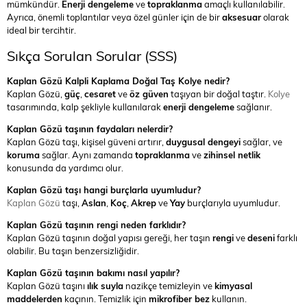
mümkündür.
Enerji dengeleme
ve
topraklanma
amaçlı kullanılabilir.
Ayrıca, önemli toplantılar veya özel günler için de bir
aksesuar
olarak
ideal bir tercihtir.
Sıkça Sorulan Sorular (SSS)
Kaplan Gözü Kalpli Kaplama Doğal Taş Kolye nedir?
Kaplan Gözü,
güç
,
cesaret
ve
öz güven
taşıyan bir doğal taştır.
Kolye
tasarımında, kalp şekliyle kullanılarak
enerji dengeleme
sağlanır.
Kaplan Gözü taşının faydaları nelerdir?
Kaplan Gözü taşı, kişisel güveni artırır,
duygusal dengeyi
sağlar, ve
koruma
sağlar. Aynı zamanda
topraklanma
ve
zihinsel netlik
konusunda da yardımcı olur.
Kaplan Gözü taşı hangi burçlarla uyumludur?
Kaplan Gözü
taşı,
Aslan
,
Koç
,
Akrep
ve
Yay
burçlarıyla uyumludur.
Kaplan Gözü taşının rengi neden farklıdır?
Kaplan Gözü taşının doğal yapısı gereği, her taşın
rengi
ve
deseni
farklı
olabilir. Bu taşın benzersizliğidir.
Kaplan Gözü taşının bakımı nasıl yapılır?
Kaplan Gözü taşını
ılık suyla
nazikçe temizleyin ve
kimyasal
maddelerden
kaçının. Temizlik için
mikrofiber bez
kullanın.