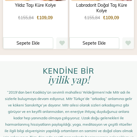
Yıldız Taşı Küre Kolye
Labradorit Doğal Taş Küre
Kolye
₺155,84
₺109,09
₺155,84
₺109,09
Sepete Ekle
Sepete Ekle
KENDİNE BİR
iyilik yap!
“2019’dan beri Kadıköy’ün sevimli mahallesi Yeldeğirmeni’nde Mitr adı ile
sizlerle buluşmaya devam ediyoruz. Mitr Türkçe’de “arkadaş” anlamına gelir
ve kökeni Sanskritçe’ye dayanır. Mitr ailesi olarak sizleri arkadaşımız gibi
görüyor ve en keyifli anlarınızdan, en enerjiye ihtiyaç duyduğunuz anlara
kadar hep yanınızda olmaya çalışıyoruz. Uzak doğu gelenekleri ile
harmanlanmış hissiyatların paylaşıldığı; yoga, meditasyon ve çeşitli ritüeller
ile ilgili bilgi alışverişinin yapıldığı ortamların en samimi ve doğal olanı olmak
için çalışıyoruz. Tüm dünyada çeşitli zamanlarda benimsenmiş geleneklere ve