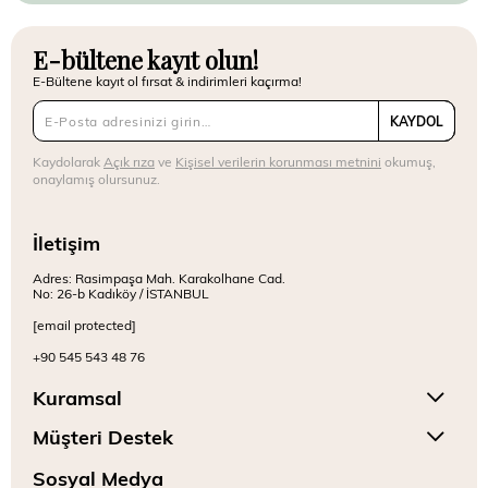
E-bültene kayıt olun!
E-Bültene kayıt ol fırsat & indirimleri kaçırma!
KAYDOL
Kaydolarak
Açık rıza
ve
Kişisel verilerin korunması metnini
okumuş,
onaylamış olursunuz.
İletişim
Adres: Rasimpaşa Mah. Karakolhane Cad.
No: 26-b Kadıköy / İSTANBUL
[email protected]
+90 545 543 48 76
Kuramsal
Müşteri Destek
Sosyal Medya