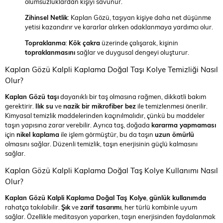
olumsuzluklardan kişiyi savunur.
Zihinsel Netlik
: Kaplan Gözü, taşıyan kişiye daha net düşünme
yetisi kazandırır ve kararlar alırken odaklanmaya yardımcı olur.
Topraklanma
:
Kök çakra
üzerinde çalışarak, kişinin
topraklanmasını
sağlar ve duygusal dengeyi oluşturur.
Kaplan Gözü Kalpli Kaplama Doğal Taşı Kolye Temizliği Nasıl
Olur?
Kaplan Gözü taşı
dayanıklı bir taş olmasına rağmen, dikkatli bakım
gerektirir.
Ilık su
ve
nazik bir mikrofiber bez
ile temizlenmesi önerilir.
Kimyasal temizlik maddelerinden kaçınılmalıdır, çünkü bu maddeler
taşın yapısına zarar verebilir. Ayrıca taş, doğada
kararma yapmaması
için
nikel kaplama
ile işlem görmüştür, bu da taşın
uzun ömürlü
olmasını sağlar. Düzenli temizlik, taşın enerjisinin güçlü kalmasını
sağlar.
Kaplan Gözü Kalpli Kaplama Doğal Taş Kolye Kullanımı Nasıl
Olur?
Kaplan Gözü Kalpli Kaplama Doğal Taş Kolye
,
günlük kullanımda
rahatça takılabilir.
Şık
ve
zarif tasarımı
, her türlü kombinle uyum
sağlar. Özellikle meditasyon yaparken, taşın enerjisinden faydalanmak