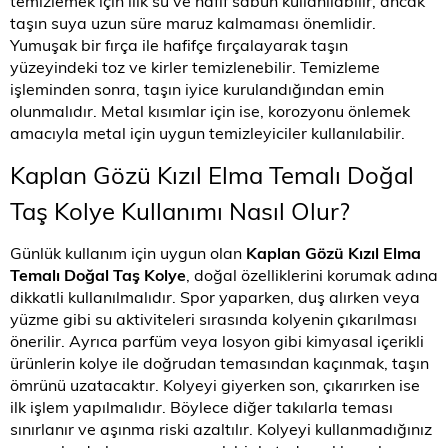
temizlemek için ılık su ve hafif sabun kullanılabilir, ancak
taşın suya uzun süre maruz kalmaması önemlidir.
Yumuşak bir fırça ile hafifçe fırçalayarak taşın
yüzeyindeki toz ve kirler temizlenebilir. Temizleme
işleminden sonra, taşın iyice kurulandığından emin
olunmalıdır. Metal kısımlar için ise, korozyonu önlemek
amacıyla metal için uygun temizleyiciler kullanılabilir.
Kaplan Gözü Kızıl Elma Temalı Doğal
Taş Kolye Kullanımı Nasıl Olur?
Günlük kullanım için uygun olan
Kaplan Gözü Kızıl Elma
Temalı Doğal Taş Kolye
, doğal özelliklerini korumak adına
dikkatli kullanılmalıdır. Spor yaparken, duş alırken veya
yüzme gibi su aktiviteleri sırasında kolyenin çıkarılması
önerilir. Ayrıca parfüm veya losyon gibi kimyasal içerikli
ürünlerin kolye ile doğrudan temasından kaçınmak, taşın
ömrünü uzatacaktır. Kolyeyi giyerken son, çıkarırken ise
ilk işlem yapılmalıdır. Böylece diğer takılarla teması
sınırlanır ve aşınma riski azaltılır. Kolyeyi kullanmadığınız