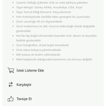
Uyumlu Olduğu Çakralar: Kök ve solar pleksus çakraları
Taşın Menşei: Güney Afrika, Avustralya, USA, Asya
Taşın Temsil Ettiği Element: Ateş elementi
Hint Astrolojisinde özellikle Mars gezegeni ile uyumludur.
Zincir uzunluğu 45 cm ölçüsündedir.
Zincir malzemesi ve stili, mevcut stoka bağlı olarak değişiklik
gösterebilir.
Her bir taş doğal olmasından kaynaklı renk, desen ve boyutları
farklılık gösterebilir.
Ürün fotoğrafları, örnek teşkil etmektedir
Ürün askısı kolayca çıkarılmaktadır.
Mitr kutusu ile teslim edilmektedir.
Nikel kaplamalı olduğundan kararması söz konusu değildir.
İstek Listeme Ekle
Karşılaştır
Tavsiye Et