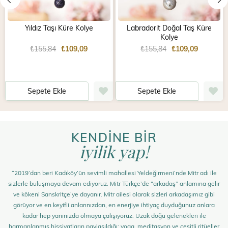
Yıldız Taşı Küre Kolye
Labradorit Doğal Taş Küre
Kolye
₺155,84
₺109,09
₺155,84
₺109,09
Sepete Ekle
Sepete Ekle
KENDİNE BİR
iyilik yap!
“2019’dan beri Kadıköy’ün sevimli mahallesi Yeldeğirmeni’nde Mitr adı ile
sizlerle buluşmaya devam ediyoruz. Mitr Türkçe’de “arkadaş” anlamına gelir
ve kökeni Sanskritçe’ye dayanır. Mitr ailesi olarak sizleri arkadaşımız gibi
görüyor ve en keyifli anlarınızdan, en enerjiye ihtiyaç duyduğunuz anlara
kadar hep yanınızda olmaya çalışıyoruz. Uzak doğu gelenekleri ile
harmanlanmış hissiyatların paylaşıldığı; yoga, meditasyon ve çeşitli ritüeller