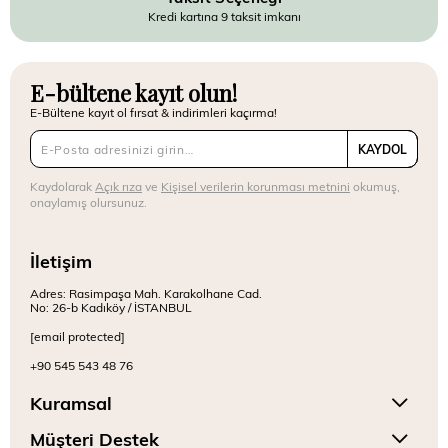
Kredi kartına 9 taksit imkanı
E-bültene kayıt olun!
E-Bültene kayıt ol fırsat & indirimleri kaçırma!
KAYDOL
Kaydolarak
Açık rıza
ve
Kişisel verilerin korunması metnini
okumuş,
onaylamış olursunuz.
İletişim
Adres: Rasimpaşa Mah. Karakolhane Cad.
No: 26-b Kadıköy / İSTANBUL
[email protected]
+90 545 543 48 76
Kuramsal
Müşteri Destek