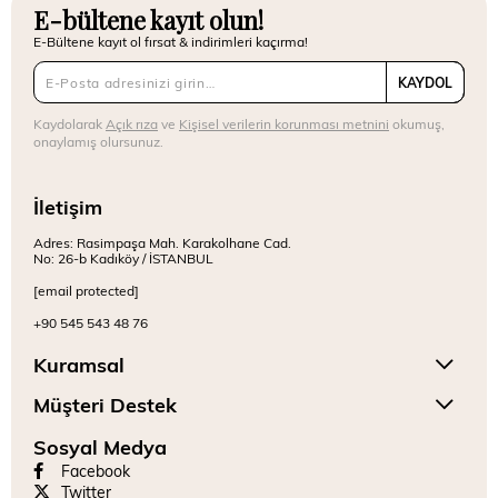
E-bültene kayıt olun!
E-Bültene kayıt ol fırsat & indirimleri kaçırma!
KAYDOL
Kaydolarak
Açık rıza
ve
Kişisel verilerin korunması metnini
okumuş,
onaylamış olursunuz.
İletişim
Adres: Rasimpaşa Mah. Karakolhane Cad.
No: 26-b Kadıköy / İSTANBUL
[email protected]
+90 545 543 48 76
Kuramsal
Müşteri Destek
Sosyal Medya
Facebook
Twitter