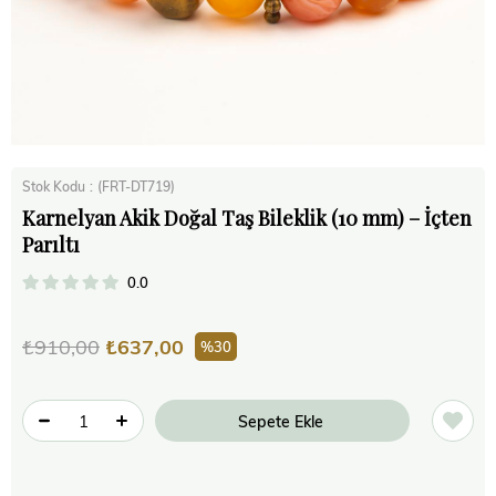
Stok Kodu
(FRT-DT719)
Karnelyan Akik Doğal Taş Bileklik (10 mm) – İçten
Parıltı
0.0
₺910,00
₺637,00
30