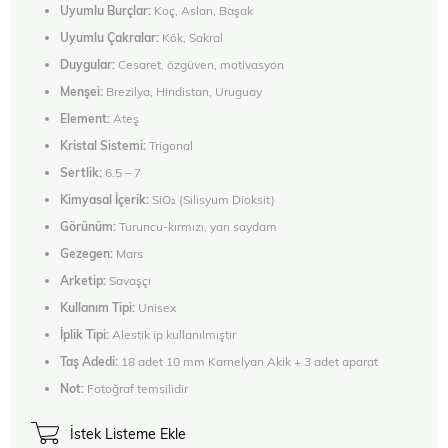
Uyumlu Burçlar:
Koç, Aslan, Başak
Uyumlu Çakralar:
Kök, Sakral
Duygular:
Cesaret, özgüven, motivasyon
Menşei:
Brezilya, Hindistan, Uruguay
Element:
Ateş
Kristal Sistemi:
Trigonal
Sertlik:
6.5 – 7
Kimyasal İçerik:
SiO₂ (Silisyum Dioksit)
Görünüm:
Turuncu-kırmızı, yarı saydam
Gezegen:
Mars
Arketip:
Savaşçı
Kullanım Tipi:
Unisex
İplik Tipi:
Alestik ip kullanılmıştır
Taş Adedi:
18 adet 10 mm Karnelyan Akik + 3 adet aparat
Not:
Fotoğraf temsilidir
İstek Listeme Ekle