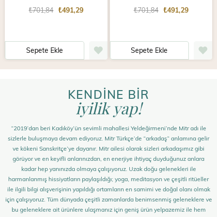
₺701,84
₺491,29
₺701,84
₺491,29
Sepete Ekle
Sepete Ekle
KENDİNE BİR
iyilik yap!
“2019’dan beri Kadıköy’ün sevimli mahallesi Yeldeğirmeni’nde Mitr adı ile
sizlerle buluşmaya devam ediyoruz. Mitr Türkçe’de “arkadaş” anlamına gelir
ve kökeni Sanskritçe’ye dayanır. Mitr ailesi olarak sizleri arkadaşımız gibi
görüyor ve en keyifli anlarınızdan, en enerjiye ihtiyaç duyduğunuz anlara
kadar hep yanınızda olmaya çalışıyoruz. Uzak doğu gelenekleri ile
harmanlanmış hissiyatların paylaşıldığı; yoga, meditasyon ve çeşitli ritüeller
ile ilgili bilgi alışverişinin yapıldığı ortamların en samimi ve doğal olanı olmak
için çalışıyoruz. Tüm dünyada çeşitli zamanlarda benimsenmiş geleneklere ve
bu geleneklere ait ürünlere ulaşmanız için geniş ürün yelpazemiz ile hem