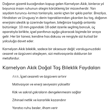
Doğanın gizemli kucağından kopup gelen Karnelyan Akik, binlerce yıl
boyunca insan ruhunun ateşini körüklemiş bir mücevherdir. Yarı
saydam turuncu-kırmızı tonlarıyla, sanki içten bir ışıkla parlar. Brezilya,
Hindistan ve Uruguay’ın derin topraklarından çıkarılan bu taş, doğanın
enerjisini alestik ip üzerinde taşırken, bileğinize taşıdığı anlamla
bütünleşir. 10 mm çapındaki 18 adet özenle seçilmiş boncuk, üç
aparatıyla birlikte, içsel parıltınızı açığa çıkaracak biçimde bir araya
gelir. Her bir tanesi, kendine has dokusu ve rengiyle sizi kutsal bir
yolculuğa davet eder.
Karnelyan Akik bileklik, sadece bir aksesuar değil; varoluşunuzdaki
cesaret ve özgüveni ateşleyen, sizi motivasyonla dolduran bir
metafordur.
Karnelyan Akik Doğal Taş Bileklik Faydaları
Akik
, İçsel cesareti ve özgüveni artırır
Motivasyon ve enerji seviyesini yükseltir
Kök ve sakral çakraların dengelenmesini sağlar
Zihinsel netlik ve kararlılık kazandırır
Yaratıcı ruhu besler, ilham verir