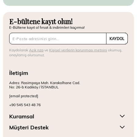
E-bültene kayıt olun!
E-Bültene kayıt ol fırsat & indirimleri kaçırma!
KAYDOL
Kaydolarak
Açık rıza
ve
Kişisel verilerin korunması metnini
okumuş,
onaylamış olursunuz.
İletişim
Adres: Rasimpaşa Mah. Karakolhane Cad.
No: 26-b Kadıköy / İSTANBUL
[email protected]
+90 545 543 48 76
Kuramsal
Müşteri Destek