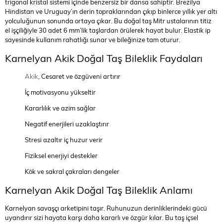
trigonal kristal sistemi içinde benzersiz bir dansa sahiptir. Brezilya
Hindistan ve Uruguay’ın derin topraklarından çıkıp binlerce yıllık yer altı
yolculuğunun sonunda ortaya çıkar. Bu doğal taş Mitr ustalarının titiz
el işçiliğiyle 30 adet 6 mm’lik taşlardan örülerek hayat bulur. Elastik ip
sayesinde kullanım rahatlığı sunar ve bileğinize tam oturur.
Karnelyan Akik Doğal Taş Bileklik Faydaları
Akik
, Cesaret ve özgüveni artırır
İç motivasyonu yükseltir
Kararlılık ve azim sağlar
Negatif enerjileri uzaklaştırır
Stresi azaltır iç huzur verir
Fiziksel enerjiyi destekler
Kök ve sakral çakraları dengeler
Karnelyan Akik Doğal Taş Bileklik Anlamı
Karnelyan savaşçı arketipini taşır. Ruhunuzun derinliklerindeki gücü
uyandırır sizi hayata karşı daha kararlı ve özgür kılar. Bu taş içsel