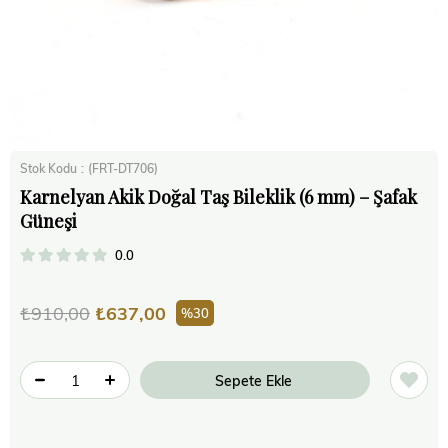
Stok Kodu
(FRT-DT706)
Karnelyan Akik Doğal Taş Bileklik (6 mm) – Şafak
Güneşi
0.0
₺910,00
₺637,00
30