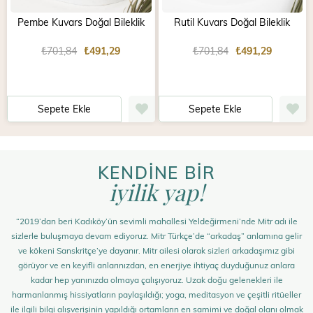
Pembe Kuvars Doğal Bileklik
Rutil Kuvars Doğal Bileklik
₺701,84
₺491,29
₺701,84
₺491,29
Sepete Ekle
Sepete Ekle
KENDİNE BİR
iyilik yap!
“2019’dan beri Kadıköy’ün sevimli mahallesi Yeldeğirmeni’nde Mitr adı ile
sizlerle buluşmaya devam ediyoruz. Mitr Türkçe’de “arkadaş” anlamına gelir
ve kökeni Sanskritçe’ye dayanır. Mitr ailesi olarak sizleri arkadaşımız gibi
görüyor ve en keyifli anlarınızdan, en enerjiye ihtiyaç duyduğunuz anlara
kadar hep yanınızda olmaya çalışıyoruz. Uzak doğu gelenekleri ile
harmanlanmış hissiyatların paylaşıldığı; yoga, meditasyon ve çeşitli ritüeller
ile ilgili bilgi alışverişinin yapıldığı ortamların en samimi ve doğal olanı olmak