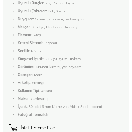
Uyumlu Burçlar:
Koç, Aslan, Başak
Uyumlu Çakralar:
Kök, Sakral
Duygular:
Cesaret, özgüven, motivasyon
Menşei:
Brezilya, Hindistan, Uruguay
Element:
Ateş
Kristal Sistemi:
Trigonal
Sertlik:
6.5 – 7
Kimyasal İçerik:
SiO₂ (Silisyum Dioksit)
Görünüm:
Turuncu-kırmızı, yarı saydam
Gezegen:
Mars
Arketip:
Savaşçı
Kullanım Tipi:
Unisex
Malzeme:
Alestik ip
İçerik:
30 adet 6 mm Karnelyan Akik + 3 adet aparat
Fotoğraf Temsilidir
İstek Listeme Ekle