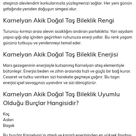
ateşinizi alevlendirir korkularınızla yüzleşmenizi sağlar. Her yeni günün
şafağında yeniden doğuşun simgesi olur.
Karnelyan Akik Doğal Taş Bileklik Rengi
Turuncu-kırmızı arası alevin sıcaklığını andıran parlaklıkta. Yarı saydam
yapısı ışığı alıp içinden geçirirken ruhunuza enerji yollar. Bu renk yaşam
gücünü tutkuyu ve yenilenmeyi temsil eder.
Karnelyan Akik Doğal Taş Bileklik Enerjisi
Mars gezegeninin enerjisiyle kutsanmış Karnelyan ateş elementiyle
bütünleşir. Enerjisi beden ve zihin arasında hızlı ve güçlü bir bağ kurar.
Cesaret ve tutku verirken sizi harekete geçmeye çağırır. Bu taşın
enerjisi içsel savaşçınızı uyandırır ve sizi dönüştürür.
Karnelyan Akik Doğal Taş Bileklik Uyumlu
Olduğu Burçlar Hangisidir?
Koç
Aslan
Başak
Bu burçlar Karnelyan’ın ateşli ve kararlı enerjisinden en yüksek faydayı