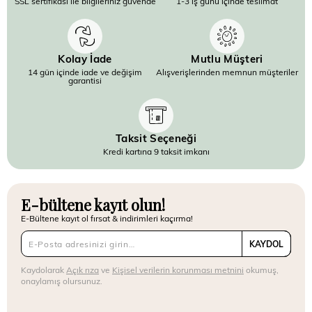
SSL sertifikası ile bilgileriniz güvende
1-3 iş günü içinde teslimat
Kolay İade
Mutlu Müşteri
14 gün içinde iade ve değişim
Alışverişlerinden memnun müşteriler
garantisi
Taksit Seçeneği
Kredi kartına 9 taksit imkanı
E-bültene kayıt olun!
E-Bültene kayıt ol fırsat & indirimleri kaçırma!
KAYDOL
Kaydolarak
Açık rıza
ve
Kişisel verilerin korunması metnini
okumuş,
onaylamış olursunuz.