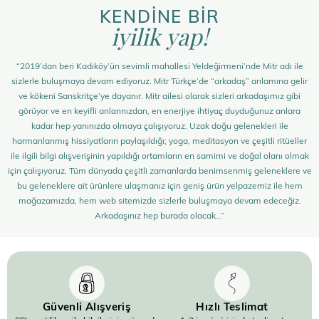
KENDİNE BİR
iyilik yap!
“2019’dan beri Kadıköy’ün sevimli mahallesi Yeldeğirmeni’nde Mitr adı ile
sizlerle buluşmaya devam ediyoruz. Mitr Türkçe’de “arkadaş” anlamına gelir
ve kökeni Sanskritçe’ye dayanır. Mitr ailesi olarak sizleri arkadaşımız gibi
görüyor ve en keyifli anlarınızdan, en enerjiye ihtiyaç duyduğunuz anlara
kadar hep yanınızda olmaya çalışıyoruz. Uzak doğu gelenekleri ile
harmanlanmış hissiyatların paylaşıldığı; yoga, meditasyon ve çeşitli ritüeller
ile ilgili bilgi alışverişinin yapıldığı ortamların en samimi ve doğal olanı olmak
için çalışıyoruz. Tüm dünyada çeşitli zamanlarda benimsenmiş geleneklere ve
bu geleneklere ait ürünlere ulaşmanız için geniş ürün yelpazemiz ile hem
mağazamızda, hem web sitemizde sizlerle buluşmaya devam edeceğiz.
Arkadaşınız hep burada olacak…”
Güvenli Alışveriş
Hızlı Teslimat