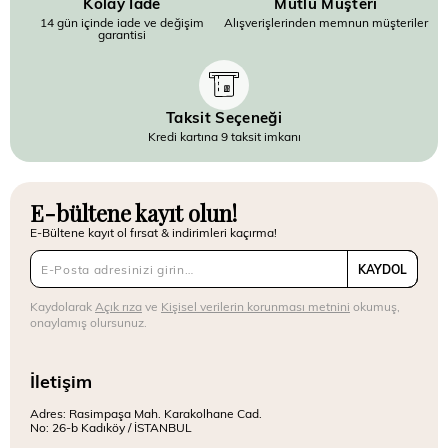
Kolay İade
Mutlu Müşteri
14 gün içinde iade ve değişim
Alışverişlerinden memnun müşteriler
garantisi
Taksit Seçeneği
Kredi kartına 9 taksit imkanı
E-bültene kayıt olun!
E-Bültene kayıt ol fırsat & indirimleri kaçırma!
KAYDOL
Kaydolarak
Açık rıza
ve
Kişisel verilerin korunması metnini
okumuş,
onaylamış olursunuz.
İletişim
Adres: Rasimpaşa Mah. Karakolhane Cad.
No: 26-b Kadıköy / İSTANBUL