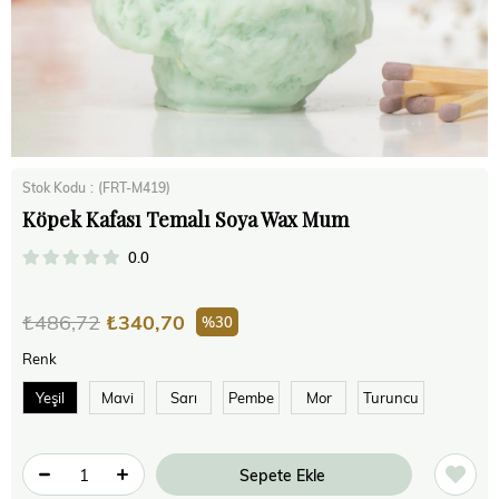
Stok Kodu
(FRT-M419)
Köpek Kafası Temalı Soya Wax Mum
0.0
₺486,72
₺340,70
30
Renk
Yeşil
Mavi
Sarı
Pembe
Mor
Turuncu