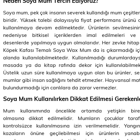
Neden Soya Mum Tercih Ediyoruz?
Soya mum, pek çok insanın severek kullandığı mum çeşitle
biridir. Yüksek talebi dolayısıyla fiyat performans ürünü 
kullanılmaya devam edilmektedir. Ürünlerin sevilmesin
nedeniyse bitkisel içeriklerden imal edilmeleri ve f
desenlerde yapılmaya uygun olmalarıdır. Her zevke hita
Köpek Kafası Temalı Soya Wax Mum da is çıkarmadığı iç
alanda kullanılabilmektedir. Kullanılmadığı durumlarday
masada ya da kitap rafında dekor için kullanılabilmek
Üstelik uzun süre kullanılmaya uygun olan bu ürünler, se
mumlar gibi insan sağlığını tehdit etmezler. Hayvansal ma
bulundurmadığı için canlılara da zarar vermezler.
Soya Mum Kullanılırken Dikkat Edilmesi Gerekenl
Mum kullanımında öncelikle ortamda yetişkin birey
olmasına dikkat edilmelidir. Mumların çocuklar taraf
kontrolsüzce kullanılmasına izin verilmemelidir. Yangı
kazaların önüne geçilebilmesi için ürünlerin yanabi