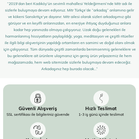
“2019’dan beri Kadıköy’ün sevimli mahallesi Yeldeğirmeni’nde Mitr adı ile
sizlerle buluşmaya devam ediyoruz. Mitr Türkçe’de “arkadaş” anlamına gelir
ve kökeni Sanskritçe’ye dayanır. Mitr ailesi olarak sizleri arkadaşımız gibi
görüyor ve en keyifli anlarınızdan, en enerjiye ihtiyaç duyduğunuz anlara
kadar hep yanınızda olmaya çalışıyoruz. Uzak doğu gelenekleri ile
harmanlanmış hissiyatların paylaşıldığı; yoga, meditasyon ve çeşitli ritüeller
ile ilgili bilgi alışverişinin yapıldığı ortamların en samimi ve doğal olanı olmak
için çalışıyoruz. Tüm dünyada çeşitli zamanlarda benimsenmiş geleneklere ve
bu geleneklere ait ürünlere ulaşmanız için geniş ürün yelpazemiz ile hem
mağazamızda, hem web sitemizde sizlerle buluşmaya devam edeceğiz.
Arkadaşınız hep burada olacak…”
Güvenli Alışveriş
Hızlı Teslimat
SSL sertifikası ile bilgileriniz güvende
1-3 iş günü içinde teslimat