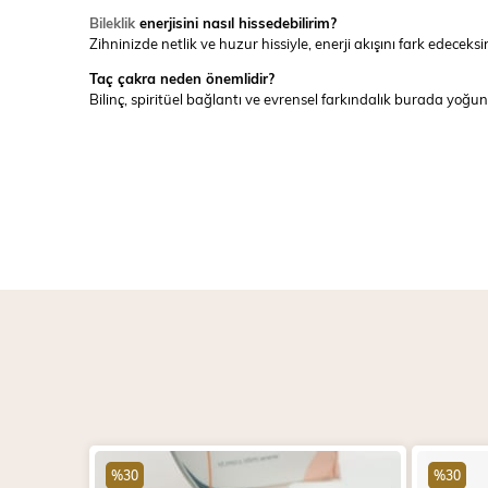
Bileklik
enerjisini nasıl hissedebilirim?
Zihninizde netlik ve huzur hissiyle, enerji akışını fark edeceksi
Taç çakra neden önemlidir?
Bilinç, spiritüel bağlantı ve evrensel farkındalık burada yoğunl
%30
%30