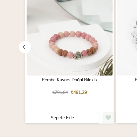
Pembe Kuvars Doğal Bileklik
R
₺701,84
₺491,29
Sepete Ekle