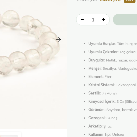
Uyumlu Burçlar:
Tüm burçlar,
Uyumlu Çakralar:
Taç çakra
Duygular:
Netlik, huzur, od
Menşei:
Brezilya, Madagaskar
Element:
Eter
Kristal Sistemi:
Hekzagonal
Sertlik:
7 (Mohs)
Kimyasal İçerik:
SiO₂ (Silisy
Görünüm:
Saydam, berrak vey
Gezegeni:
Güneş
Arketip:
Şifacı
Kullanım Tipi:
Unisex