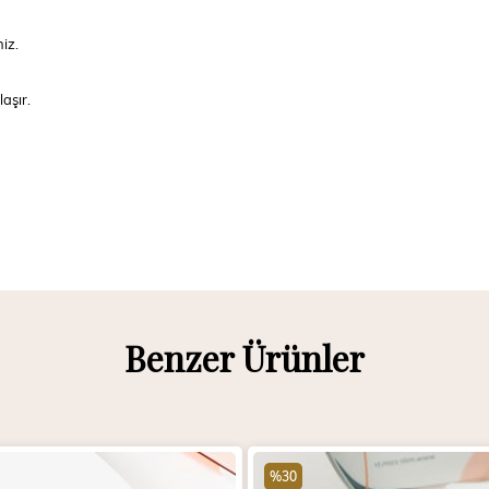
niz.
aşır.
Benzer Ürünler
%30