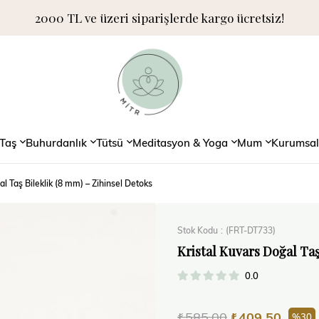
2000 TL ve üzeri siparişlerde kargo ücretsiz!
Taş
Buhurdanlık
Tütsü
Meditasyon & Yoga
Mum
Kurumsal
al Taş Bileklik (8 mm) – Zihinsel Detoks
Stok Kodu
(FRT-DT733)
Kristal Kuvars Doğal Taş
0.0
₺585,00
₺409,50
30