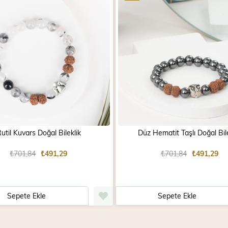
util Kuvars Doğal Bileklik
Düz Hematit Taşlı Doğal Bile
₺701,84
₺491,29
₺701,84
₺491,29
Sepete Ekle
Sepete Ekle