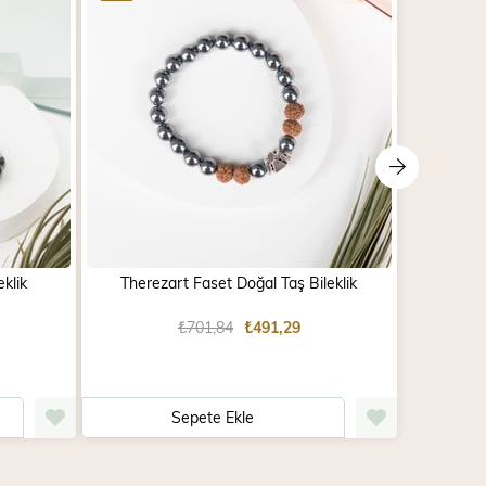
klik
Therezart Faset Doğal Taş Bileklik
Tib
₺701,84
₺491,29
Sepete Ekle