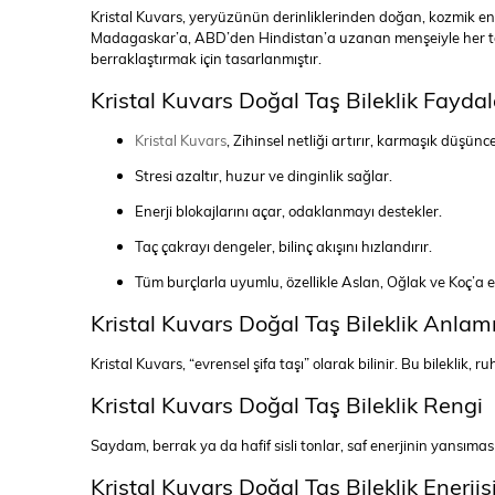
Kristal Kuvars, yeryüzünün derinliklerinden doğan, kozmik ener
Madagaskar’a, ABD’den Hindistan’a uzanan menşeiyle her taş, ev
berraklaştırmak için tasarlanmıştır.
Kristal Kuvars Doğal Taş Bileklik Faydal
Kristal Kuvars
, Zihinsel netliği artırır, karmaşık düşünce
Stresi azaltır, huzur ve dinginlik sağlar.
Enerji blokajlarını açar, odaklanmayı destekler.
Taç çakrayı dengeler, bilinç akışını hızlandırır.
Tüm burçlarla uyumlu, özellikle Aslan, Oğlak ve Koç’a e
Kristal Kuvars Doğal Taş Bileklik Anlam
Kristal Kuvars, “evrensel şifa taşı” olarak bilinir. Bu bileklik, 
Kristal Kuvars Doğal Taş Bileklik Rengi
Saydam, berrak ya da hafif sisli tonlar, saf enerjinin yansımasıdı
Kristal Kuvars Doğal Taş Bileklik Enerjis