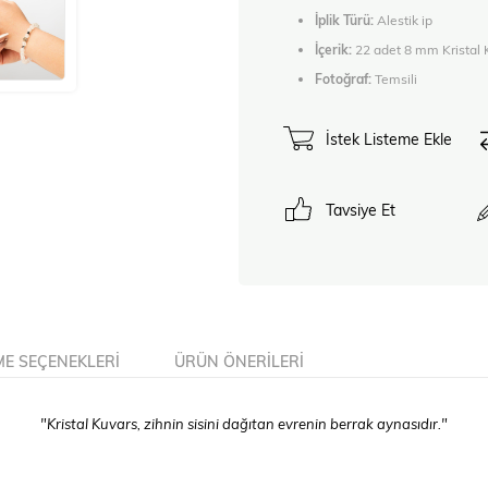
İplik Türü:
Alestik ip
İçerik:
22 adet 8 mm Kristal 
Fotoğraf:
Temsili
İstek Listeme Ekle
Tavsiye Et
E SEÇENEKLERI
ÜRÜN ÖNERILERI
"Kristal Kuvars, zihnin sisini dağıtan evrenin berrak aynasıdır."