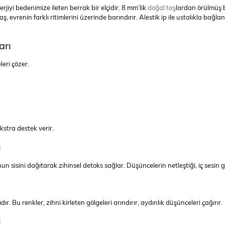
jiyi bedenimize ileten berrak bir elçidir. 8 mm’lik
doğal taş
lardan örülmüş b
renin farklı ritimlerini üzerinde barındırır. Alestik ip ile ustalıkla bağla
arı
leri çözer.
kstra destek verir.
ı
ruhun sisini dağıtarak zihinsel detoks sağlar. Düşüncelerin netleştiği, iç sesin 
r. Bu renkler, zihni kirleten gölgeleri arındırır, aydınlık düşünceleri çağırır.
i