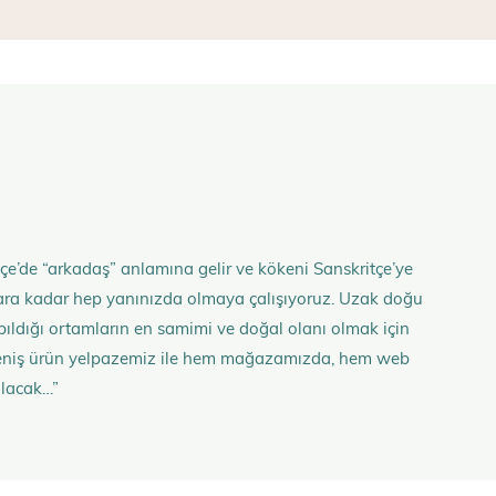
çe’de “arkadaş” anlamına gelir ve kökeni Sanskritçe’ye
anlara kadar hep yanınızda olmaya çalışıyoruz. Uzak doğu
 yapıldığı ortamların en samimi ve doğal olanı olmak için
n geniş ürün yelpazemiz ile hem mağazamızda, hem web
olacak…”