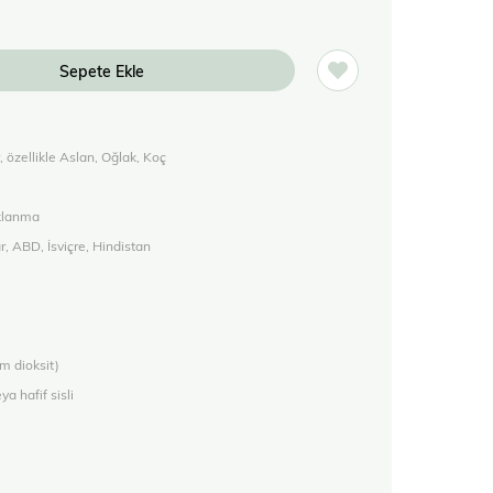
 özellikle Aslan, Oğlak, Koç
aklanma
, ABD, İsviçre, Hindistan
um dioksit)
a hafif sisli