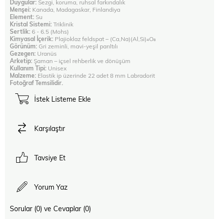
Duygular:
Sezgi, koruma, ruhsal farkındalık
Menşei:
Kanada, Madagaskar, Finlandiya
Element:
Su
Kristal Sistemi:
Triklinik
Sertlik:
6 - 6.5 (Mohs)
Kimyasal İçerik:
Plajioklaz feldspat – (Ca,Na)(Al,Si)₄O₈
Görünüm:
Gri zeminli, mavi-yeşil parıltılı
Gezegen:
Uranüs
Arketip:
Şaman – içsel rehberlik ve dönüşüm
Kullanım Tipi:
Unisex
Malzeme:
Elastik ip üzerinde 22 adet 8 mm Labradorit
Fotoğraf Temsilidir.
İstek Listeme Ekle
Karşılaştır
Tavsiye Et
Yorum Yaz
Sorular (0) ve Cevaplar (0)