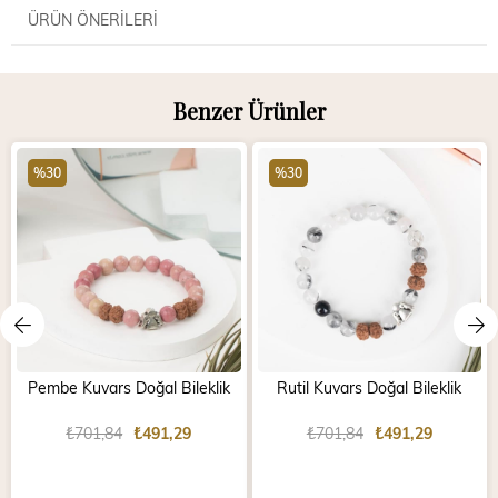
ÜRÜN ÖNERILERI
Benzer Ürünler
%30
%30
Pembe Kuvars Doğal Bileklik
Rutil Kuvars Doğal Bileklik
₺701,84
₺491,29
₺701,84
₺491,29