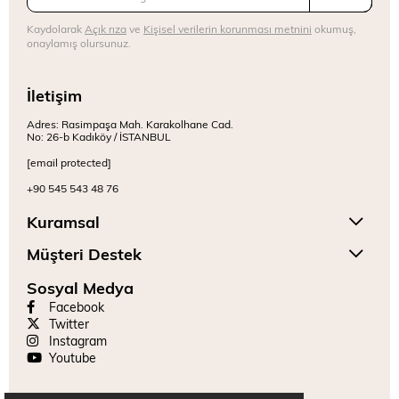
Kaydolarak
Açık rıza
ve
Kişisel verilerin korunması metnini
okumuş,
onaylamış olursunuz.
İletişim
Adres: Rasimpaşa Mah. Karakolhane Cad.
No: 26-b Kadıköy / İSTANBUL
[email protected]
+90 545 543 48 76
Kuramsal
Müşteri Destek
Sosyal Medya
Facebook
Twitter
Instagram
Youtube