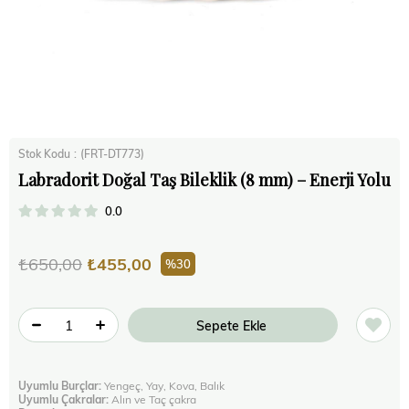
Stok Kodu
(FRT-DT773)
Labradorit Doğal Taş Bileklik (8 mm) – Enerji Yolu
0.0
₺650,00
₺455,00
30
Uyumlu Burçlar:
Yengeç, Yay, Kova, Balık
Uyumlu Çakralar:
Alın ve Taç çakra