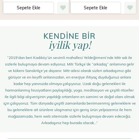
Sepete Ekle
Sepete Ekle
KENDİNE BİR
iyilik yap!
“2019’dan beri Kadıköy’ün sevimli mahallesi Yeldeğirmeni’nde Mitr adı ile
sizlerle buluşmaya devam ediyoruz. Mitr Türkçe’de “arkadaş” anlamına gelir
ve kökeni Sanskritçe’ye dayanır. Mitr ailesi olarak sizleri arkadaşımız gibi
görüyor ve en keyifli anlarınızdan, en enerjiye ihtiyaç duyduğunuz anlara
kadar hep yanınızda olmaya çalışıyoruz. Uzak doğu gelenekleri ile
harmanlanmış hissiyatların paylaşıldığı; yoga, meditasyon ve çeşitli ritüeller
ile ilgili bilgi alışverişinin yapıldığı ortamların en samimi ve doğal olanı olmak
için çalışıyoruz. Tüm dünyada çeşitli zamanlarda benimsenmiş geleneklere ve
bu geleneklere ait ürünlere ulaşmanız için geniş ürün yelpazemiz ile hem
mağazamızda, hem web sitemizde sizlerle buluşmaya devam edeceğiz.
Arkadaşınız hep burada olacak…”