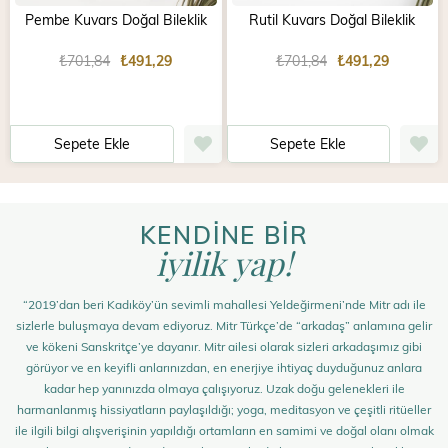
Pembe Kuvars Doğal Bileklik
Rutil Kuvars Doğal Bileklik
₺701,84
₺491,29
₺701,84
₺491,29
Sepete Ekle
Sepete Ekle
KENDİNE BİR
iyilik yap!
“2019’dan beri Kadıköy’ün sevimli mahallesi Yeldeğirmeni’nde Mitr adı ile
sizlerle buluşmaya devam ediyoruz. Mitr Türkçe’de “arkadaş” anlamına gelir
ve kökeni Sanskritçe’ye dayanır. Mitr ailesi olarak sizleri arkadaşımız gibi
görüyor ve en keyifli anlarınızdan, en enerjiye ihtiyaç duyduğunuz anlara
kadar hep yanınızda olmaya çalışıyoruz. Uzak doğu gelenekleri ile
harmanlanmış hissiyatların paylaşıldığı; yoga, meditasyon ve çeşitli ritüeller
ile ilgili bilgi alışverişinin yapıldığı ortamların en samimi ve doğal olanı olmak