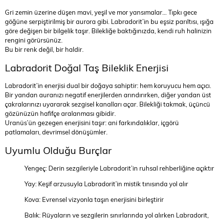
Gri zemin üzerine düşen mavi, yeşil ve mor yansımalar... Tıpkı gece
göğüne serpiştirilmiş bir aurora gibi. Labradorit’in bu eşsiz parıltısı, ışığa
göre değişen bir bilgelik taşır. Bilekliğe baktığınızda, kendi ruh halinizin
rengini görürsünüz.
Bu bir renk değil, bir haldir.
Labradorit Doğal Taş Bileklik Enerjisi
Labradorit’in enerjisi dual bir doğaya sahiptir: hem koruyucu hem açıcı.
Bir yandan auranızı negatif enerjilerden arındırırken, diğer yandan üst
çakralarınızı uyararak sezgisel kanalları açar. Bilekliği takmak, üçüncü
gözünüzün hafifçe aralanması gibidir.
Uranüs’ün gezegen enerjisini taşır: ani farkındalıklar, içgörü
patlamaları, devrimsel dönüşümler.
Uyumlu Olduğu Burçlar
Yengeç: Derin sezgileriyle Labradorit’in ruhsal rehberliğine açıktır
Yay: Keşif arzusuyla Labradorit’in mistik tınısında yol alır
Kova: Evrensel vizyonla taşın enerjisini birleştirir
Balık: Rüyaların ve sezgilerin sınırlarında yol alırken Labradorit,