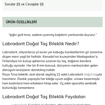
Sorular (0) ve Cevaplar (0)
ÜRÜN ÖZELLIKLERI
“Işığın gizli tınısı, sadece uyanmış kalplerin yankısında duyulur.”
Labradorit Doğal Taş Bileklik Nedir?
Labradorit, milyonlarca yıl süren yer kabuğu hareketlerinin gri zeminine
düşen mavi-yeşil bir fısıltıdır. Kanada'nın kuzeyinden Madagaskar’a,
Finlandiya’nın kutup ışıklarına uzanan bu taş, doğanın kendine
tuttuğu aynadır. Her bir 8 mm boncuk, dünyanın merkezinden gelen
dönüşüm enerjisinin damıtılmış halidir.
Rüya Tınısı bileklik, özel olarak seçilmiş 22 adet Labradorit
doğal taş
ıyla
hazırlanır. Elastik yapısıyla her bileğe uyum sağlar, unisex tasarımıyla
hem kadınlara hem erkeklere hitap eder. Üç adet aparatla sembolik
bütünlüğü tamamlanır.
Labradorit Doğal Taş Bileklik Faydaları