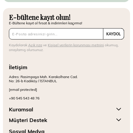
E-bültene kayıt olun!
E-Bültene kayıt ol fırsat & indirimleri kaçırma!
KAYDOL
Kaydolarak
Açık rıza
ve
Kişisel verilerin korunması metnini
okumuş,
onaylamış olursunuz.
İletişim
Adres: Rasimpaşa Mah. Karakolhane Cad.
No: 26-b Kadıköy / İSTANBUL
[email protected]
+90 545 543 48 76
Kuramsal
Müşteri Destek
Sosyal Medya