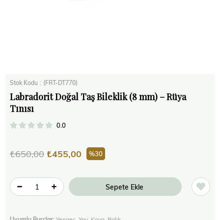
Stok Kodu
(FRT-DT770)
Labradorit Doğal Taş Bileklik (8 mm) – Rüya
Tınısı
0.0
₺650,00
₺455,00
30
Uyumlu Burçlar:
Yengeç, Yay, Kova, Balık