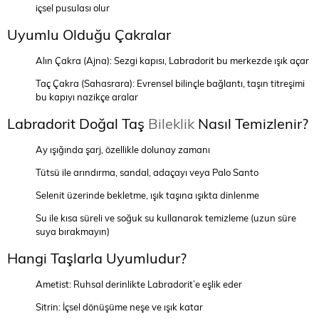
içsel pusulası olur
Uyumlu Olduğu Çakralar
Alın Çakra (Ajna): Sezgi kapısı, Labradorit bu merkezde ışık açar
Taç Çakra (Sahasrara): Evrensel bilinçle bağlantı, taşın titreşimi
bu kapıyı nazikçe aralar
Labradorit Doğal Taş
Bileklik
Nasıl Temizlenir?
Ay ışığında şarj, özellikle dolunay zamanı
Tütsü ile arındırma, sandal, adaçayı veya Palo Santo
Selenit üzerinde bekletme, ışık taşına ışıkta dinlenme
Su ile kısa süreli ve soğuk su kullanarak temizleme (uzun süre
suya bırakmayın)
Hangi Taşlarla Uyumludur?
Ametist: Ruhsal derinlikte Labradorit’e eşlik eder
Sitrin: İçsel dönüşüme neşe ve ışık katar