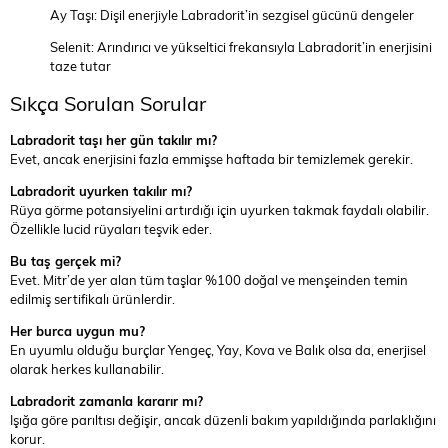
Ay Taşı: Dişil enerjiyle Labradorit’in sezgisel gücünü dengeler
Selenit: Arındırıcı ve yükseltici frekansıyla Labradorit’in enerjisini
taze tutar
Sıkça Sorulan Sorular
Labradorit taşı her gün takılır mı?
Evet, ancak enerjisini fazla emmişse haftada bir temizlemek gerekir.
Labradorit uyurken takılır mı?
Rüya görme potansiyelini artırdığı için uyurken takmak faydalı olabilir.
Özellikle lucid rüyaları teşvik eder.
Bu taş gerçek mi?
Evet. Mitr’de yer alan tüm taşlar %100 doğal ve menşeinden temin
edilmiş sertifikalı ürünlerdir.
Her burca uygun mu?
En uyumlu olduğu burçlar Yengeç, Yay, Kova ve Balık olsa da, enerjisel
olarak herkes kullanabilir.
Labradorit zamanla kararır mı?
Işığa göre parıltısı değişir, ancak düzenli bakım yapıldığında parlaklığını
korur.