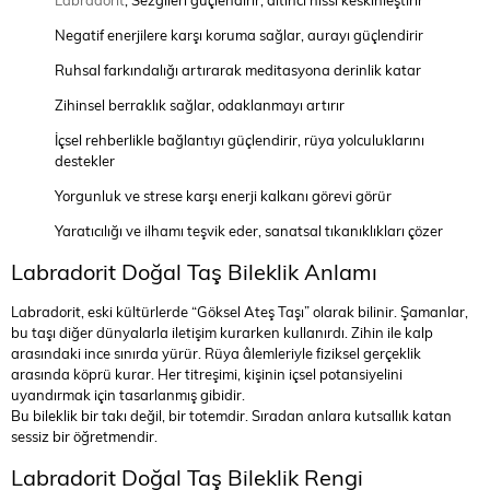
Labradorit
, Sezgileri güçlendirir, altıncı hissi keskinleştirir
Negatif enerjilere karşı koruma sağlar, aurayı güçlendirir
Ruhsal farkındalığı artırarak meditasyona derinlik katar
Zihinsel berraklık sağlar, odaklanmayı artırır
İçsel rehberlikle bağlantıyı güçlendirir, rüya yolculuklarını
destekler
Yorgunluk ve strese karşı enerji kalkanı görevi görür
Yaratıcılığı ve ilhamı teşvik eder, sanatsal tıkanıklıkları çözer
Labradorit Doğal Taş Bileklik Anlamı
Labradorit, eski kültürlerde “Göksel Ateş Taşı” olarak bilinir. Şamanlar,
bu taşı diğer dünyalarla iletişim kurarken kullanırdı. Zihin ile kalp
arasındaki ince sınırda yürür. Rüya âlemleriyle fiziksel gerçeklik
arasında köprü kurar. Her titreşimi, kişinin içsel potansiyelini
uyandırmak için tasarlanmış gibidir.
Bu bileklik bir takı değil, bir totemdir. Sıradan anlara kutsallık katan
sessiz bir öğretmendir.
Labradorit Doğal Taş Bileklik Rengi