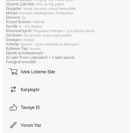
Uyumlu Çakralar:
Alın ve Taç çakra
Duygular:
Sezgi, koruma, ruhsal farkındalık
Menşei:
Kanada, Madagaskar, Finlandiya
Element:
Su
Kristal Sistemi:
Triklinik
Sertlik:
6 - 6.5 (Mohs)
Kimyasal İçerik:
Plajioklaz feldspat – (Ca,Na)(Al,Si)₄O₈
Görünüm:
Gri zeminli, mavi-yeşil parıltılı
Gezegen:
Uranüs
Arketip:
Şaman – içsel rehberlik ve dönüşüm
Kullanım Tipi:
Unisex
Elastik ip kullanılmıştır
22 adet 8 mm Labradorit + 3 adet aparat
Fotoğraf temsildir
İstek Listeme Ekle
Karşılaştır
Tavsiye Et
Yorum Yaz