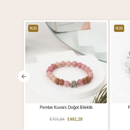
%30
%30
Pembe Kuvars Doğal Bileklik
R
₺701,84
₺491,29