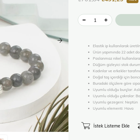
Elastik ip kullanılarak üret
Ürün yapımında 22 adet doğa
Paslanmaz nikel kullanılara
Düğüm gizleyici stok durum
Kadınlar ve erkekler tarafın
Doğal taş içerdiği için boncu
Buradaki ölçülere göre sipar
Uyumlu olduğu burçlar: Asl
Uyumlu olduğu çakralar: Bo
Uyumlu gezegeni: Neptün
Uyumlu elementi: Hava
İstek Listeme Ekle