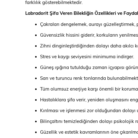
farklılık gösterebilmektedir.
Labradorit Şifa Veren Bilekliğin Özellikleri ve Faydal
Çakraları dengelemek, aurayı güzelleştirmek, psi
Güvensizlik hissini giderir, korkuların yenilme
Zihni dinginleştirdiğinden dolayı daha akılcı ka
Stres ve kaygı seviyesini minimuma indirger.
Güneş ışığına tutulduğu zaman içyapısı görüne
Sarı ve turuncu renk tonlarında bulunabilmekt
Tüm olumsuz enerjiye karşı önemli bir koruma 
Hastalıklara şifa verir, yeniden oluşmasını enge
Kırılması ve işlenmesi zor olduğundan dolayı u
Bilinçaltını temizlediğinden dolayı psikolojik r
Güzellik ve estetik kavramlarının öne çıkarılma