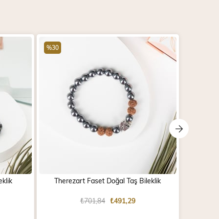
%30
%30
klik
Therezart Faset Doğal Taş Bileklik
Tib
₺701,84
₺491,29