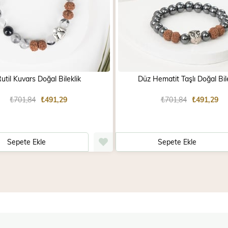
util Kuvars Doğal Bileklik
Düz Hematit Taşlı Doğal Bile
₺701,84
₺491,29
₺701,84
₺491,29
Sepete Ekle
Sepete Ekle