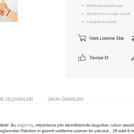
Elastik ip kullanılmıştır.
29 adet 6 mm Lapis Lazuli
Fotoğraf temsilidir.
İstek Listeme Ekle
Tavsiye Et
E SEÇENEKLERI
ÜRÜN ÖNERILERI
ibidir. Bu
doğal taş
, milyonlarca yılın derinliklerinde oluşurken, ruhun sessizli
çlarından Pakistan’ın gizemli vadilerine uzanan bir yolculuk... 29 adet 6 mm’