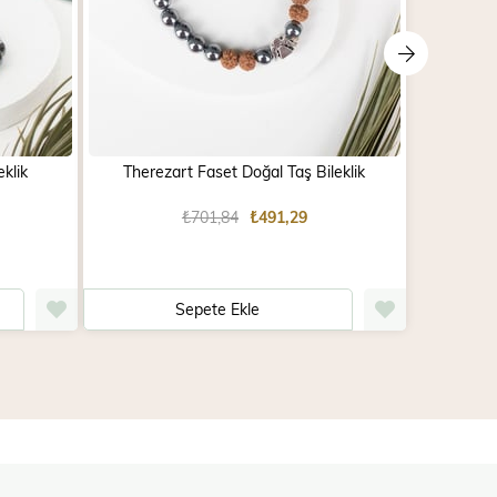
klik
Therezart Faset Doğal Taş Bileklik
Tib
₺701,84
₺491,29
Sepete Ekle