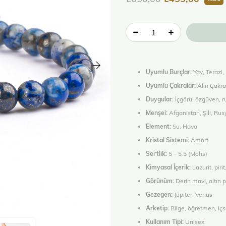
Uyumlu Burçlar:
Yay, Terazi,
Uyumlu Çakralar:
Alın Çakra
Duygular:
İçgörü, özgüven, ru
Menşei:
Afganistan, Şili, Rus
Element:
Su, Hava
Kristal Sistemi:
Amorf
Sertlik:
5 – 5.5 (Mohs)
Kimyasal İçerik:
Lazurit, pirit
Görünüm:
Derin mavi, altın p
Gezegen:
Jüpiter, Venüs
Arketip:
Bilge, öğretmen, içs
Kullanım Tipi:
Unisex