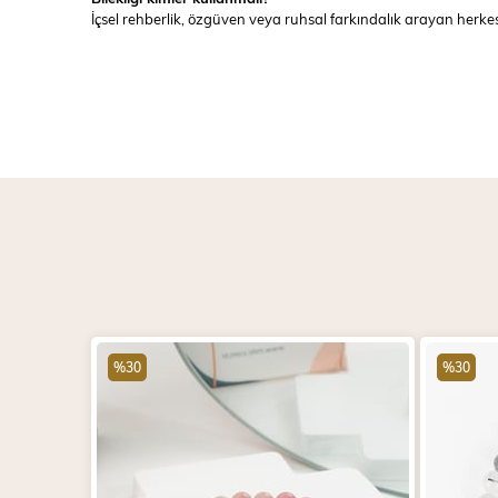
İçsel rehberlik, özgüven veya ruhsal farkındalık arayan herke
%30
%30