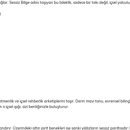
sağlar. Sessiz Bilge adını taşıyan bu bileklik, sadece bir takı değil, içsel yo
ı
 öğretmenlik ve içsel rehberlik arketiplerini taşır. Derin mavi tonu, evrensel 
 o içsel ışığı, sizi benliğinizle buluşturur.
ırır. Üzerindeki altın pirit benekleri ise sanki yıldızların sessiz parıltısıdır;