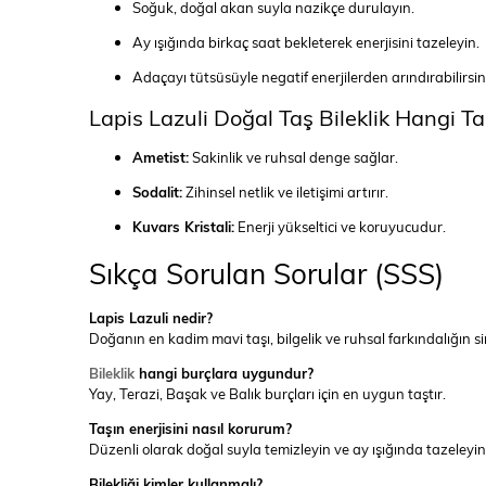
Soğuk, doğal akan suyla nazikçe durulayın.
Ay ışığında birkaç saat bekleterek enerjisini tazeleyin.
Adaçayı tütsüsüyle negatif enerjilerden arındırabilirsin
Lapis Lazuli Doğal Taş Bileklik Hangi T
Ametist:
Sakinlik ve ruhsal denge sağlar.
Sodalit:
Zihinsel netlik ve iletişimi artırır.
Kuvars Kristali:
Enerji yükseltici ve koruyucudur.
Sıkça Sorulan Sorular (SSS)
Lapis Lazuli nedir?
Doğanın en kadim mavi taşı, bilgelik ve ruhsal farkındalığın si
Bileklik
hangi burçlara uygundur?
Yay, Terazi, Başak ve Balık burçları için en uygun taştır.
Taşın enerjisini nasıl korurum?
Düzenli olarak doğal suyla temizleyin ve ay ışığında tazeleyin
Bilekliği kimler kullanmalı?