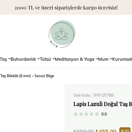
2000 TL ve üzeri siparişlerde kargo ücretsiz!
Taş
Buhurdanlık
Tütsü
Meditasyon & Yoga
Mum
Kurumsal
Taş Bileklik (6 mm) – Sessiz Bilge
Stok Kodu
(FRT-DT788)
Lapis Lazuli Doğal Taş B
0.0
₺650,00
₺455,00
30