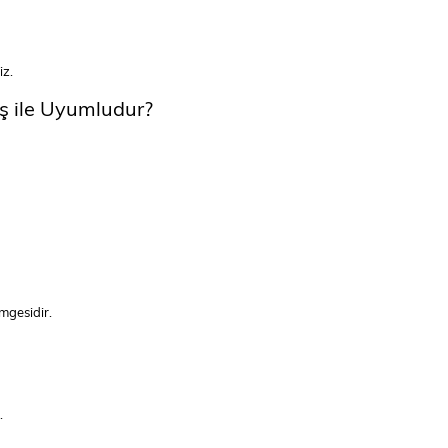
iz.
aş ile Uyumludur?
mgesidir.
.