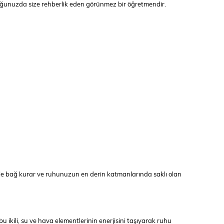
lculuğunuzda size rehberlik eden görünmez bir öğretmendir.
bilinçle bağ kurar ve ruhunuzun en derin katmanlarında saklı olan
 bu ikili, su ve hava elementlerinin enerjisini taşıyarak ruhu