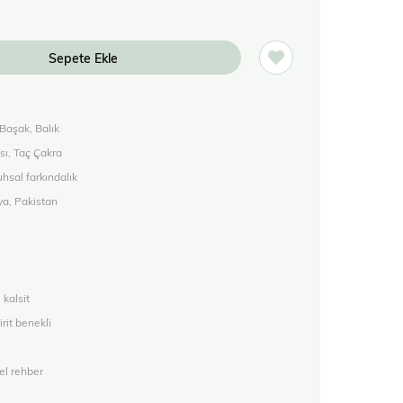
 Başak, Balık
sı, Taç Çakra
hsal farkındalık
ya, Pakistan
, kalsit
irit benekli
el rehber