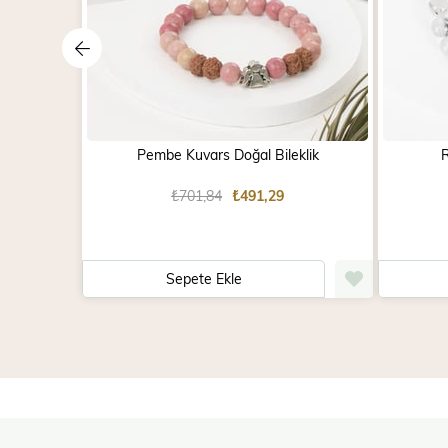
Pembe Kuvars Doğal Bileklik
R
₺701,84
₺491,29
Sepete Ekle