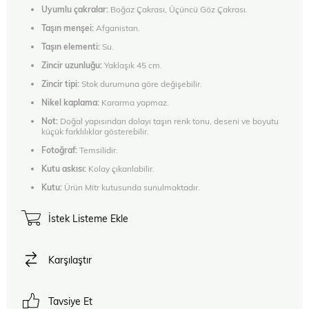
Uyumlu çakralar:
Boğaz Çakrası, Üçüncü Göz Çakrası.
Taşın menşei:
Afganistan.
Taşın elementi:
Su.
Zincir uzunluğu:
Yaklaşık 45 cm.
Zincir tipi:
Stok durumuna göre değişebilir.
Nikel kaplama:
Kararma yapmaz.
Not:
Doğal yapısından dolayı taşın renk tonu, deseni ve boyutu
küçük farklılıklar gösterebilir.
Fotoğraf:
Temsilidir.
Kutu askısı:
Kolay çıkarılabilir.
Kutu:
Ürün Mitr kutusunda sunulmaktadır.
İstek Listeme Ekle
Karşılaştır
Tavsiye Et