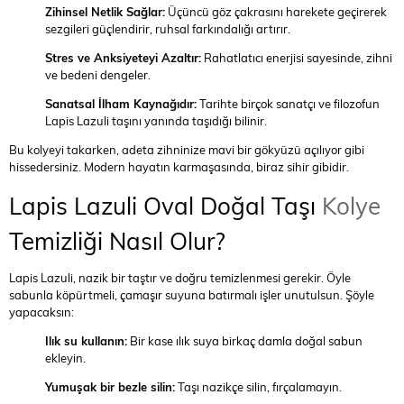
Zihinsel Netlik Sağlar:
Üçüncü göz çakrasını harekete geçirerek
sezgileri güçlendirir, ruhsal farkındalığı artırır.
Stres ve Anksiyeteyi Azaltır:
Rahatlatıcı enerjisi sayesinde, zihni
ve bedeni dengeler.
Sanatsal İlham Kaynağıdır:
Tarihte birçok sanatçı ve filozofun
Lapis Lazuli taşını yanında taşıdığı bilinir.
Bu kolyeyi takarken, adeta zihninize mavi bir gökyüzü açılıyor gibi
hissedersiniz. Modern hayatın karmaşasında, biraz sihir gibidir.
Lapis Lazuli Oval Doğal Taşı
Kolye
Temizliği Nasıl Olur?
Lapis Lazuli, nazik bir taştır ve doğru temizlenmesi gerekir. Öyle
sabunla köpürtmeli, çamaşır suyuna batırmalı işler unutulsun. Şöyle
yapacaksın:
Ilık su kullanın:
Bir kase ılık suya birkaç damla doğal sabun
ekleyin.
Yumuşak bir bezle silin:
Taşı nazikçe silin, fırçalamayın.