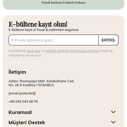
Kredi kartına 9 taksit imkanı
E-bültene kayıt olun!
E-Bültene kayıt ol fırsat & indirimleri kaçırma!
KAYDOL
Kaydolarak
Açık rıza
ve
Kişisel verilerin korunması metnini
okumuş,
onaylamış olursunuz.
İletişim
Adres: Rasimpaşa Mah. Karakolhane Cad.
No: 26-b Kadıköy / İSTANBUL
[email protected]
+90 545 543 48 76
Kuramsal
Müşteri Destek