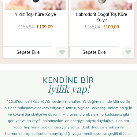
Yıldız Taşı Küre Kolye
Labradorit Doğal Taş Küre
Kolye
₺155,84
₺109,09
₺155,84
₺109,09
Sepete Ekle
Sepete Ekle
KENDİNE BİR
iyilik yap!
“2019’dan beri Kadıköy’ün sevimli mahallesi Yeldeğirmeni’nde Mitr adı ile
sizlerle buluşmaya devam ediyoruz. Mitr Türkçe’de “arkadaş” anlamına gelir
ve kökeni Sanskritçe’ye dayanır. Mitr ailesi olarak sizleri arkadaşımız gibi
görüyor ve en keyifli anlarınızdan, en enerjiye ihtiyaç duyduğunuz anlara
kadar hep yanınızda olmaya çalışıyoruz. Uzak doğu gelenekleri ile
harmanlanmış hissiyatların paylaşıldığı; yoga, meditasyon ve çeşitli ritüeller