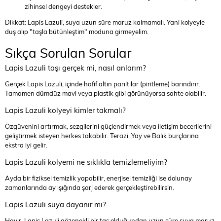
zihinsel dengeyi destekler.
Dikkat: Lapis Lazuli, suya uzun süre maruz kalmamalı. Yani kolyeyle
duş alıp "taşla bütünleştim" moduna girmeyelim.
Sıkça Sorulan Sorular
Lapis Lazuli taşı gerçek mi, nasıl anlarım?
Gerçek Lapis Lazuli, içinde hafif altın parıltılar (piritleme) barındırır.
Tamamen dümdüz mavi veya plastik gibi görünüyorsa sahte olabilir.
Lapis Lazuli kolyeyi kimler takmalı?
Özgüvenini artırmak, sezgilerini güçlendirmek veya iletişim becerilerini
geliştirmek isteyen herkes takabilir. Terazi, Yay ve Balık burçlarına
ekstra iyi gelir.
Lapis Lazuli kolyemi ne sıklıkla temizlemeliyim?
Ayda bir fiziksel temizlik yapabilir, enerjisel temizliği ise dolunay
zamanlarında ay ışığında şarj ederek gerçekleştirebilirsin.
Lapis Lazuli suya dayanır mı?
Hayır, Lapis Lazuli gözenekli bir taş olduğundan uzun süre suya maruz