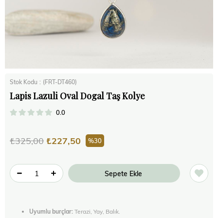
Stok Kodu
(FRT-DT460)
Lapis Lazuli Oval Dogal Taş Kolye
0.0
₺325,00
₺227,50
30
Uyumlu burçlar:
Terazi, Yay, Balık.