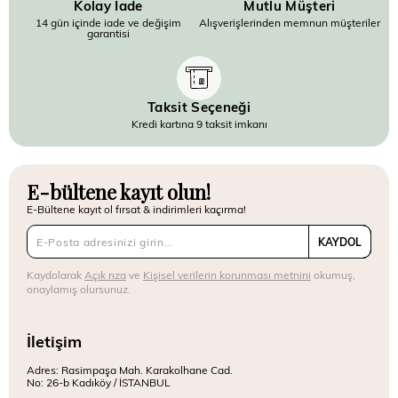
Kolay İade
Mutlu Müşteri
14 gün içinde iade ve değişim
Alışverişlerinden memnun müşteriler
garantisi
Taksit Seçeneği
Kredi kartına 9 taksit imkanı
E-bültene kayıt olun!
E-Bültene kayıt ol fırsat & indirimleri kaçırma!
KAYDOL
Kaydolarak
Açık rıza
ve
Kişisel verilerin korunması metnini
okumuş,
onaylamış olursunuz.
İletişim
Adres: Rasimpaşa Mah. Karakolhane Cad.
No: 26-b Kadıköy / İSTANBUL