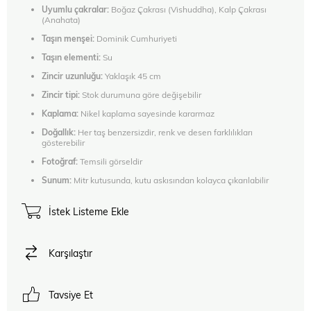
Uyumlu çakralar:
Boğaz Çakrası (Vishuddha), Kalp Çakrası
(Anahata)
Taşın menşei:
Dominik Cumhuriyeti
Taşın elementi:
Su
Zincir uzunluğu:
Yaklaşık 45 cm
Zincir tipi:
Stok durumuna göre değişebilir
Kaplama:
Nikel kaplama sayesinde kararmaz
Doğallık:
Her taş benzersizdir, renk ve desen farklılıkları
gösterebilir
Fotoğraf:
Temsili görseldir
Sunum:
Mitr kutusunda, kutu askısından kolayca çıkarılabilir
İstek Listeme Ekle
Karşılaştır
Tavsiye Et