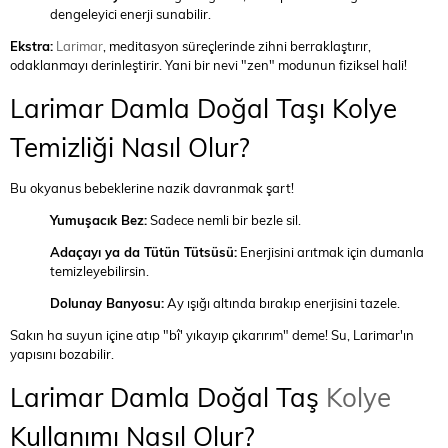
dengeleyici enerji sunabilir.
Ekstra:
Larimar
, meditasyon süreçlerinde zihni berraklaştırır,
odaklanmayı derinleştirir. Yani bir nevi "zen" modunun fiziksel hali!
Larimar Damla Doğal Taşı Kolye
Temizliği Nasıl Olur?
Bu okyanus bebeklerine nazik davranmak şart!
Yumuşacık Bez:
Sadece nemli bir bezle sil.
Adaçayı ya da Tütün Tütsüsü:
Enerjisini arıtmak için dumanla
temizleyebilirsin.
Dolunay Banyosu:
Ay ışığı altında bırakıp enerjisini tazele.
Sakın ha suyun içine atıp "bî' yıkayıp çıkarırım" deme! Su, Larimar'ın
yapısını bozabilir.
Larimar Damla Doğal Taş
Kolye
Kullanımı Nasıl Olur?