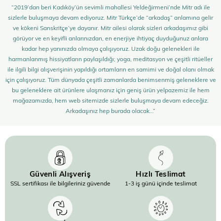
“2019’dan beri Kadıköy’ün sevimli mahallesi Yeldeğirmeni’nde Mitr adı ile
sizlerle buluşmaya devam ediyoruz. Mitr Türkçe’de “arkadaş” anlamına gelir
ve kökeni Sanskritçe’ye dayanır. Mitr ailesi olarak sizleri arkadaşımız gibi
görüyor ve en keyifli anlarınızdan, en enerjiye ihtiyaç duyduğunuz anlara
kadar hep yanınızda olmaya çalışıyoruz. Uzak doğu gelenekleri ile
harmanlanmış hissiyatların paylaşıldığı; yoga, meditasyon ve çeşitli ritüeller
ile ilgili bilgi alışverişinin yapıldığı ortamların en samimi ve doğal olanı olmak
için çalışıyoruz. Tüm dünyada çeşitli zamanlarda benimsenmiş geleneklere ve
bu geleneklere ait ürünlere ulaşmanız için geniş ürün yelpazemiz ile hem
mağazamızda, hem web sitemizde sizlerle buluşmaya devam edeceğiz.
Arkadaşınız hep burada olacak…”
Güvenli Alışveriş
Hızlı Teslimat
SSL sertifikası ile bilgileriniz güvende
1-3 iş günü içinde teslimat