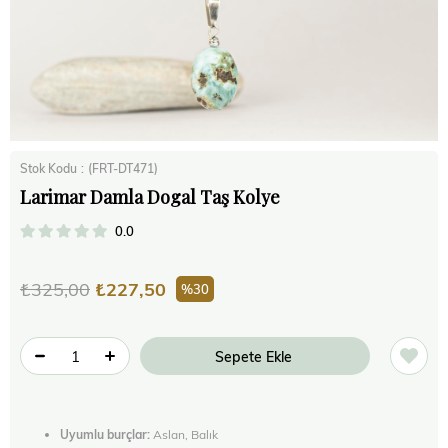
Stok Kodu
(FRT-DT471)
Larimar Damla Dogal Taş Kolye
0.0
₺325,00
₺227,50
30
Uyumlu burçlar:
Aslan, Balık