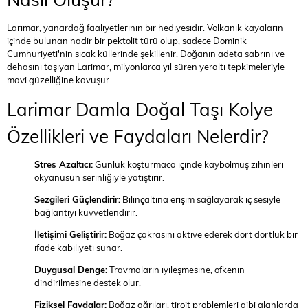
Larimar, yanardağ faaliyetlerinin bir hediyesidir. Volkanik kayaların
içinde bulunan nadir bir pektolit türü olup, sadece Dominik
Cumhuriyeti'nin sıcak küllerinde şekillenir. Doğanın adeta sabrını ve
dehasını taşıyan Larimar, milyonlarca yıl süren yeraltı tepkimeleriyle
mavi güzelliğine kavuşur.
Larimar Damla Doğal Taşı Kolye
Özellikleri ve Faydaları Nelerdir?
Stres Azaltıcı:
Günlük koşturmaca içinde kaybolmuş zihinleri
okyanusun serinliğiyle yatıştırır.
Sezgileri Güçlendirir:
Bilinçaltına erişim sağlayarak iç sesiyle
bağlantıyı kuvvetlendirir.
İletişimi Geliştirir:
Boğaz çakrasını aktive ederek dört dörtlük bir
ifade kabiliyeti sunar.
Duygusal Denge:
Travmaların iyileşmesine, öfkenin
dindirilmesine destek olur.
Fiziksel Faydalar:
Boğaz ağrıları, tiroit problemleri gibi alanlarda