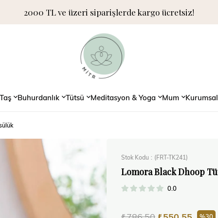
2000 TL ve üzeri siparişlerde kargo ücretsiz!
Taş
Buhurdanlık
Tütsü
Meditasyon & Yoga
Mum
Kurumsal
sülük
Stok Kodu
(FRT-TK241)
Lomora Black Dhoop Tü
0.0
₺786,50
₺550,55
30