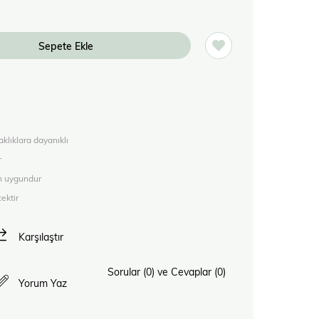
aklıklara dayanıklı
r
in uygundur
ektir
Karşılaştır
Sorular (0) ve Cevaplar (0)
Yorum Yaz