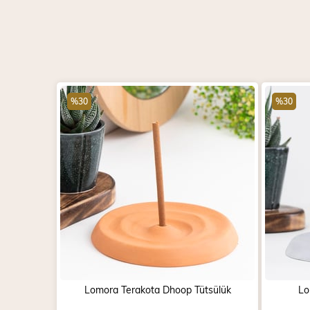
%30
%30
Lomora Terakota Dhoop Tütsülük
Lo