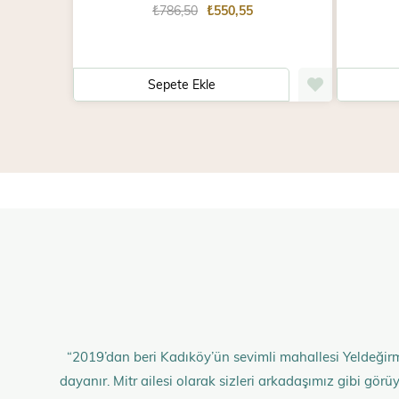
₺786,50
₺550,55
Sepete Ekle
“2019’dan beri Kadıköy’ün sevimli mahallesi Yeldeğirm
dayanır. Mitr ailesi olarak sizleri arkadaşımız gibi gö