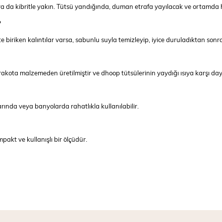
a da kibritle yakın. Tütsü yandığında, duman etrafa yayılacak ve ortamda hu
?
e biriken kalıntılar varsa, sabunlu suyla temizleyip, iyice duruladıktan sonra
akota malzemeden üretilmiştir ve dhoop tütsülerinin yaydığı ısıya karşı daya
ında veya banyolarda rahatlıkla kullanılabilir.
kt ve kullanışlı bir ölçüdür.