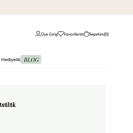
Üye Girişi
Favorilerim
Sepetim
0
BLOG
 Hediyelik
tsülük