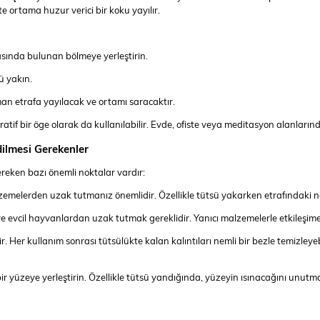
 ortama huzur verici bir koku yayılır.
asında bulunan bölmeye yerleştirin.
ü yakın.
an etrafa yayılacak ve ortamı saracaktır.
f bir öge olarak da kullanılabilir. Evde, ofiste veya meditasyon alanlarında 
ilmesi Gerekenler
reken bazı önemli noktalar vardır:
lzemelerden uzak tutmanız önemlidir. Özellikle tütsü yakarken etrafındaki 
e evcil hayvanlardan uzak tutmak gereklidir. Yanıcı malzemelerle etkileşime 
. Her kullanım sonrası tütsülükte kalan kalıntıları nemli bir bezle temizleye
r yüzeye yerleştirin. Özellikle tütsü yandığında, yüzeyin ısınacağını unutma