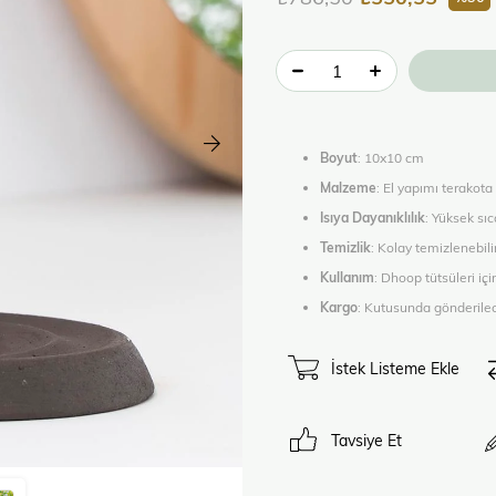
Boyut
: 10x10 cm
Malzeme
: El yapımı terakota
Isıya Dayanıklılık
: Yüksek sıc
Temizlik
: Kolay temizlenebili
Kullanım
: Dhoop tütsüleri iç
Kargo
: Kutusunda gönderilec
İstek Listeme Ekle
Tavsiye Et