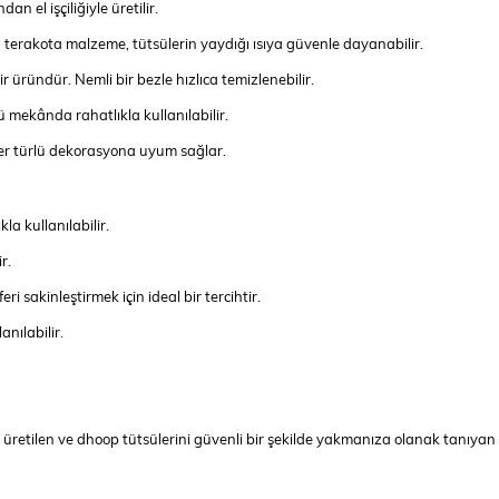
n el işçiliğiyle üretilir.
an terakota malzeme, tütsülerin yaydığı ısıya güvenle dayanabilir.
r üründür. Nemli bir bezle hızlıca temizlenebilir.
ü mekânda rahatlıkla kullanılabilir.
her türlü dekorasyona uyum sağlar.
a kullanılabilir.
r.
 sakinleştirmek için ideal bir tercihtir.
nılabilir.
retilen ve dhoop tütsülerini güvenli bir şekilde yakmanıza olanak tanıyan 