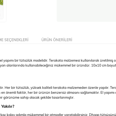
E SEÇENEKLERI
ÜRÜN ÖNERILERI
l yapımı bir tütsülük modelidir. Terakota malzemesi kullanılarak üretilmiş ola
syon alanlarında kullanabileceğiniz mükemmel bir üründür. 10x10 cm boyutla
tir. Her bir tütsülük, yüksek kaliteli terakota malzemeden özenle yapılır. T
ilen en önemli faktör, her bir ürünün benzersiz olmasını sağlamaktır. El yapı
bir görünüme sahip olacak şekilde tasarlanmıştır.
Yakılır?
rkaç kolay adımla mükemmel bir atmosfer yaratabilirsiniz. Dhoop tütsüsünü t