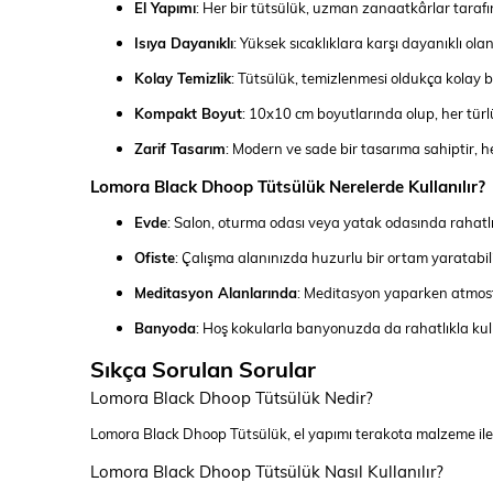
El Yapımı
: Her bir tütsülük, uzman zanaatkârlar tarafında
Isıya Dayanıklı
: Yüksek sıcaklıklara karşı dayanıklı ol
Kolay Temizlik
: Tütsülük, temizlenmesi oldukça kolay bi
Kompakt Boyut
: 10x10 cm boyutlarında olup, her türl
Zarif Tasarım
: Modern ve sade bir tasarıma sahiptir, 
Lomora Black Dhoop Tütsülük Nerelerde Kullanılır?
Evde
: Salon, oturma odası veya yatak odasında rahatlıkl
Ofiste
: Çalışma alanınızda huzurlu bir ortam yaratabili
Meditasyon Alanlarında
: Meditasyon yaparken atmosferi
Banyoda
: Hoş kokularla banyonuzda da rahatlıkla kulla
Sıkça Sorulan Sorular
Lomora Black Dhoop Tütsülük Nedir?
Lomora Black Dhoop Tütsülük, el yapımı terakota malzeme ile ü
Lomora Black Dhoop Tütsülük Nasıl Kullanılır?