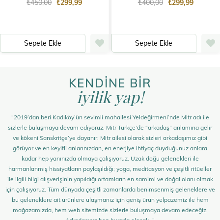
₺450,00
₺299,99
₺400,00
₺299,99
Sepete Ekle
Sepete Ekle
KENDİNE BİR
iyilik yap!
“2019’dan beri Kadıköy’ün sevimli mahallesi Yeldeğirmeni’nde Mitr adı ile
sizlerle buluşmaya devam ediyoruz. Mitr Türkçe’de “arkadaş” anlamına gelir
ve kökeni Sanskritçe’ye dayanır. Mitr ailesi olarak sizleri arkadaşımız gibi
görüyor ve en keyifli anlarınızdan, en enerjiye ihtiyaç duyduğunuz anlara
kadar hep yanınızda olmaya çalışıyoruz. Uzak doğu gelenekleri ile
harmanlanmış hissiyatların paylaşıldığı; yoga, meditasyon ve çeşitli ritüeller
ile ilgili bilgi alışverişinin yapıldığı ortamların en samimi ve doğal olanı olmak
için çalışıyoruz. Tüm dünyada çeşitli zamanlarda benimsenmiş geleneklere ve
bu geleneklere ait ürünlere ulaşmanız için geniş ürün yelpazemiz ile hem
mağazamızda, hem web sitemizde sizlerle buluşmaya devam edeceğiz.