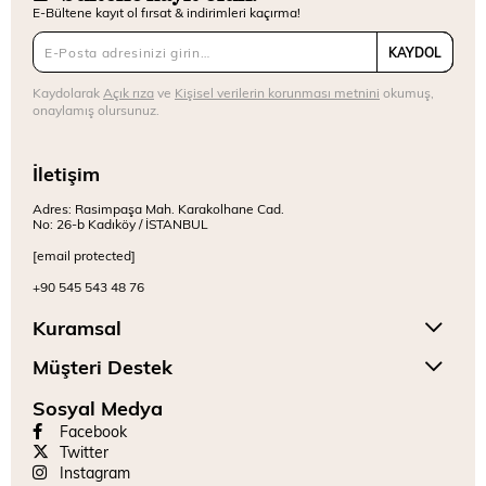
E-Bültene kayıt ol fırsat & indirimleri kaçırma!
KAYDOL
Kaydolarak
Açık rıza
ve
Kişisel verilerin korunması metnini
okumuş,
onaylamış olursunuz.
İletişim
Adres: Rasimpaşa Mah. Karakolhane Cad.
No: 26-b Kadıköy / İSTANBUL
[email protected]
+90 545 543 48 76
Kuramsal
Müşteri Destek
Sosyal Medya
Facebook
Twitter
Instagram