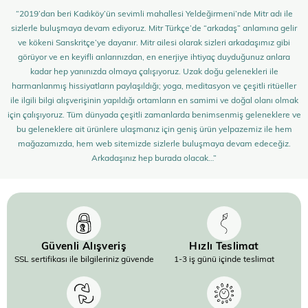
“2019’dan beri Kadıköy’ün sevimli mahallesi Yeldeğirmeni’nde Mitr adı ile
sizlerle buluşmaya devam ediyoruz. Mitr Türkçe’de “arkadaş” anlamına gelir
ve kökeni Sanskritçe’ye dayanır. Mitr ailesi olarak sizleri arkadaşımız gibi
görüyor ve en keyifli anlarınızdan, en enerjiye ihtiyaç duyduğunuz anlara
kadar hep yanınızda olmaya çalışıyoruz. Uzak doğu gelenekleri ile
harmanlanmış hissiyatların paylaşıldığı; yoga, meditasyon ve çeşitli ritüeller
ile ilgili bilgi alışverişinin yapıldığı ortamların en samimi ve doğal olanı olmak
için çalışıyoruz. Tüm dünyada çeşitli zamanlarda benimsenmiş geleneklere ve
bu geleneklere ait ürünlere ulaşmanız için geniş ürün yelpazemiz ile hem
mağazamızda, hem web sitemizde sizlerle buluşmaya devam edeceğiz.
Arkadaşınız hep burada olacak…”
Güvenli Alışveriş
Hızlı Teslimat
SSL sertifikası ile bilgileriniz güvende
1-3 iş günü içinde teslimat