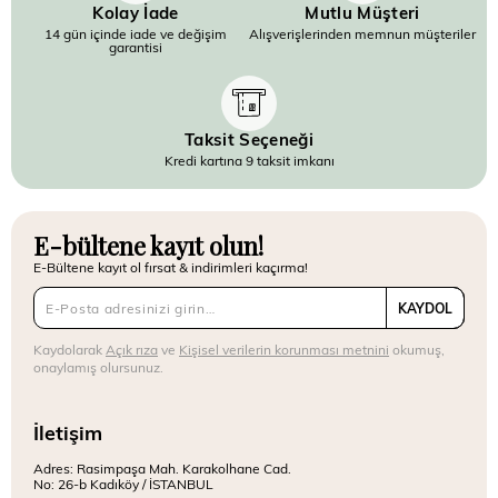
Kolay İade
Mutlu Müşteri
14 gün içinde iade ve değişim
Alışverişlerinden memnun müşteriler
garantisi
Taksit Seçeneği
Kredi kartına 9 taksit imkanı
E-bültene kayıt olun!
E-Bültene kayıt ol fırsat & indirimleri kaçırma!
KAYDOL
Kaydolarak
Açık rıza
ve
Kişisel verilerin korunması metnini
okumuş,
onaylamış olursunuz.
İletişim
Adres: Rasimpaşa Mah. Karakolhane Cad.
No: 26-b Kadıköy / İSTANBUL