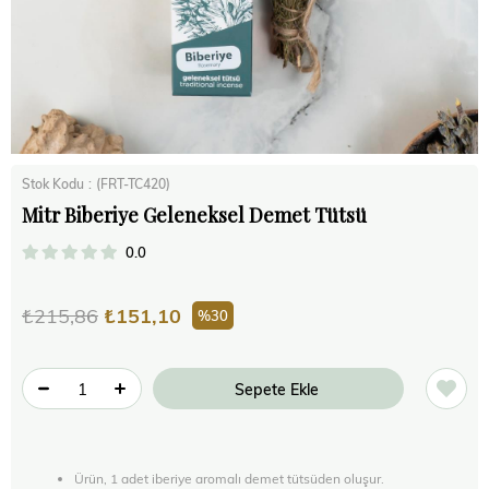
Stok Kodu
(FRT-TC420)
Mitr Biberiye Geleneksel Demet Tütsü
0.0
₺215,86
₺151,10
30
Ürün, 1 adet iberiye aromalı demet tütsüden oluşur.