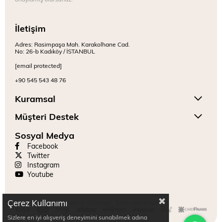
İletişim
Adres: Rasimpaşa Mah. Karakolhane Cad.
No: 26-b Kadıköy / İSTANBUL
[email protected]
+90 545 543 48 76
Kuramsal
Müşteri Destek
Sosyal Medya
Facebook
Twitter
Instagram
Youtube
Çerez Kullanımı
Copyright © 2024 Mitr. Tüm hakları saklıdır.
Sizlere en iyi alışveriş deneyimini sunabilmek adına