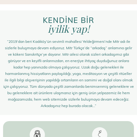
KENDİNE BİR
iyilik yap!
“2019’dan beri Kadıköy’ün sevimli mahallesi Yeldeğirmeni’nde Mitr adı ile
sizlerle buluşmaya devam ediyoruz. Mitr Türkçe’de “arkadaş” anlamına gelir
ve kökeni Sanskritçe’ye dayanır. Mitr ailesi olarak sizleri arkadaşımız gibi
görüyor ve en keyifli anlarınızdan, en enerjiye ihtiyaç duyduğunuz anlara
kadar hep yanınızda olmaya çalışıyoruz. Uzak doğu gelenekleri ile
harmanlanmış hissiyatların paylaşıldığı; yoga, meditasyon ve çeşitli ritüeller
ile ilgili bilgi alışverişinin yapıldığı ortamların en samimi ve doğal olanı olmak
için çalışıyoruz. Tüm dünyada çeşitli zamanlarda benimsenmiş geleneklere ve
bu geleneklere ait ürünlere ulaşmanız için geniş ürün yelpazemiz ile hem
mağazamızda, hem web sitemizde sizlerle buluşmaya devam edeceğiz.
Arkadaşınız hep burada olacak…”