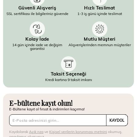
Güvenli Alışveriş
Hızlı Teslimat
SSL sertifikası ile bilgileriniz güvende
1-3 iş günü içinde teslimat
Kolay İade
Mutlu Müşteri
14 gün içinde iade ve değişim
Alışverişlerinden memnun müşteriler
garantisi
Taksit Seçeneği
Kredi kartına 9 taksit imkanı
E-bültene kayıt olun!
E-Bültene kayıt ol fırsat & indirimleri kaçırma!
KAYDOL
Kaydolarak
Açık rıza
ve
Kişisel verilerin korunması metnini
okumuş,
onaylamış olursunuz.