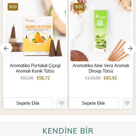
%30
%30
Aromatika Portakal Çiçegi
Aromatika Aloe Vera Aromalı
Aromalı Konik Tütsü
Dhoop Tütsü
₺83,88
₺58,72
₺119,88
₺83,92
Sepete Ekle
Sepete Ekle
KENDİNE BİR