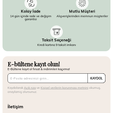
Kolay İade
Mutlu Müşteri
14 gün içinde iade ve değişim
Alışverişlerinden memnun müşteriler
garantisi
Taksit Seçeneği
Kredi kartına 9 taksit imkanı
E-bültene kayıt olun!
E-Bültene kayıt ol fırsat & indirimleri kaçırma!
KAYDOL
Kaydolarak
Açık rıza
ve
Kişisel verilerin korunması metnini
okumuş,
onaylamış olursunuz.
İletişim