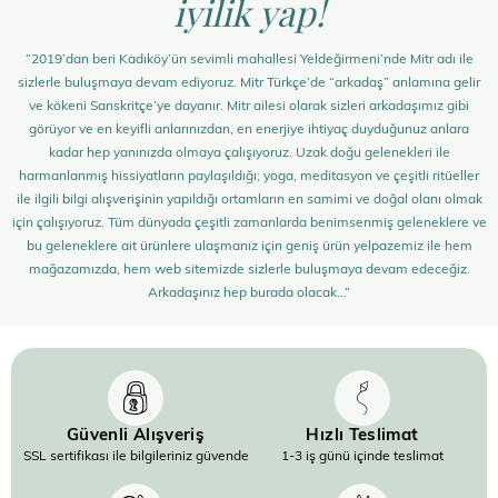
iyilik yap!
“2019’dan beri Kadıköy’ün sevimli mahallesi Yeldeğirmeni’nde Mitr adı ile
sizlerle buluşmaya devam ediyoruz. Mitr Türkçe’de “arkadaş” anlamına gelir
ve kökeni Sanskritçe’ye dayanır. Mitr ailesi olarak sizleri arkadaşımız gibi
görüyor ve en keyifli anlarınızdan, en enerjiye ihtiyaç duyduğunuz anlara
kadar hep yanınızda olmaya çalışıyoruz. Uzak doğu gelenekleri ile
harmanlanmış hissiyatların paylaşıldığı; yoga, meditasyon ve çeşitli ritüeller
ile ilgili bilgi alışverişinin yapıldığı ortamların en samimi ve doğal olanı olmak
için çalışıyoruz. Tüm dünyada çeşitli zamanlarda benimsenmiş geleneklere ve
bu geleneklere ait ürünlere ulaşmanız için geniş ürün yelpazemiz ile hem
mağazamızda, hem web sitemizde sizlerle buluşmaya devam edeceğiz.
Arkadaşınız hep burada olacak…”
Güvenli Alışveriş
Hızlı Teslimat
SSL sertifikası ile bilgileriniz güvende
1-3 iş günü içinde teslimat