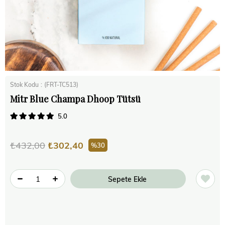
Stok Kodu
(FRT-TC513)
Mitr Blue Champa Dhoop Tütsü
5.0
₺432,00
₺302,40
30