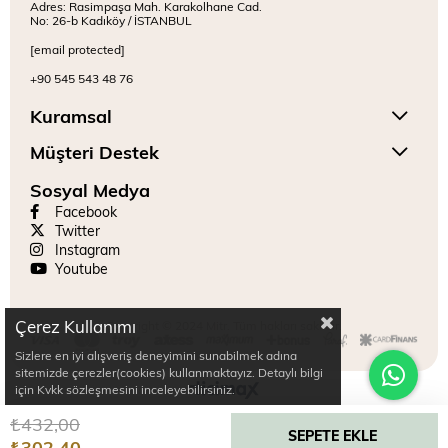
Adres: Rasimpaşa Mah. Karakolhane Cad.
No: 26-b Kadıköy / İSTANBUL
[email protected]
+90 545 543 48 76
Kuramsal
Müşteri Destek
Sosyal Medya
Facebook
Twitter
Instagram
Youtube
Çerez Kullanımı
Copyright © 2024 Mitr. Tüm hakları saklıdır.
Sizlere en iyi alışveriş deneyimini sunabilmek adına
sitemizde çerezler(cookies) kullanmaktayız. Detaylı bilgi
için Kvkk sözleşmesini inceleyebilirsiniz.
₺432,00
₺302,40