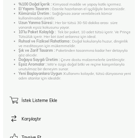
%100 Doğal İçerik :
Kimyasal madde ve yapay katkı içermez.
El Yapımı Tasarım :
Özenle hazırlanan el işçiliğiyle benzersizdir.
Kömürsüz Üretim :
Sağlığınıza zarar verebilecek kömür
kullanılmadan üretilir.
Uzun Yanma Süresi :
Her bir tütsü 30-50 dakika arası süre
yanarak eşsiz kokusunu yayar.
10’lu Paket Kolaylığı :
Tek bir paket, 10 adet tütsü içerir. Ve Prinçe
Tütsülük içerir. Her biri özel anlarınız için ideal.
Ruhsal ve Fiziksel Rahatlama :
Doğal kokularıyla huzur, dinginlik
ve meditasyon için mükemmeldir.
Şık ve Zarif Tasarım :
Paketinden tasarımına kadar her detayıyla
göz alıcıdır.
Doğaya Saygılı Üretim :
Çevre dostu malzemelerle üretilmiştir.
Eşsiz Aromalar :
Mitr’e özgü doğal bitki ve reçine karışımlarıyla
unutulmaz bir deneyim sunar.
Yeni Başlayanlara Uygun :
Kullanımı kolaydır, tütsü dünyasına yeni
adım atanlar için idealdir.
İstek Listeme Ekle
Karşılaştır
Tavsiye Et