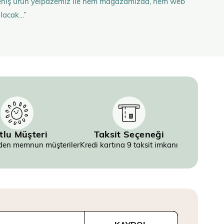
n geniş ürün yelpazemiz ile hem mağazamızda, hem web
olacak…”
tlu Müşteri
Taksit Seçeneği
inden memnun müşteriler
Kredi kartına 9 taksit imkanı