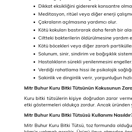
Dikkat eksikliğini gidererek konsantre olmay
Meditasyon, ritüel veya diğer enerji çalışma
Çakraların açılmasına yardımcı olur.
Kötü kokuları bastırarak daha ferah bir ala
Ciltteki bakterilerin öldürülmesine yardım 
Kötü böcekleri veya diğer zararlı partikülle
Solunum, sinir, sindirim ve bağışıklık sistem
Hastalıkların sürekli yenilenmesini engeller
Verdiği rahatlama hissi ile psikolojik sağl
Sakinlik ve dinginlik verir, yorgunluğun hızl
Mitr Buhur Kuru Bitki Tütsünün Kokusunun Zarar
Kuru bitki tütsülerin kişiye doğrudan zarar verm
etki göstermeleri oldukça zordur. Ancak üründen y
Mitr Buhur Kuru Bitki Tütsüsü Kullanımı Nasıldır
Mitr Buhur Kuru Bitki Tütsü, toz formunda olduğu
kömür yakmak gerekir. Ürünü ilave etmeden önc