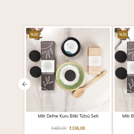
%30
%30
Mitr Defne Kuru Bitki Tütsü Seti
Mitr 
₺480,00
₺336,00