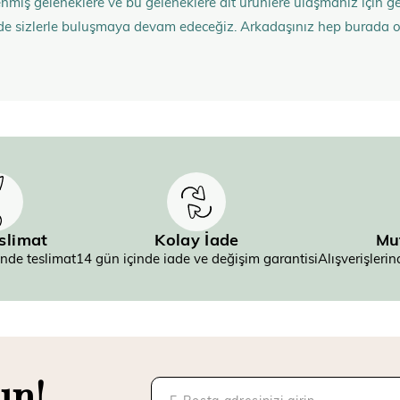
nmiş geleneklere ve bu geleneklere ait ürünlere ulaşmanız içi
de sizlerle buluşmaya devam edeceğiz. Arkadaşınız hep burada 
eslimat
Kolay İade
Mu
inde teslimat
14 gün içinde iade ve değişim garantisi
Alışverişler
un!