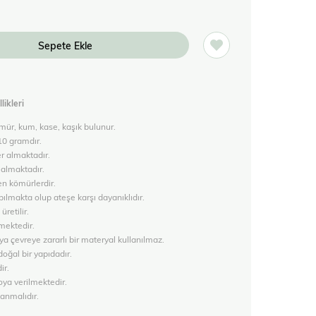
likleri
kömür, kum, kase, kaşık bulunur.
 10 gramdır.
r almaktadır.
almaktadır.
en kömürlerdir.
ılmakta olup ateşe karşı dayanıklıdır.
üretilir.
mektedir.
a çevreye zararlı bir materyal kullanılmaz.
oğal bir yapıdadır.
ir.
oya verilmektedir.
lanmalıdır.