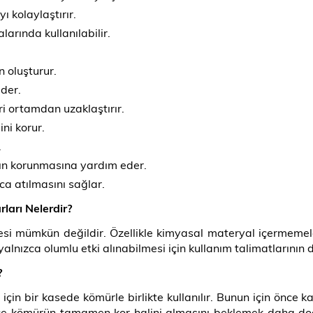
ı kolaylaştırır.
larında kullanılabilir.
n oluşturur.
eder.
ri ortamdan uzaklaştırır.
ini korur.
.
ığın korunmasına yardım eder.
ıca atılmasını sağlar.
ları Nelerdir?
esi mümkün değildir. Özellikle kimyasal materyal içermemel
alnızca olumlu etki alınabilmesi için kullanım talimatlarının
?
 için bir kasede kömürle birlikte kullanılır. Bunun için önc
e kömürün tamamen kor halini almasını beklemek daha doğ