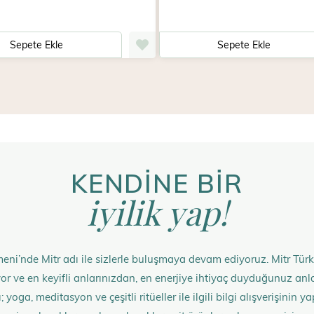
Sepete Ekle
Sepete Ekle
KENDİNE BİR
iyilik yap!
eni’nde Mitr adı ile sizlerle buluşmaya devam ediyoruz. Mitr Türk
rüyor ve en keyifli anlarınızdan, en enerjiye ihtiyaç duyduğunuz 
 yoga, meditasyon ve çeşitli ritüeller ile ilgili bilgi alışverişinin