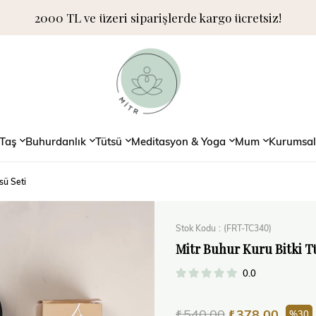
2000 TL ve üzeri siparişlerde kargo ücretsiz!
Taş
Buhurdanlık
Tütsü
Meditasyon & Yoga
Mum
Kurumsal
sü Seti
Stok Kodu
(FRT-TC340)
Mitr Buhur Kuru Bitki T
0.0
₺540,00
₺378,00
30