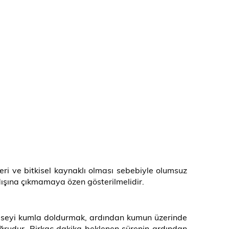
eri ve bitkisel kaynaklı olması sebebiyle olumsuz
 dışına çıkmamaya özen gösterilmelidir.
e kaseyi kumla doldurmak, ardından kumun üzerinde
rudur. Birkaç dakika beklenen sürenin ardından