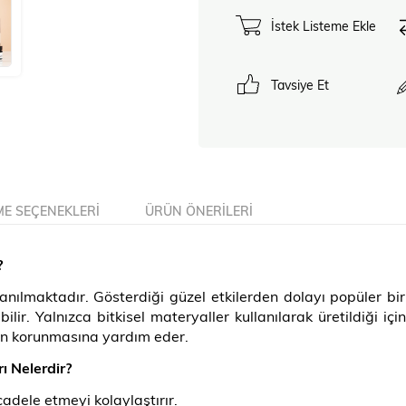
İstek Listeme Ekle
Tavsiye Et
E SEÇENEKLERI
ÜRÜN ÖNERILERI
?
nılmaktadır. Gösterdiği güzel etkilerden dolayı popüler bir ş
ilir. Yalnızca bitkisel materyaller kullanılarak üretildiği 
ğın korunmasına yardım eder.
ı Nelerdir?
adele etmeyi kolaylaştırır.