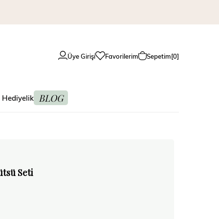
Üye Girişi
Favorilerim
Sepetim
0
BLOG
 Hediyelik
ütsü Seti