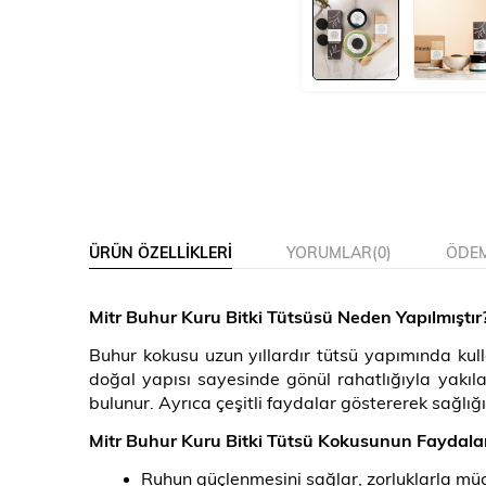
ÜRÜN ÖZELLIKLERI
YORUMLAR
(0)
ÖDEM
Mitr Buhur Kuru Bitki Tütsüsü Neden Yapılmıştır
Buhur kokusu uzun yıllardır tütsü yapımında kulla
doğal yapısı sayesinde gönül rahatlığıyla yakılab
bulunur. Ayrıca çeşitli faydalar göstererek sağlı
Mitr Buhur Kuru Bitki Tütsü Kokusunun Faydalar
Ruhun güçlenmesini sağlar, zorluklarla müc