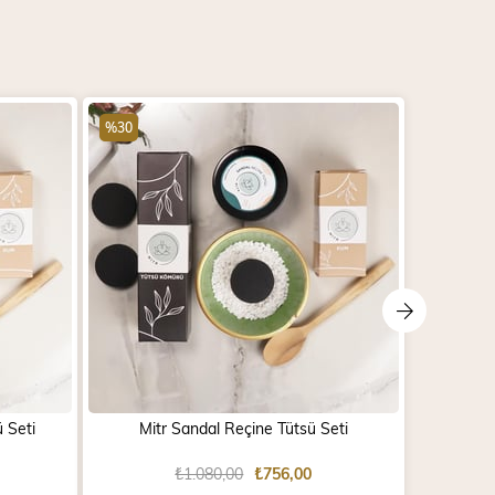
%30
%30
ü Seti
Mitr Sandal Reçine Tütsü Seti
Mitr E
₺1.080,00
₺756,00