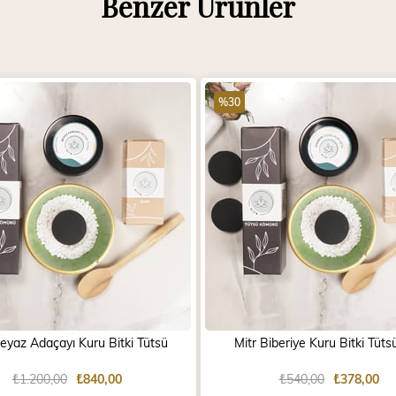
Benzer Ürünler
%30
Beyaz Adaçayı Kuru Bitki Tütsü
Mitr Biberiye Kuru Bitki Tüts
₺1.200,00
₺840,00
₺540,00
₺378,00