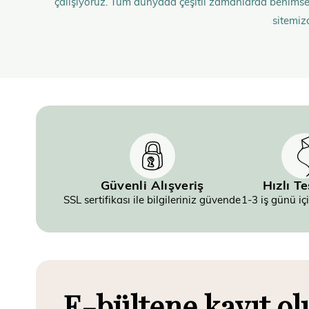
çalışıyoruz. Tüm dünyada çeşitli zamanlarda benimse
sitemiz
Güvenli Alışveriş
Hızlı T
SSL sertifikası ile bilgileriniz güvende
1-3 iş günü iç
E-bültene kayıt ol