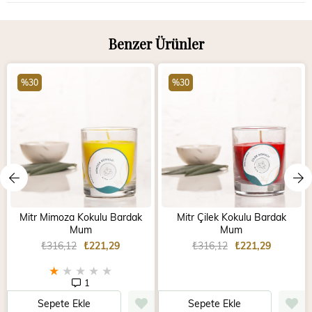
Benzer Ürünler
%30
%30
Mitr Mimoza Kokulu Bardak
Mitr Çilek Kokulu Bardak
Mum
Mum
₺316,12
₺221,29
₺316,12
₺221,29
★
★
★
★
★
1
Sepete Ekle
Sepete Ekle