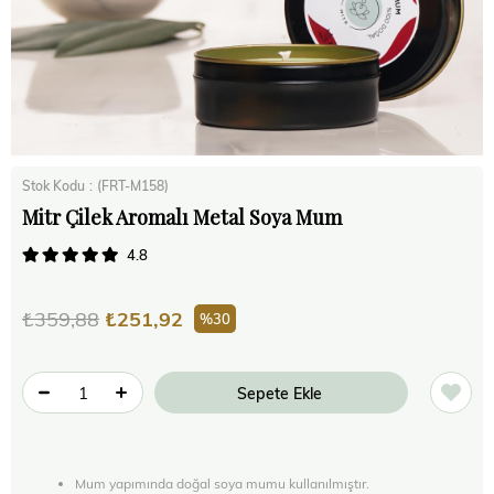
Stok Kodu
(FRT-M158)
Mitr Çilek Aromalı Metal Soya Mum
4.8
₺359,88
₺251,92
30
Mum yapımında doğal soya mumu kullanılmıştır.