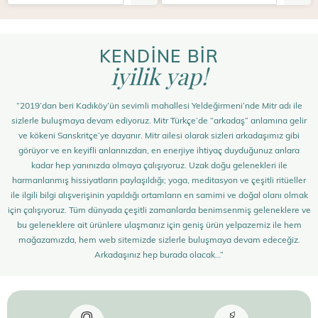
KENDİNE BİR
iyilik yap!
“2019’dan beri Kadıköy’ün sevimli mahallesi Yeldeğirmeni’nde Mitr adı ile
sizlerle buluşmaya devam ediyoruz. Mitr Türkçe’de “arkadaş” anlamına gelir
ve kökeni Sanskritçe’ye dayanır. Mitr ailesi olarak sizleri arkadaşımız gibi
görüyor ve en keyifli anlarınızdan, en enerjiye ihtiyaç duyduğunuz anlara
kadar hep yanınızda olmaya çalışıyoruz. Uzak doğu gelenekleri ile
harmanlanmış hissiyatların paylaşıldığı; yoga, meditasyon ve çeşitli ritüeller
ile ilgili bilgi alışverişinin yapıldığı ortamların en samimi ve doğal olanı olmak
için çalışıyoruz. Tüm dünyada çeşitli zamanlarda benimsenmiş geleneklere ve
bu geleneklere ait ürünlere ulaşmanız için geniş ürün yelpazemiz ile hem
mağazamızda, hem web sitemizde sizlerle buluşmaya devam edeceğiz.
Arkadaşınız hep burada olacak…”