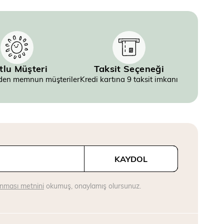
tlu Müşteri
Taksit Seçeneği
inden memnun müşteriler
Kredi kartına 9 taksit imkanı
KAYDOL
runması metnini
okumuş, onaylamış olursunuz.