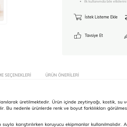
İlk kullanımda bile etkilerin
İstek Listeme Ekle
Tavsiye Et
E SEÇENEKLERI
ÜRÜN ÖNERILERI
anılarak üretilmektedir. Ürün içinde zeytinyağı, kostik, su
ilir. Bu nedenle ürünlerde renk ve boyut farklılıkları görü
n suyla karıştırılırken koruyucu ekipmanlar kullanılmalıdır.