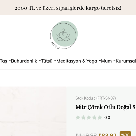
2000 TL ve üzeri siparişlerde kargo ücretsiz!
Taş
Buhurdanlık
Tütsü
Meditasyon & Yoga
Mum
Kurumsal
Stok Kodu
(FRT-SN07)
Mitr Çörek Otlu Doğal 
0.0
₺119,88
₺83,92
30