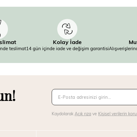
eslimat
Kolay İade
Mu
inde teslimat
14 gün içinde iade ve değişim garantisi
Alışverişler
un!
Kaydolarak
Açık rıza
ve
Kişisel verilerin ko