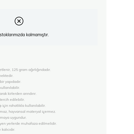
stoklarımızda kalmamıştır.
lenir, 125 gram ağırlığındadır.
lmektedir.
ir yapıdadır.
ullanılabilir.
ak kirlerden arındırır.
rcih edilebilir.
 için rahatlıkla kullanılabilir.
lmaz, hayvansal materyal içermez.
ılmaya uygundur.
yen yerlerde muhafaza edilmelidir.
kalıcıdır.