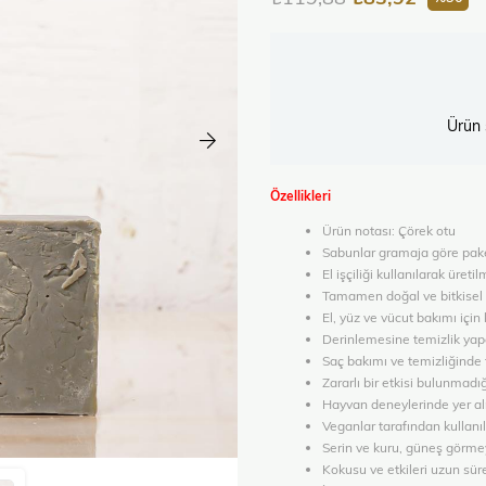
Ürün 
Özellikleri
Ürün notası: Çörek otu
Sabunlar gramaja göre paket
El işçiliği kullanılarak üreti
Tamamen doğal ve bitkisel b
El, yüz ve vücut bakımı için k
Derinlemesine temizlik yapar
Saç bakımı ve temizliğinde te
Zararlı bir etkisi bulunmadığı
Hayvan deneylerinde yer a
Veganlar tarafından kullan
Serin ve kuru, güneş görme
Kokusu ve etkileri uzun süre 