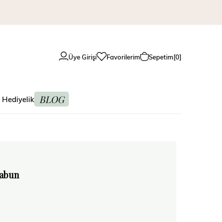
Üye Girişi
Favorilerim
Sepetim
0
BLOG
 Hediyelik
Sabun