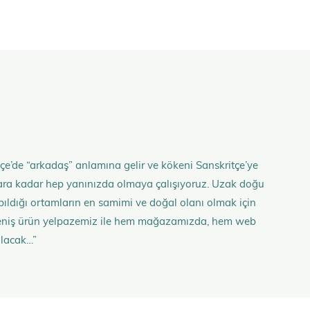
çe’de “arkadaş” anlamına gelir ve kökeni Sanskritçe’ye
anlara kadar hep yanınızda olmaya çalışıyoruz. Uzak doğu
 yapıldığı ortamların en samimi ve doğal olanı olmak için
n geniş ürün yelpazemiz ile hem mağazamızda, hem web
olacak…”