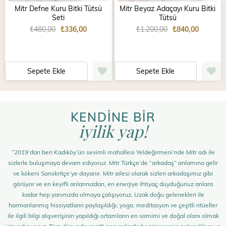
Mitr Defne Kuru Bitki Tütsü
Mitr Beyaz Adaçayı Kuru Bitki
Seti
Tütsü
₺480,00
₺336,00
₺1.200,00
₺840,00
Sepete Ekle
Sepete Ekle
KENDİNE BİR
iyilik yap!
“2019’dan beri Kadıköy’ün sevimli mahallesi Yeldeğirmeni’nde Mitr adı ile
sizlerle buluşmaya devam ediyoruz. Mitr Türkçe’de “arkadaş” anlamına gelir
ve kökeni Sanskritçe’ye dayanır. Mitr ailesi olarak sizleri arkadaşımız gibi
görüyor ve en keyifli anlarınızdan, en enerjiye ihtiyaç duyduğunuz anlara
kadar hep yanınızda olmaya çalışıyoruz. Uzak doğu gelenekleri ile
harmanlanmış hissiyatların paylaşıldığı; yoga, meditasyon ve çeşitli ritüeller
ile ilgili bilgi alışverişinin yapıldığı ortamların en samimi ve doğal olanı olmak
için çalışıyoruz. Tüm dünyada çeşitli zamanlarda benimsenmiş geleneklere ve