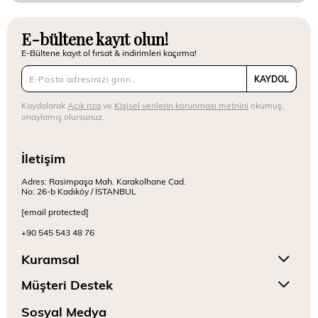
E-bültene kayıt olun!
E-Bültene kayıt ol fırsat & indirimleri kaçırma!
KAYDOL
Kaydolarak
Açık rıza
ve
Kişisel verilerin korunması metnini
okumuş,
onaylamış olursunuz.
İletişim
Adres: Rasimpaşa Mah. Karakolhane Cad.
No: 26-b Kadıköy / İSTANBUL
[email protected]
+90 545 543 48 76
Kuramsal
Müşteri Destek
Sosyal Medya