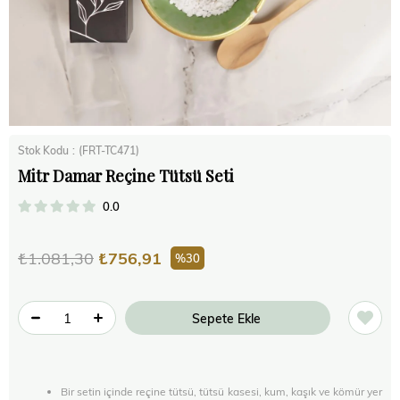
Stok Kodu
(FRT-TC471)
Mitr Damar Reçine Tütsü Seti
0.0
₺1.081,30
₺756,91
30
Bir setin içinde reçine tütsü, tütsü kasesi, kum, kaşık ve kömür yer