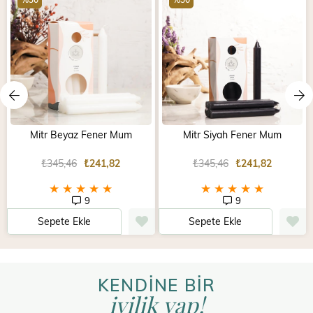
Mitr Beyaz Fener Mum
Mitr Siyah Fener Mum
₺345,46
₺241,82
₺345,46
₺241,82
★
★
★
★
★
★
★
★
★
★
9
9
Sepete Ekle
Sepete Ekle
KENDİNE BİR
iyilik yap!