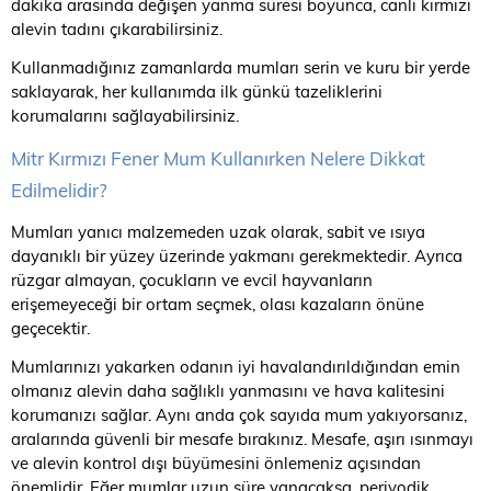
dakika arasında değişen yanma süresi boyunca, canlı kırmızı
alevin tadını çıkarabilirsiniz.
Kullanmadığınız zamanlarda mumları serin ve kuru bir yerde
saklayarak, her kullanımda ilk günkü tazeliklerini
korumalarını sağlayabilirsiniz.
Mitr Kırmızı Fener Mum Kullanırken Nelere Dikkat
Edilmelidir?
Mumları yanıcı malzemeden uzak olarak, sabit ve ısıya
dayanıklı bir yüzey üzerinde yakmanı gerekmektedir. Ayrıca
rüzgar almayan, çocukların ve evcil hayvanların
erişemeyeceği bir ortam seçmek, olası kazaların önüne
geçecektir.
Mumlarınızı yakarken odanın iyi havalandırıldığından emin
olmanız alevin daha sağlıklı yanmasını ve hava kalitesini
korumanızı sağlar. Aynı anda çok sayıda mum yakıyorsanız,
aralarında güvenli bir mesafe bırakınız. Mesafe, aşırı ısınmayı
ve alevin kontrol dışı büyümesini önlemeniz açısından
önemlidir. Eğer mumlar uzun süre yanacaksa, periyodik