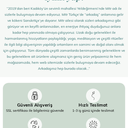
“2019’dan beri Kadıköy’ün sevimli mahallesi Yeldeğirmeni’nde Mitr adı ile
sizlerle buluşmaya devam ediyoruz. Mitr Türkçe’de “arkadaş” anlamına gelir
ve kökeni Sanskritçe’ye dayanır. Mitr ailesi olarak sizleri arkadaşımız gibi
görüyor ve en keyifli anlarınızdan, en enerjiye ihtiyaç duyduğunuz anlara
kadar hep yanınızda olmaya çalışıyoruz. Uzak doğu gelenekleri ile
harmanlanmış hissiyatların paylaşıldığı; yoga, meditasyon ve çeşitli ritüeller
ile ilgili bilgi alışverişinin yapıldığı ortamların en samimi ve doğal olanı olmak
için çalışıyoruz. Tüm dünyada çeşitli zamanlarda benimsenmiş geleneklere ve
bu geleneklere ait ürünlere ulaşmanız için geniş ürün yelpazemiz ile hem
mağazamızda, hem web sitemizde sizlerle buluşmaya devam edeceğiz.
Arkadaşınız hep burada olacak…”
Güvenli Alışveriş
Hızlı Teslimat
SSL sertifikası ile bilgileriniz güvende
1-3 iş günü içinde teslimat