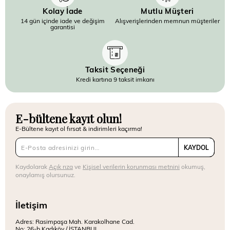
Kolay İade
Mutlu Müşteri
14 gün içinde iade ve değişim
Alışverişlerinden memnun müşteriler
garantisi
Taksit Seçeneği
Kredi kartına 9 taksit imkanı
E-bültene kayıt olun!
E-Bültene kayıt ol fırsat & indirimleri kaçırma!
KAYDOL
Kaydolarak
Açık rıza
ve
Kişisel verilerin korunması metnini
okumuş,
onaylamış olursunuz.
İletişim
Adres: Rasimpaşa Mah. Karakolhane Cad.
No: 26-b Kadıköy / İSTANBUL