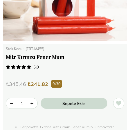
Stok Kodu
(FRT-M455)
Mitr Kırmızı Fener Mum
5.0
₺345,46
₺241,82
30
Her pakette 12 tane Mitr Kırmızı Fener Mum bulunmaktadır.