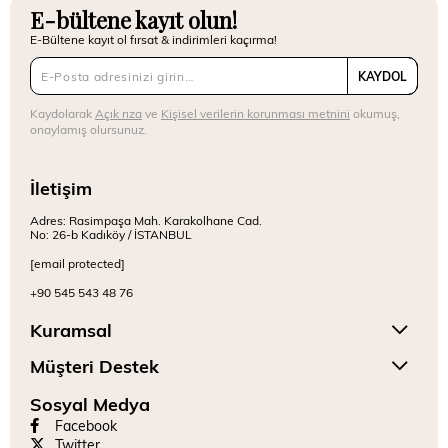
E-bültene kayıt olun!
E-Bültene kayıt ol fırsat & indirimleri kaçırma!
KAYDOL
Kaydolarak
Açık rıza
ve
Kişisel verilerin korunması metnini
okumuş,
onaylamış olursunuz.
İletişim
Adres: Rasimpaşa Mah. Karakolhane Cad.
No: 26-b Kadıköy / İSTANBUL
[email protected]
+90 545 543 48 76
Kuramsal
Müşteri Destek
Sosyal Medya
Facebook
Twitter