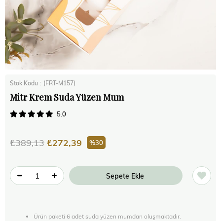
Stok Kodu
(FRT-M157)
Mitr Krem Suda Yüzen Mum
5.0
₺389,13
₺272,39
30
Ürün paketi 6 adet suda yüzen mumdan oluşmaktadır.