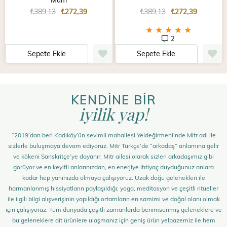
₺389,13
₺272,39
₺389,13
₺272,39
★
★
★
★
★
2
Sepete Ekle
Sepete Ekle
KENDİNE BİR
iyilik yap!
“2019’dan beri Kadıköy’ün sevimli mahallesi Yeldeğirmeni’nde Mitr adı ile
sizlerle buluşmaya devam ediyoruz. Mitr Türkçe’de “arkadaş” anlamına gelir
ve kökeni Sanskritçe’ye dayanır. Mitr ailesi olarak sizleri arkadaşımız gibi
görüyor ve en keyifli anlarınızdan, en enerjiye ihtiyaç duyduğunuz anlara
kadar hep yanınızda olmaya çalışıyoruz. Uzak doğu gelenekleri ile
harmanlanmış hissiyatların paylaşıldığı; yoga, meditasyon ve çeşitli ritüeller
ile ilgili bilgi alışverişinin yapıldığı ortamların en samimi ve doğal olanı olmak
için çalışıyoruz. Tüm dünyada çeşitli zamanlarda benimsenmiş geleneklere ve
bu geleneklere ait ürünlere ulaşmanız için geniş ürün yelpazemiz ile hem