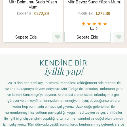
Mitr Balmumu Suda Yüzen
Mitr Beyaz Suda Yüzen Mum:
Mum
₺389,13
₺272,39
₺389,13
₺272,39
★
★
★
★
★
2
Sepete Ekle
Sepete Ekle
KENDİNE BİR
iyilik yap!
“2019’dan beri Kadıköy’ün sevimli mahallesi Yeldeğirmeni’nde Mitr adı ile
sizlerle buluşmaya devam ediyoruz. Mitr Türkçe’de “arkadaş” anlamına gelir
ve kökeni Sanskritçe’ye dayanır. Mitr ailesi olarak sizleri arkadaşımız gibi
görüyor ve en keyifli anlarınızdan, en enerjiye ihtiyaç duyduğunuz anlara
kadar hep yanınızda olmaya çalışıyoruz. Uzak doğu gelenekleri ile
harmanlanmış hissiyatların paylaşıldığı; yoga, meditasyon ve çeşitli ritüeller
ile ilgili bilgi alışverişinin yapıldığı ortamların en samimi ve doğal olanı olmak
için çalışıyoruz. Tüm dünyada çeşitli zamanlarda benimsenmiş geleneklere ve