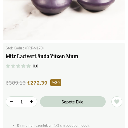
Stok Kodu
(FRT-M170)
Mitr Lacivert Suda Yüzen Mum
0.0
₺389,13
₺272,39
30
Bir mumun uzunlukları 4x3 cm boyutlarındadır.