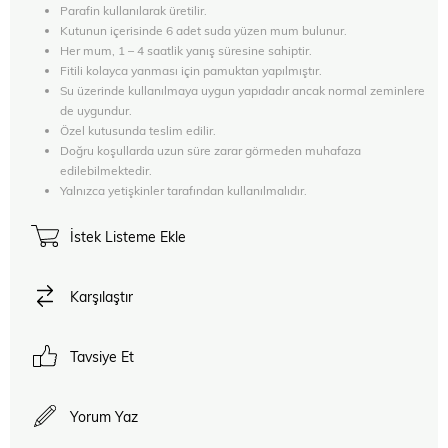
Parafin kullanılarak üretilir.
Kutunun içerisinde 6 adet suda yüzen mum bulunur.
Her mum, 1 – 4 saatlik yanış süresine sahiptir.
Fitili kolayca yanması için pamuktan yapılmıştır.
Su üzerinde kullanılmaya uygun yapıdadır ancak normal zeminlere
de uygundur.
Özel kutusunda teslim edilir.
Doğru koşullarda uzun süre zarar görmeden muhafaza
edilebilmektedir.
Yalnızca yetişkinler tarafından kullanılmalıdır.
İstek Listeme Ekle
Karşılaştır
Tavsiye Et
Yorum Yaz