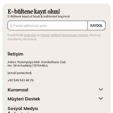
E-bültene kayıt olun!
E-Bültene kayıt ol fırsat & indirimleri kaçırma!
KAYDOL
Kaydolarak
Açık rıza
ve
Kişisel verilerin korunması metnini
okumuş,
onaylamış olursunuz.
İletişim
Adres: Rasimpaşa Mah. Karakolhane Cad.
No: 26-b Kadıköy / İSTANBUL
[email protected]
+90 545 543 48 76
Kuramsal
Müşteri Destek
Sosyal Medya