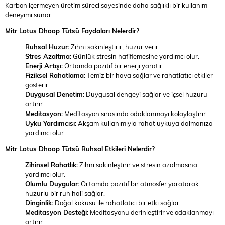
Karbon içermeyen üretim süreci sayesinde daha sağlıklı bir kullanım
deneyimi sunar.
Mitr Lotus Dhoop Tütsü Faydaları Nelerdir?
Ruhsal Huzur:
Zihni sakinleştirir, huzur verir.
Stres Azaltma:
Günlük stresin hafiflemesine yardımcı olur.
Enerji Artışı:
Ortamda pozitif bir enerji yaratır.
Fiziksel Rahatlama:
Temiz bir hava sağlar ve rahatlatıcı etkiler
gösterir.
Duygusal Denetim:
Duygusal dengeyi sağlar ve içsel huzuru
artırır.
Meditasyon:
Meditasyon sırasında odaklanmayı kolaylaştırır.
Uyku Yardımcısı:
Akşam kullanımıyla rahat uykuya dalmanıza
yardımcı olur.
Mitr Lotus Dhoop Tütsü Ruhsal Etkileri Nelerdir?
Zihinsel Rahatlık:
Zihni sakinleştirir ve stresin azalmasına
yardımcı olur.
Olumlu Duygular:
Ortamda pozitif bir atmosfer yaratarak
huzurlu bir ruh hali sağlar.
Dinginlik:
Doğal kokusu ile rahatlatıcı bir etki sağlar.
Meditasyon Desteği:
Meditasyonu derinleştirir ve odaklanmayı
artırır.