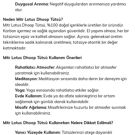
Duygusal Arınma:
Negatif duygulardan arınmanıza yardımcı
olur.
Neden Mitr Lotus Dhoop Tütsü?
Mitr Lotus Dhoop Tütsü, %100 doğal içeriklerle üretilen bir üründür.
Karbon içermez ve sağlık açısından güvenlidir. El yapımı olması, her bir
tütsünün eşsiz ve kaliteli olmasını sağlar. Ayrıca, geleneksel üretim
tekniklerine sadık kalınarak üretilmesi, tütsüye otantik bir değer
katmaktadır.
Mitr Lotus Dhoop Tütsü Kullanım Önerileri
Rahatlatıcı Atmosfer:
Akşamları rahatlatıcı bir atmosfer
yaratmak için kullanabilirsiniz.
Meditasyon:
Meditasyon sırasında daha derin bir deneyim için
idealdir.
Yoga:
Yoga esnasında rahatlatıcı etkiler sağlar.
Evde Kullanım:
Evde ya da ofiste sakinleştirici bir ortam
sağlamak için günlük olarak kullanılabilir.
Misafir Ağırlama:
Misafirlerinize huzurlu bir atmosfer sunmak
için kullanabilirsiniz.
Mitr Lotus Dhoop Tütsü Kullanırken Nelere Dikkat Edilmeli?
Yanıcı Yüzeyde Kullanım:
Tütsülerinizi ateşe dayanıklı