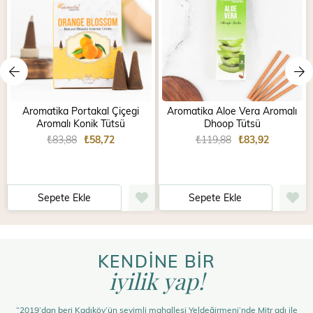
Aromatika Portakal Çiçegi
Aromatika Aloe Vera Aromalı
Aromalı Konik Tütsü
Dhoop Tütsü
₺83,88
₺58,72
₺119,88
₺83,92
Sepete Ekle
Sepete Ekle
KENDİNE BİR
iyilik yap!
“2019’dan beri Kadıköy’ün sevimli mahallesi Yeldeğirmeni’nde Mitr adı ile