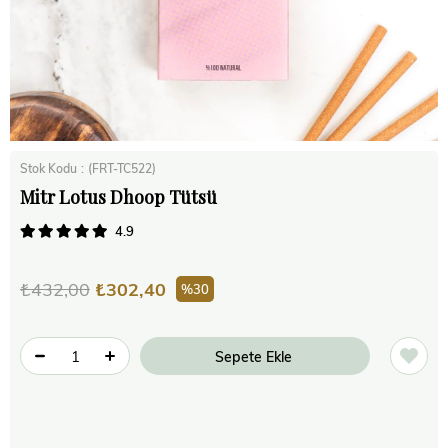
Stok Kodu
(FRT-TC522)
Mitr Lotus Dhoop Tütsü
4.9
₺432,00
₺302,40
30