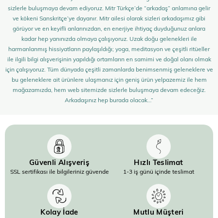
sizlerle buluşmaya devam ediyoruz. Mitr Türkçe’de “arkadaş” anlamına gelir
ve kökeni Sanskritçe’ye dayanır. Mitr ailesi olarak sizleri arkadaşımız gibi
görüyor ve en keyifli anlarınızdan, en enerjiye ihtiyaç duyduğunuz anlara
kadar hep yanınızda olmaya çalışıyoruz. Uzak doğu gelenekleri ile
harmanlanmış hissiyatların paylaşıldığı; yoga, meditasyon ve çeşitli ritüeller
ile ilgili bilgi alışverişinin yapıldığı ortamların en samimi ve doğal olanı olmak
için çalışıyoruz. Tüm dünyada çeşitli zamanlarda benimsenmiş geleneklere ve
bu geleneklere ait ürünlere ulaşmanız için geniş ürün yelpazemiz ile hem
mağazamızda, hem web sitemizde sizlerle buluşmaya devam edeceğiz.
Arkadaşınız hep burada olacak…”
Güvenli Alışveriş
Hızlı Teslimat
SSL sertifikası ile bilgileriniz güvende
1-3 iş günü içinde teslimat
Kolay İade
Mutlu Müşteri