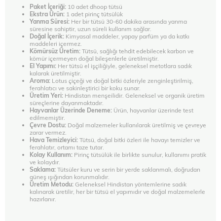
Paket İçeriği:
10 adet dhoop tütsü
Ekstra Ürün:
1 adet pirinç tütsülük
Yanma Süresi:
Her bir tütsü 30-60 dakika arasında yanma
süresine sahiptir, uzun süreli kullanım sağlar.
Doğal İçerik:
Kimyasal maddeler, yapay parfüm ya da katkı
maddeleri içermez.
Kömürsüz Üretim:
Tütsü, sağlığı tehdit edebilecek karbon ve
kömür içermeyen doğal bileşenlerle üretilmiştir.
El Yapımı:
Her tütsü el işçiliğiyle, geleneksel metotlara sadık
kalarak üretilmiştir.
Aroma:
Lotus çiçeği ve doğal bitki özleriyle zenginleştirilmiş,
ferahlatıcı ve sakinleştirici bir koku sunar.
Üretim Yeri:
Hindistan menşeilidir. Geleneksel ve organik üretim
süreçlerine dayanmaktadır.
Hayvanlar Üzerinde Deneme:
Ürün, hayvanlar üzerinde test
edilmemiştir.
Çevre Dostu:
Doğal malzemeler kullanılarak üretilmiş ve çevreye
zarar vermez.
Hava Temizleyici:
Tütsü, doğal bitki özleri ile havayı temizler ve
ferahlatır, ortamı taze tutar.
Kolay Kullanım:
Pirinç tütsülük ile birlikte sunulur, kullanımı pratik
ve kolaydır.
Saklama:
Tütsüler kuru ve serin bir yerde saklanmalı, doğrudan
güneş ışığından korunmalıdır.
Üretim Metodu:
Geleneksel Hindistan yöntemlerine sadık
kalınarak üretilir, her bir tütsü el yapımıdır ve doğal malzemelerle
hazırlanır.