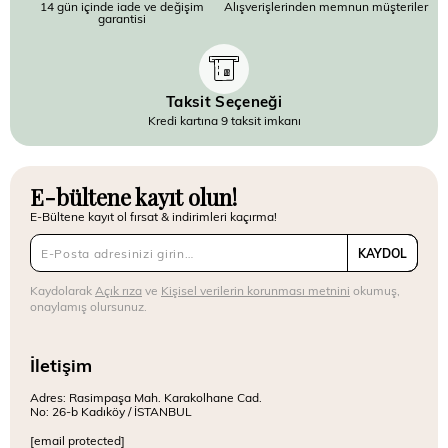
14 gün içinde iade ve değişim
Alışverişlerinden memnun müşteriler
garantisi
Taksit Seçeneği
Kredi kartına 9 taksit imkanı
E-bültene kayıt olun!
E-Bültene kayıt ol fırsat & indirimleri kaçırma!
KAYDOL
Kaydolarak
Açık rıza
ve
Kişisel verilerin korunması metnini
okumuş,
onaylamış olursunuz.
İletişim
Adres: Rasimpaşa Mah. Karakolhane Cad.
No: 26-b Kadıköy / İSTANBUL
[email protected]