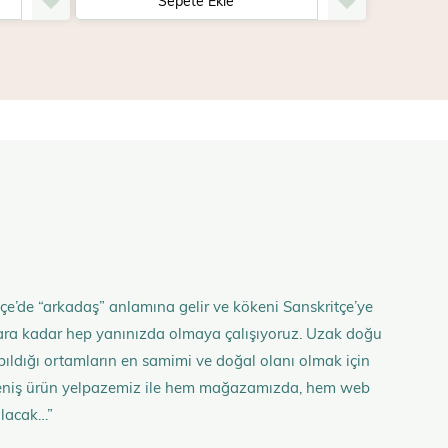
Sepete Ekle
çe’de “arkadaş” anlamına gelir ve kökeni Sanskritçe’ye
anlara kadar hep yanınızda olmaya çalışıyoruz. Uzak doğu
 yapıldığı ortamların en samimi ve doğal olanı olmak için
n geniş ürün yelpazemiz ile hem mağazamızda, hem web
olacak…”