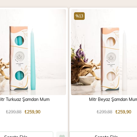
%13
itr Turkuaz Şamdan Mum
Mitr Beyaz Şamdan Mu
₺299,88
₺259,90
₺299,88
₺259,90