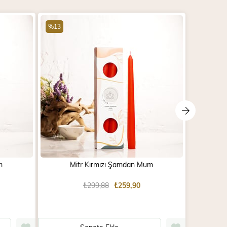
%13
%13
m
Mitr Kırmızı Şamdan Mum
M
₺299,88
₺259,90