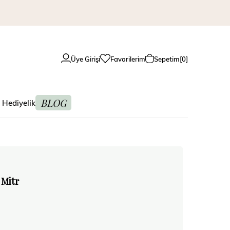
Üye Girişi
Favorilerim
Sepetim
0
BLOG
 Hediyelik
 Mitr