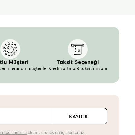
tlu Müşteri
Taksit Seçeneği
inden memnun müşteriler
Kredi kartına 9 taksit imkanı
KAYDOL
runması metnini
okumuş, onaylamış olursunuz.