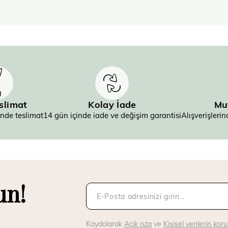
eslimat
Kolay İade
Mu
inde teslimat
14 gün içinde iade ve değişim garantisi
Alışverişler
un!
Kaydolarak
Açık rıza
ve
Kişisel verilerin ko