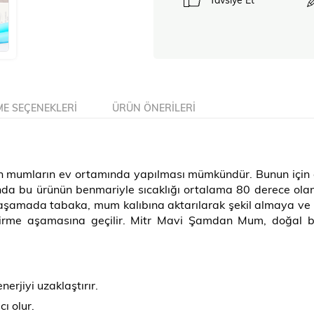
E SEÇENEKLERI
ÜRÜN ÖNERILERI
fin mumların ev ortamında yapılması mümkündür. Bunun için ö
da bu ürünün benmariyle sıcaklığı ortalama 80 derece olana 
şamada tabaka, mum kalıbına aktarılarak şekil almaya ve so
rme aşamasına geçilir. Mitr Mavi Şamdan Mum, doğal boy
erjiyi uzaklaştırır.
ı olur.