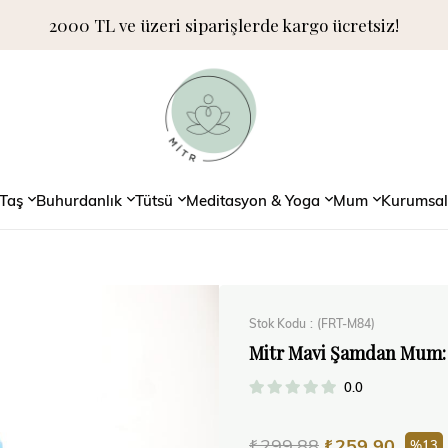
2000 TL ve üzeri siparişlerde kargo ücretsiz!
Taş
Buhurdanlık
Tütsü
Meditasyon & Yoga
Mum
Kurumsal
Stok Kodu
(FRT-M84)
Mitr Mavi Şamdan Mum:
0.0
₺299,88
₺259,90
13