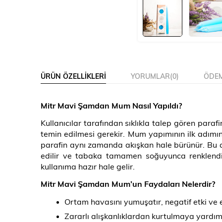
ÜRÜN ÖZELLIKLERI
YORUMLAR
(0)
ÖDEM
Mitr Mavi Şamdan Mum Nasıl Yapıldı?
Kullanıcılar tarafından sıklıkla talep gören para
temin edilmesi gerekir. Mum yapımının ilk adımın
parafin aynı zamanda akışkan hale bürünür. Bu a
edilir ve tabaka tamamen soğuyunca renklendi
kullanıma hazır hale gelir.
Mitr Mavi Şamdan Mum’un Faydaları Nelerdir?
Ortam havasını yumuşatır, negatif etki ve en
Zararlı alışkanlıklardan kurtulmaya yardımc