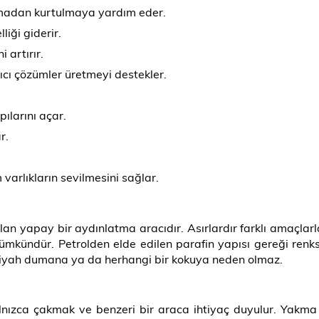
zmadan kurtulmaya yardım eder.
iği giderir.
 artırır.
ıcı çözümler üretmeyi destekler.
ılarını açar.
r.
 varlıkların sevilmesini sağlar.
an yapay bir aydınlatma aracıdır. Asırlardır farklı amaçlar
mkündür. Petrolden elde edilen parafin yapısı gereği renk
iyah dumana ya da herhangi bir kokuya neden olmaz.
nızca çakmak ve benzeri bir araca ihtiyaç duyulur. Yakma 