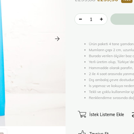
Ürün paketi 4 tane şamdan
Mumların çapı 2 cm, uzunlu
Burada verilen ölçüler baz a
Yerli üretim olup, Türkiye’de
Hammadde olarak parafin, fi
2 ile 4 saat arasında yanma
Dış ambalaj çevre dostudu
İs yapmaz ve kokuya neden
Tekli ve çoklu kullanımlar içi
Renklendirme sırasında doğa
İstek Listeme Ekle
Tavsiye Et