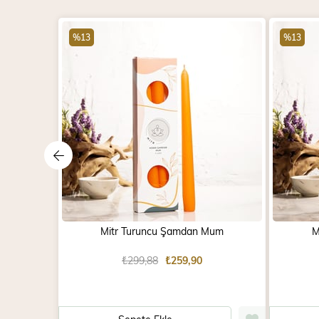
%13
%13
Mitr Turuncu Şamdan Mum
M
₺299,88
₺259,90