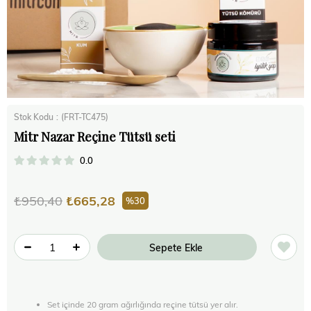
Stok Kodu
(FRT-TC475)
Mitr Nazar Reçine Tütsü seti
0.0
₺950,40
₺665,28
30
Set içinde 20 gram ağırlığında reçine tütsü yer alır.