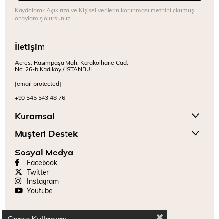
Kaydolarak
Açık rıza
ve
Kişisel verilerin korunması metnini
okumuş,
onaylamış olursunuz.
İletişim
Adres: Rasimpaşa Mah. Karakolhane Cad.
No: 26-b Kadıköy / İSTANBUL
[email protected]
+90 545 543 48 76
Kuramsal
Müşteri Destek
Sosyal Medya
Facebook
Twitter
Instagram
Youtube
Çerez Kullanımı
Copyright © 2024 Mitr. Tüm hakları saklıdır.