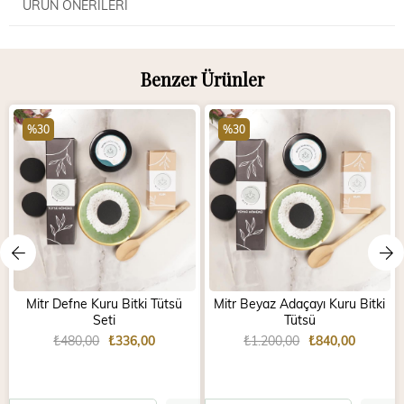
ÜRÜN ÖNERILERI
Benzer Ürünler
%30
%30
Mitr Defne Kuru Bitki Tütsü
Mitr Beyaz Adaçayı Kuru Bitki
Seti
Tütsü
₺480,00
₺336,00
₺1.200,00
₺840,00