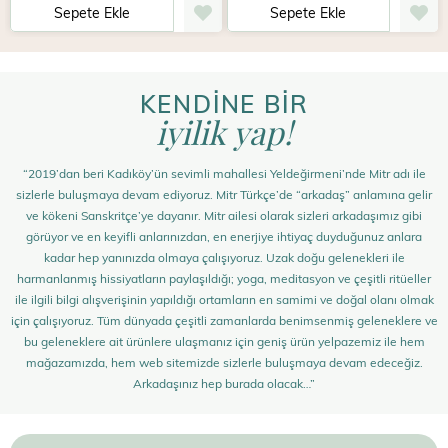
Sepete Ekle
Sepete Ekle
KENDİNE BİR
iyilik yap!
“2019’dan beri Kadıköy’ün sevimli mahallesi Yeldeğirmeni’nde Mitr adı ile
sizlerle buluşmaya devam ediyoruz. Mitr Türkçe’de “arkadaş” anlamına gelir
ve kökeni Sanskritçe’ye dayanır. Mitr ailesi olarak sizleri arkadaşımız gibi
görüyor ve en keyifli anlarınızdan, en enerjiye ihtiyaç duyduğunuz anlara
kadar hep yanınızda olmaya çalışıyoruz. Uzak doğu gelenekleri ile
harmanlanmış hissiyatların paylaşıldığı; yoga, meditasyon ve çeşitli ritüeller
ile ilgili bilgi alışverişinin yapıldığı ortamların en samimi ve doğal olanı olmak
için çalışıyoruz. Tüm dünyada çeşitli zamanlarda benimsenmiş geleneklere ve
bu geleneklere ait ürünlere ulaşmanız için geniş ürün yelpazemiz ile hem
mağazamızda, hem web sitemizde sizlerle buluşmaya devam edeceğiz.
Arkadaşınız hep burada olacak…”