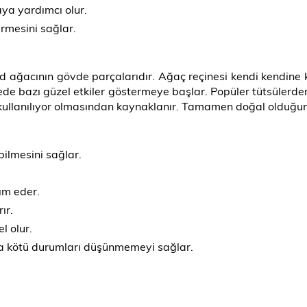
a yardımcı olur.
girmesini sağlar.
ağacının gövde parçalarıdır. Ağaç reçinesi kendi kendine k
de bazı güzel etkiler göstermeye başlar. Popüler tütsülerde
ır kullanılıyor olmasından kaynaklanır. Tamamen doğal olduğu
bilmesini sağlar.
ım eder.
ır.
l olur.
a kötü durumları düşünmemeyi sağlar.