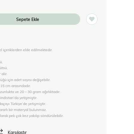
l içeriklerden elde edilmektedir.
ü,
ütsü,
alır.
ğü için adet sayısı değişebilir.
 15 cm arasındadır.
unlukta ve 20 – 30 gram ağırlıktadır.
indistan’da yetişmiştir.
açayı Türkiye’de yetişmiştir.
ararlı bir materyal bulunmaz.
larak pek çok kez yakılıp söndürülebilir.
Karşılaştır