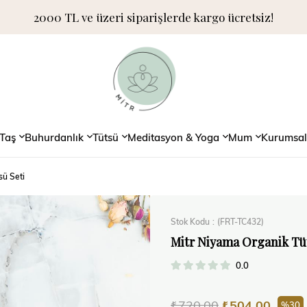
2000 TL ve üzeri siparişlerde kargo ücretsiz!
Taş
Buhurdanlık
Tütsü
Meditasyon & Yoga
Mum
Kurumsal
sü Seti
Stok Kodu
(FRT-TC432)
Mitr Niyama Organik Tü
0.0
₺720,00
₺504,00
30