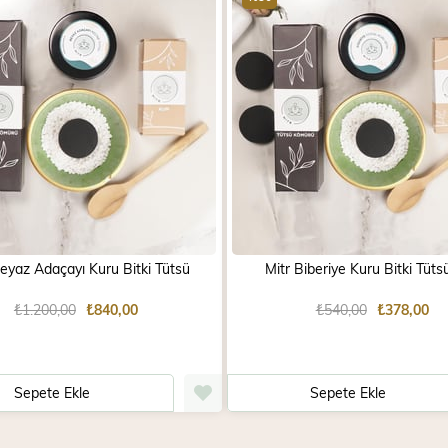
Beyaz Adaçayı Kuru Bitki Tütsü
Mitr Biberiye Kuru Bitki Tüts
₺1.200,00
₺840,00
₺540,00
₺378,00
Sepete Ekle
Sepete Ekle