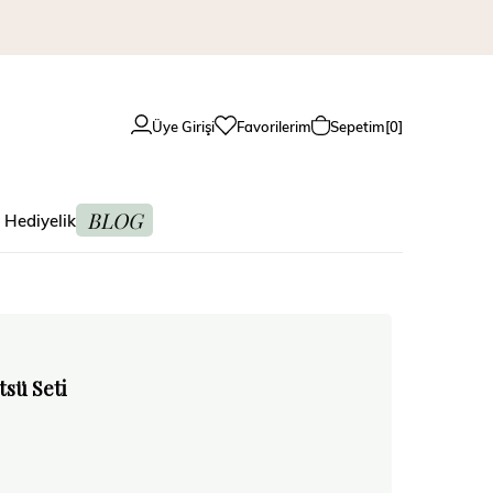
Üye Girişi
Favorilerim
Sepetim
0
BLOG
 Hediyelik
tsü Seti