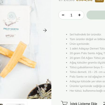
Set halindeki bir üründür.
Tüm ürünler doğal ve bitkise
Ürün içerisinde;
1 adet Adaçayı Demet Tüts
20 gram Palo Santo Ağaç T
20 gram Öd Ağacı Tütsü yer 
Ağaç tütsüler gramla ölçüldü
Tütsü çubuklarının boyu 5 –
Tütsü demeti, 15 – 25 cm uz
Palo Santo ve öd ağaçları H
Adaçayı tütsüde yer alan ad
Ürünler içerisinde sağlığa z
Her tütsü, kullanıma bağlı o
İstek Listeme Ekle