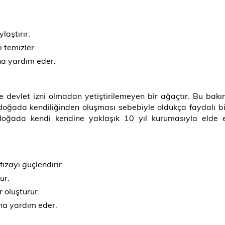
laştırır.
ı temizler.
ına yardım eder.
ve devlet izni olmadan yetiştirilemeyen bir ağaçtır. Bu ba
oğada kendiliğinden oluşması sebebiyle oldukça faydalı bir 
ğada kendi kendine yaklaşık 10 yıl kurumasıyla elde edilm
ızayı güçlendirir.
ur.
 oluşturur.
na yardım eder.