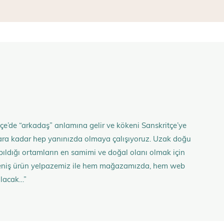
çe’de “arkadaş” anlamına gelir ve kökeni Sanskritçe’ye
anlara kadar hep yanınızda olmaya çalışıyoruz. Uzak doğu
 yapıldığı ortamların en samimi ve doğal olanı olmak için
n geniş ürün yelpazemiz ile hem mağazamızda, hem web
olacak…”