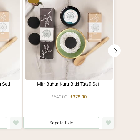
ü Seti
Mitr Buhur Kuru Bitki Tütsü Seti
Mit
₺540,00
₺378,00
Sepete Ekle