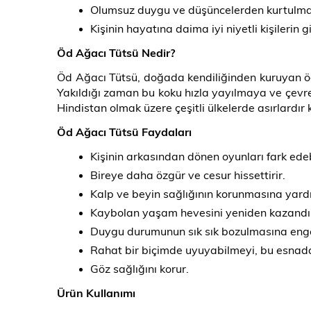
Olumsuz duygu ve düşüncelerden kurtulmay
Kişinin hayatına daima iyi niyetli kişilerin 
Öd Ağacı Tütsü Nedir?
Öd Ağacı Tütsü, doğada kendiliğinden kuruyan öd 
Yakıldığı zaman bu koku hızla yayılmaya ve çevre
Hindistan olmak üzere çeşitli ülkelerde asırlard
Öd Ağacı Tütsü Faydaları
Kişinin arkasından dönen oyunları fark ede
Bireye daha özgür ve cesur hissettirir.
Kalp ve beyin sağlığının korunmasına yard
Kaybolan yaşam hevesini yeniden kazandır
Duygu durumunun sık sık bozulmasına enge
Rahat bir biçimde uyuyabilmeyi, bu esnad
Göz sağlığını korur.
Ürün Kullanımı