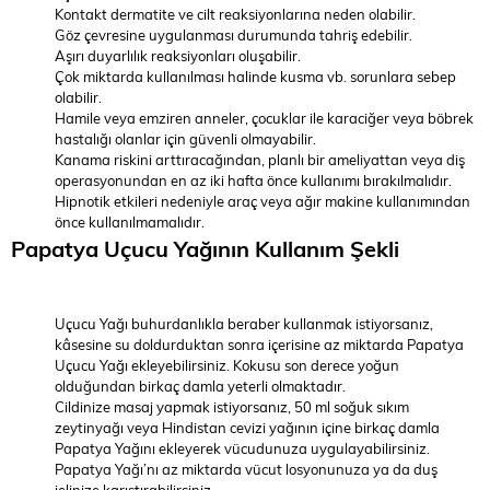
Kontakt dermatite ve cilt reaksiyonlarına neden olabilir.
Göz çevresine uygulanması durumunda tahriş edebilir.
Aşırı duyarlılık reaksiyonları oluşabilir.
Çok miktarda kullanılması halinde kusma vb. sorunlara sebep
olabilir.
Hamile veya emziren anneler, çocuklar ile karaciğer veya böbrek
hastalığı olanlar için güvenli olmayabilir.
Kanama riskini arttıracağından, planlı bir ameliyattan veya diş
operasyonundan en az iki hafta önce kullanımı bırakılmalıdır.
Hipnotik etkileri nedeniyle araç veya ağır makine kullanımından
önce kullanılmamalıdır.
Papatya Uçucu Yağının Kullanım Şekli
Uçucu Yağı buhurdanlıkla beraber kullanmak istiyorsanız,
kâsesine su doldurduktan sonra içerisine az miktarda Papatya
Uçucu Yağı ekleyebilirsiniz. Kokusu son derece yoğun
olduğundan birkaç damla yeterli olmaktadır.
Cildinize masaj yapmak istiyorsanız, 50 ml soğuk sıkım
zeytinyağı veya Hindistan cevizi yağının içine birkaç damla
Papatya Yağını ekleyerek vücudunuza uygulayabilirsiniz.
Papatya Yağı’nı az miktarda vücut losyonunuza ya da duş