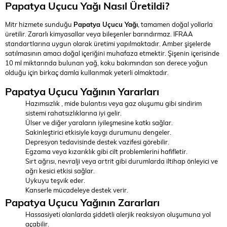
Papatya Uçucu Yağı Nasıl Üretildi?
Mitr hizmete sunduğu
Papatya Uçucu Yağı
, tamamen doğal yollarla
üretilir. Zararlı kimyasallar veya bileşenler barındırmaz. IFRAA
standartlarına uygun olarak üretimi yapılmaktadır. Amber şişelerde
satılmasının amacı doğal içeriğini muhafaza etmektir. Şişenin içerisinde
10 ml miktarında bulunan yağ, koku bakımından son derece yoğun
olduğu için birkaç damla kullanmak yeterli olmaktadır.
Papatya Uçucu Yağının Yararları
Hazımsızlık , mide bulantısı veya gaz oluşumu gibi sindirim
sistemi rahatsızlıklarına iyi gelir.
Ülser ve diğer yaraların iyileşmesine katkı sağlar.
Sakinleştirici etkisiyle kaygı durumunu dengeler.
Depresyon tedavisinde destek vazifesi görebilir.
Egzama veya kızarıklık gibi cilt problemlerini hafifletir.
Sırt ağrısı, nevralji veya artrit gibi durumlarda iltihap önleyici ve
ağrı kesici etkisi sağlar.
Uykuyu teşvik eder.
Kanserle mücadeleye destek verir.
Papatya Uçucu Yağının Zararları
Hassasiyeti olanlarda şiddetli alerjik reaksiyon oluşumuna yol
açabilir.