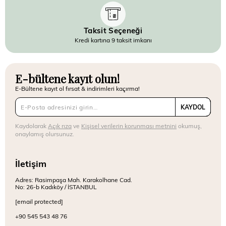
Taksit Seçeneği
Kredi kartına 9 taksit imkanı
E-bültene kayıt olun!
E-Bültene kayıt ol fırsat & indirimleri kaçırma!
KAYDOL
Kaydolarak
Açık rıza
ve
Kişisel verilerin korunması metnini
okumuş,
onaylamış olursunuz.
İletişim
Adres: Rasimpaşa Mah. Karakolhane Cad.
No: 26-b Kadıköy / İSTANBUL
[email protected]
+90 545 543 48 76