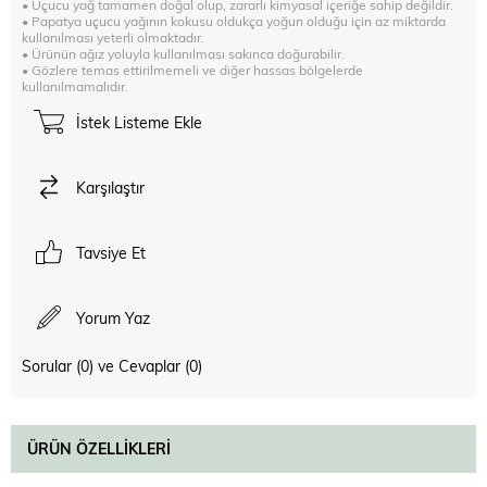
• Uçucu yağ tamamen doğal olup, zararlı kimyasal içeriğe sahip değildir.
• Papatya uçucu yağının kokusu oldukça yoğun olduğu için az miktarda
kullanılması yeterli olmaktadır.
• Ürünün ağız yoluyla kullanılması sakınca doğurabilir.
• Gözlere temas ettirilmemeli ve diğer hassas bölgelerde
kullanılmamalıdır.
İstek Listeme Ekle
Karşılaştır
Tavsiye Et
Yorum Yaz
Sorular (0) ve Cevaplar (0)
ÜRÜN ÖZELLIKLERI