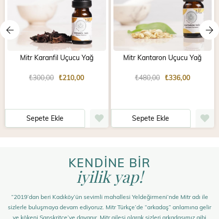
Mitr Karanfil Uçucu Yağ
Mitr Kantaron Uçucu Yağ
₺300,00
₺210,00
₺480,00
₺336,00
Sepete Ekle
Sepete Ekle
KENDİNE BİR
iyilik yap!
“2019’dan beri Kadıköy’ün sevimli mahallesi Yeldeğirmeni’nde Mitr adı ile
sizlerle buluşmaya devam ediyoruz. Mitr Türkçe’de “arkadaş” anlamına gelir
ve kökeni Sanskritçe’ye dayanır. Mitr ailesi olarak sizleri arkadaşımız gibi