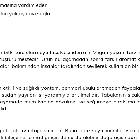
ılmasına yardım eder.
çıdan yaklaşmayı sağlar.
.
itki türü olan soya fasulyesinden alır. Vegan yaşam tarzın
üştürülmektedir. Ürün bu aşamadan sonra farklı aromatik ko
aları bakımından insanlar tarafından sevilerek kullanılan bir 
 etkili ve sağlıklı yöntem, benmari usulü eritmeden fayda
sudan yayılan ısı yardımıyla eritilmelidir. Tabakanın sıca
on aşamada mum kabına dökülmeli ve soğumaya bırakılmalıd
ıdır.
pek çok avantaja sahiptir. Buna göre soya mumlar yakıldı
rlı bileşenler olmadığı için de sürdürülebilir doğa açısından 