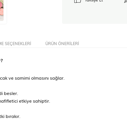
E SEÇENEKLERI
ÜRÜN ÖNERILERI
r?
cak ve samimi olmasını sağlar.
di besler.
fifletici etkiye sahiptir.
i bırakır.