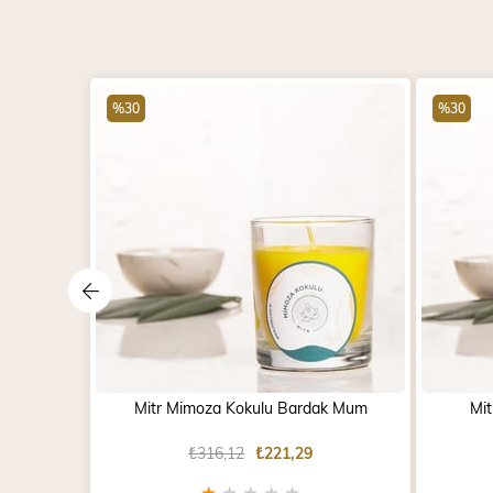
%30
%30
Mitr Mimoza Kokulu Bardak Mum
Mi
₺316,12
₺221,29
★
★
★
★
★