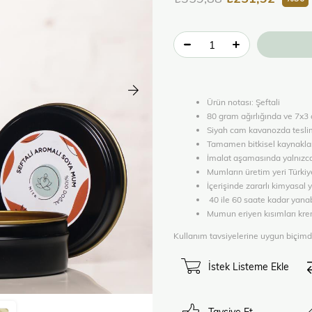
Ürün notası: Şeftali
80 gram ağırlığında ve 7x3
Siyah cam kavanozda teslim 
Tamamen bitkisel kaynaklar 
İmalat aşamasında yalnızca e
Mumların üretim yeri Türkiye
İçerişinde zararlı kimyasal 
40 ile 60 saate kadar yanabi
Mumun eriyen kısımları krem 
Kullanım tavsiyelerine uygun biçimd
İstek Listeme Ekle
Tavsiye Et