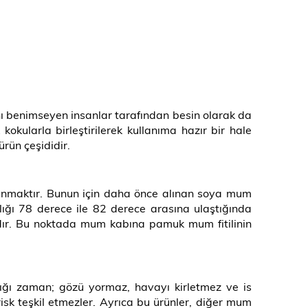
ı benimseyen insanlar tarafından besin olarak da
kularla birleştirilerek kullanıma hazır bir hale
ürün çeşididir.
lanmaktır. Bunun için daha önce alınan soya mum
klığı 78 derece ile 82 derece arasına ulaştığında
ır. Bu noktada mum kabına pamuk mum fitilinin
ğı zaman; gözü yormaz, havayı kirletmez ve is
risk teşkil etmezler. Ayrıca bu ürünler, diğer mum