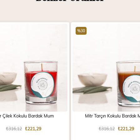
%30
tr Çilek Kokulu Bardak Mum
Mitr Tarçın Kokulu Bardak
₺316,12
₺221,29
₺316,12
₺221,29