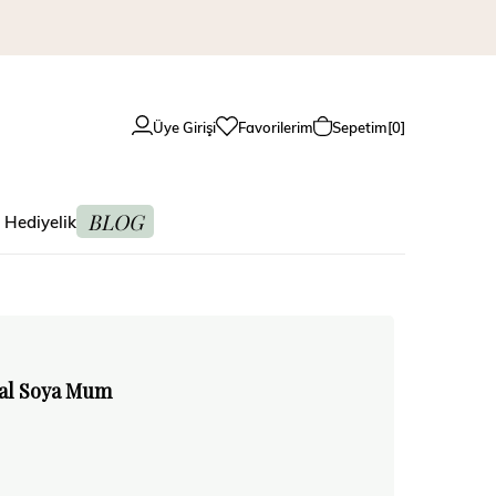
Üye Girişi
Favorilerim
Sepetim
0
BLOG
 Hediyelik
tal Soya Mum