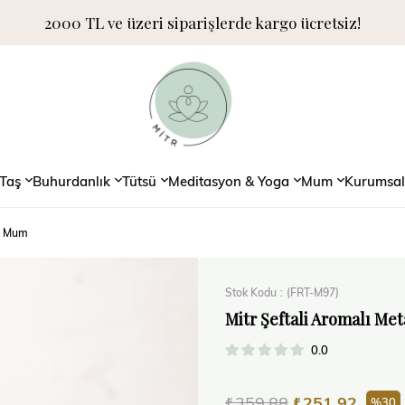
2000 TL ve üzeri siparişlerde kargo ücretsiz!
Taş
Buhurdanlık
Tütsü
Meditasyon & Yoga
Mum
Kurumsal
ya Mum
Stok Kodu
(FRT-M97)
Mitr Şeftali Aromalı Me
0.0
₺359,88
₺251,92
30