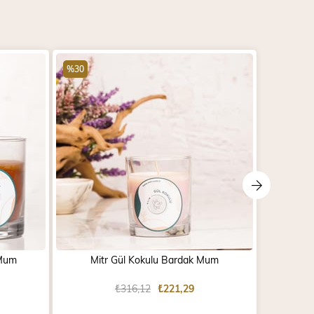
%30
%30
 Mum
Mitr Gül Kokulu Bardak Mum
Mitr
₺316,12
₺221,29