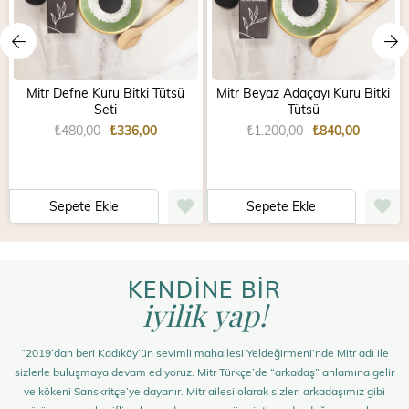
Mitr Defne Kuru Bitki Tütsü
Mitr Beyaz Adaçayı Kuru Bitki
Seti
Tütsü
₺480,00
₺336,00
₺1.200,00
₺840,00
Sepete Ekle
Sepete Ekle
KENDİNE BİR
iyilik yap!
“2019’dan beri Kadıköy’ün sevimli mahallesi Yeldeğirmeni’nde Mitr adı ile
sizlerle buluşmaya devam ediyoruz. Mitr Türkçe’de “arkadaş” anlamına gelir
ve kökeni Sanskritçe’ye dayanır. Mitr ailesi olarak sizleri arkadaşımız gibi