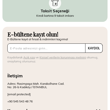
Taksit Seçeneği
Kredi kartına 9 taksit imkanı
E-bültene kayıt olun!
E-Bültene kayıt ol fırsat & indirimleri kaçırma!
KAYDOL
Kaydolarak
Açık rıza
ve
Kişisel verilerin korunması metnini
okumuş,
onaylamış olursunuz.
İletişim
Adres: Rasimpaşa Mah. Karakolhane Cad.
No: 26-b Kadıköy / İSTANBUL
[email protected]
+90 545 543 48 76