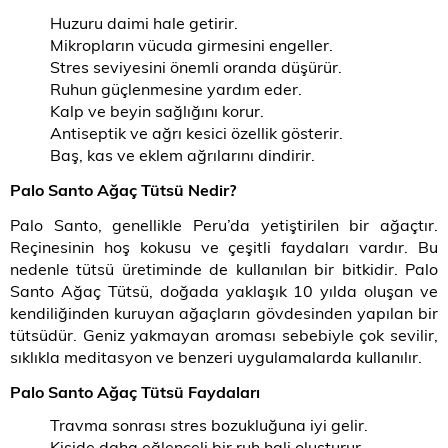
Huzuru daimi hale getirir.
Mikropların vücuda girmesini engeller.
Stres seviyesini önemli oranda düşürür.
Ruhun güçlenmesine yardım eder.
Kalp ve beyin sağlığını korur.
Antiseptik ve ağrı kesici özellik gösterir.
Baş, kas ve eklem ağrılarını dindirir.
Palo Santo Ağaç Tütsü Nedir?
Palo Santo, genellikle Peru’da yetiştirilen bir ağaçtır.
Reçinesinin hoş kokusu ve çeşitli faydaları vardır. Bu
nedenle tütsü üretiminde de kullanılan bir bitkidir. Palo
Santo Ağaç Tütsü, doğada yaklaşık 10 yılda oluşan ve
kendiliğinden kuruyan ağaçların gövdesinden yapılan bir
tütsüdür. Geniz yakmayan aroması sebebiyle çok sevilir,
sıklıkla meditasyon ve benzeri uygulamalarda kullanılır.
Palo Santo Ağaç Tütsü Faydaları
Travma sonrası stres bozukluğuna iyi gelir.
Kişide daha eğlenceli bir ruh hali oluşturur.