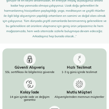
görüyor ve en keyifli anlarınızdan, en enerjiye ihtiyaç duyduğunuz anlara
kadar hep yanınızda olmaya çalışıyoruz. Uzak doğu gelenekleri ile
harmanlanmış hissiyatların paylaşıldığı; yoga, meditasyon ve çeşitli ritüeller
ile ilgili bilgi alışverişinin yapıldığı ortamların en samimi ve doğal olanı olmak
için çalışıyoruz. Tüm dünyada çeşitli zamanlarda benimsenmiş geleneklere ve
bu geleneklere ait ürünlere ulaşmanız için geniş ürün yelpazemiz ile hem
mağazamızda, hem web sitemizde sizlerle buluşmaya devam edeceğiz.
Arkadaşınız hep burada olacak…”
Güvenli Alışveriş
Hızlı Teslimat
SSL sertifikası ile bilgileriniz güvende
1-3 iş günü içinde teslimat
Kolay İade
Mutlu Müşteri
14 gün içinde iade ve değişim
Alışverişlerinden memnun müşteriler
garantisi